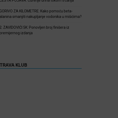
ČESTA POJAVA: Curenje urina tokom trčanja
GORIVO ZA KILOMETRE: Kako pomoću beta-
alanina smanjiti nakupljanje vodonika u mišićima?
2. ZAVIDOVIĆI 5K: Ponovljen broj finišera iz
premijernog izdanja
TRAVA KLUB