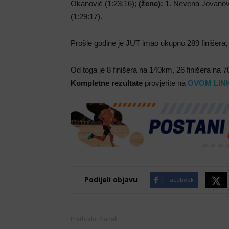
Okanović (1:23:16);
(žene):
1. Nevena Jovanović
(1:29:17).
Prošle godine je JUT imao ukupno 289 finišera
Od toga je 8 finišera na 140km, 26 finišera na 
Kompletne rezultate
provjerite na
OVOM LIN
Podijeli objavu
Facebook
Prethodni članak