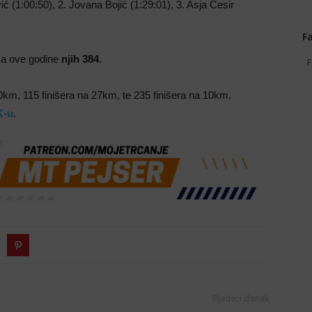
 (1:00:50), 2. Jovana Bojić (1:29:01), 3. Asja Ćesir
F
, a ove godine
njih 384
.
F
70km, 115 finišera na 27km, te 235 finišera na 10km.
K-u
.
Sljedeći članak