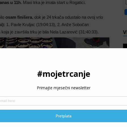
anas u 11h
. Maxi trka je imala start u Rogatici.
ilo
osam finišera
, dok je 24 trkača odustalo na ovoj vrlo
i):
1. Pavle Kruljac (19:04:13), 2. Anže Sobočan
V
a
koja je završila trku je bila Nela Lazarević (31:40:33).
P