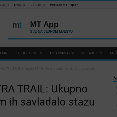
šavanje
Javite se
Udruženje
Postani MT Pejser
NDAR
PUT DO FORME
FOTO/VIDEO
MT TABELE
MT 
 ULTRA TRAIL: Ukupno 384 finišera, osam ih savladalo stazu od...
N
TRA TRAIL: Ukupno
m ih savladalo stazu