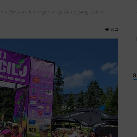
ina Ultra Traila u organizaciji Olimpijskog centra
2062
S