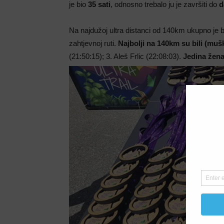
je bio
35 sati
, odnosno trebalo ju je završiti do
d
Na najdužoj ultra distanci od 140km ukupno je b
zahtjevnoj ruti.
Najbolji na 140km su bili (mušk
(21:50:15); 3. Aleš Frlic (22:08:03).
Jedina žen