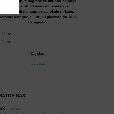
Treba li smanjiti nagrade za ukupno najbolje
trkače na bh. trkama i dio sredstava
preusmjeriti na nagrade za lokalne trkače,
tarosne kategorije, lutriju i plasman do 10. ili
15. mjesta?
Da
Ne
Rezultati
RATITE NAS
6k
Follows