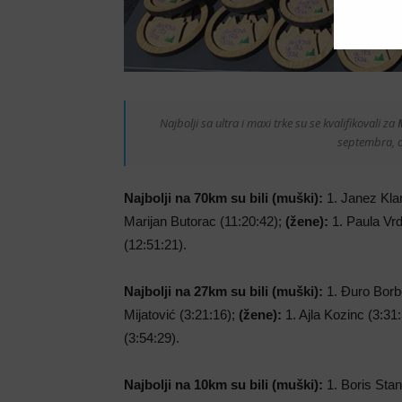
Najbolji sa ultra i maxi trke su se kvalifikovali za
septembra, o
Najbolji na 70km su bili (muški):
1. Janez Klan
Marijan Butorac (11:20:42);
(žene):
1. Paula Vrd
(12:51:21).
Najbolji na 27km su bili (muški):
1. Đuro Borbe
Mijatović (3:21:16);
(žene):
1. Ajla Kozinc (3:31
(3:54:29).
Najbolji na 10km su bili (muški):
1. Boris Stan