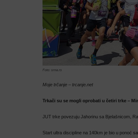
Foto: srna.rs
Moje trčanje – trcanje.net
Trkači su se mogli oprobati u četiri trke – M
JUT trke povezuju Jahorinu sa Bjelašnicom, 
Start ultra discipline na 140km je bio u ponoć s