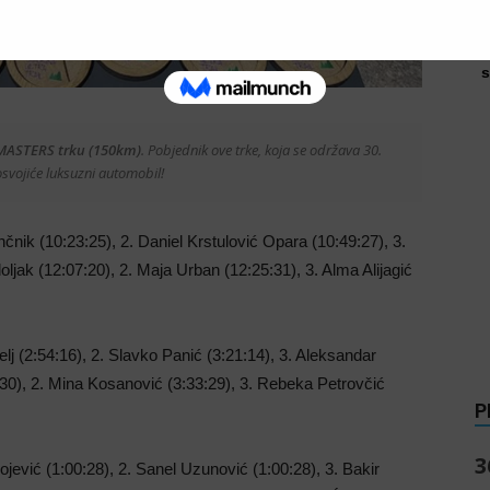
s
MASTERS trku (150km)
. Pobjednik ove trke, koja se održava 30.
svojiće luksuzni automobil!
čnik (10:23:25), 2. Daniel Krstulović Opara (10:49:27), 3.
oljak (12:07:20), 2. Maja Urban (12:25:31), 3. Alma Alijagić
lj (2:54:16), 2. Slavko Panić (3:21:14), 3. Aleksandar
:30), 2. Mina Kosanović (3:33:29), 3. Rebeka Petrovčić
P
3
ojević (1:00:28), 2. Sanel Uzunović (1:00:28), 3. Bakir