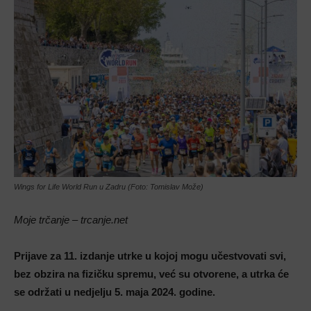
Wings for Life World Run u Zadru (Foto: Tomislav Može)
Moje trčanje – trcanje.net
Prijave za 11. izdanje utrke u kojoj mogu učestvovati svi,
bez obzira na fizičku spremu, već su otvorene, a utrka će
se održati u nedjelju 5. maja 2024. godine.