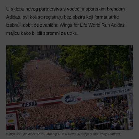
U sklopu novog partnerstva s vodećim sportskim brendom
Adidas, svi koji se registruju bez obzira koji format utrke
izabrali, dobit će zvaničnu Wings for Life World Run Adidas
majicu kako bi bili spremni za utrku.
Wings for Life World Run Flagship Run u Beču, Austrija (Foto: Philip Platzer)