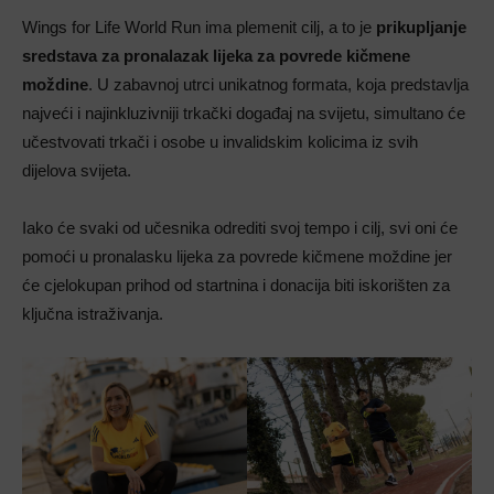
Wings for Life World Run ima plemenit cilj, a to je
prikupljanje
sredstava za pronalazak lijeka za povrede kičmene
moždine
. U zabavnoj utrci unikatnog formata, koja predstavlja
najveći i najinkluzivniji trkački događaj na svijetu, simultano će
učestvovati trkači i osobe u invalidskim kolicima iz svih
dijelova svijeta.
Iako će svaki od učesnika odrediti svoj tempo i cilj, svi oni će
pomoći u pronalasku lijeka za povrede kičmene moždine jer
će cjelokupan prihod od startnina i donacija biti iskorišten za
ključna istraživanja.