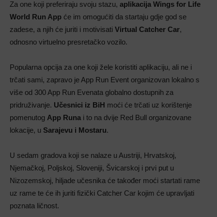
Za one koji preferiraju svoju stazu,
aplikacija Wings for Life
World Run App
će im omogućiti da startaju gdje god se
zadese, a njih će juriti i motivisati
Virtual Catcher Car
,
odnosno virtuelno presretačko vozilo.
Popularna opcija za one koji žele koristiti aplikaciju, ali ne i
trčati sami, zapravo je App Run Event organizovan lokalno s
više od 300 App Run Evenata globalno dostupnih za
pridruživanje.
Učesnici iz BiH
moći će trčati uz korištenje
pomenutog
App Runa
i to na dvije Red Bull organizovane
lokacije, u
Sarajevu i Mostaru
.
U sedam gradova koji se nalaze u Austriji, Hrvatskoj,
Njemačkoj, Poljskoj, Sloveniji, Švicarskoj i prvi put u
Nizozemskoj, hiljade učesnika će također moći startati rame
uz rame te će ih juriti fizički Catcher Car kojim će upravljati
poznata ličnost.