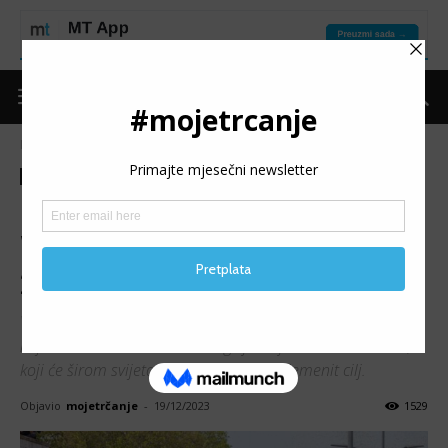
Naslovnica
Moje trčanje
Izdvojeno
Moje trčanje
Izdvojeno
Trke
Najave
Promo
Otvorene prijave za utrku
Wings For Life World Run
2024, trčat će se i u BiH
Vrijeme je da rezervišete svoje mjesto i pridružite se
hiljadama učesnika utrke Wings for Life World Run 2024,
koji će širom svijeta zajedno trčati za plemenit cilj.
Objavio
mojetrčanje
-
19/12/2023
1529