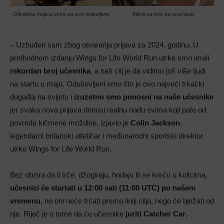
Oficijelna majica utrke za sve prijavljene
Klikni na foto za uvećanje
– Uzbuđen sam zbog otvaranja prijava za 2024. godinu. U
prethodnom izdanju Wings for Life World Run utrke smo imali
rekordan broj učesnika
, a naš cilj je da vidimo još više ljudi
na startu u maju. Oduševljeni smo što je ovo najveći trkački
događaj na svijetu i
izuzetno smo ponosni na naše učesnike
jer svaka nova prijava donosi realnu nadu svima koji pate od
povreda kičmene moždine, izjavio je
Colin Jackson
,
legendarni britanski atletičar i međunarodni sportski direktor
utrke Wings for Life World Run.
Bez obzira da li trče, džogiraju, hodaju ili se kreću u kolicima,
učesnici će startati u 12:00 sati (11:00 UTC) po našem
vremenu
, no oni neće trčati prema liniji cilja, nego će bježati od
nje. Riječ je o tome da će učesnike
juriti Catcher Car
,