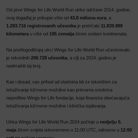
Od prve Wings for Life World Run utrke održane 2014. godine,
ovaj događaj je prikupio više od
43,8 miliona eura
, a
1.293.716 registrovanih učesnika
je pretrčalo
11.839.989
kilometara
u više od
195 zemalja
širom sedam kontinenata.
Na prošlogodišnjoj utrci Wings for Life World Run učestvovalo
je rekordnih
206.728 učesnika
, a cilj za 2024. godinu je
nadmašiti taj broj.
Kao i dosad, sav prihod od startnina bit će iskorišten za
istraživanje kičmene moždine kao primarna sredstva
neprofitne Wings for Life fondacije, koja finansira obećavajuća
istraživanja kičmene moždine i klinička ispitivanja.
Utrka Wings for Life World Run 2024 počinje u
nedjelju 5.
maja
širom svijeta istovremeno u 11:00 UTC, odnosno u
12:00
sati
po našem vremenu.