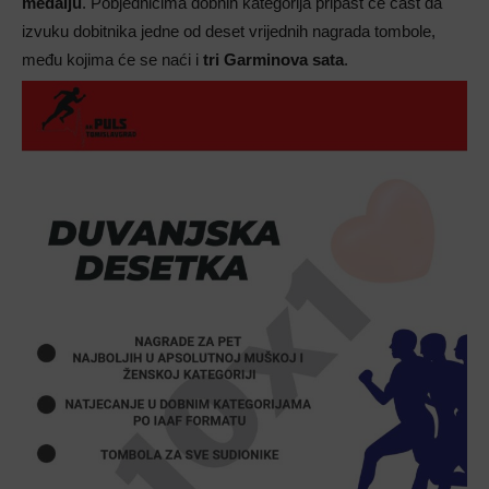
medalju
. Pobjednicima dobnih kategorija pripast će čast da
izvuku dobitnika jedne od deset vrijednih nagrada tombole,
među kojima će se naći i
tri Garminova sata
.