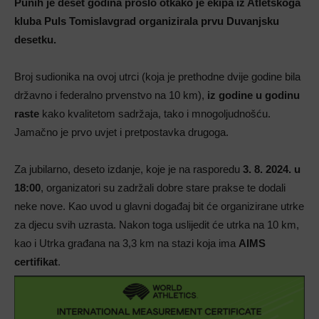
Punih je deset godina prošlo otkako je ekipa iz Atletskoga
kluba Puls Tomislavgrad organizirala prvu Duvanjsku
desetku.
Broj sudionika na ovoj utrci (koja je prethodne dvije godine bila
državno i federalno prvenstvo na 10 km),
iz godine u godinu
raste
kako kvalitetom sadržaja, tako i mnogoljudnošću.
Jamačno je prvo uvjet i pretpostavka drugoga.
Za jubilarno, deseto izdanje, koje je na rasporedu
3. 8. 2024. u
18:00
, organizatori su zadržali dobre stare prakse te dodali
neke nove. Kao uvod u glavni događaj bit će organizirane utrke
za djecu svih uzrasta. Nakon toga uslijedit će utrka na 10 km,
kao i Utrka građana na 3,3 km na stazi koja ima
AIMS
certifikat
.