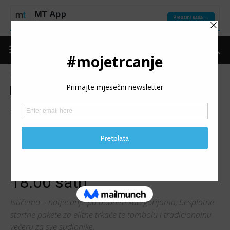
Naslovnica
Moje trčanje
Izdvojeno
Moje trčanje
Izdvojeno
Trke
Najave
Promo
JUBILARNA, 10.
DUVANJSKA DESETKA:
Utrka na kojoj se svi osjećaju
kao kod kuće (3. 8. 2024. u
18:00 sati)
Ističemo – natjecanje po dobnim kategorijama, besplatne
startne pakete za elitne trkače te tombolu i tradicionalnu
večeru za sve sudionike.