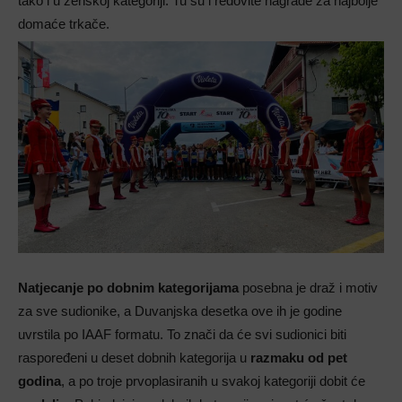
tako i u ženskoj kategoriji. Tu su i redovite nagrade za najbolje
domaće trkače.
Natjecanje po dobnim kategorijama
posebna je draž i motiv
za sve sudionike, a Duvanjska desetka ove ih je godine
uvrstila po IAAF formatu. To znači da će svi sudionici biti
raspoređeni u deset dobnih kategorija u
razmaku od pet
godina
, a po troje prvoplasiranih u svakoj kategoriji dobit će