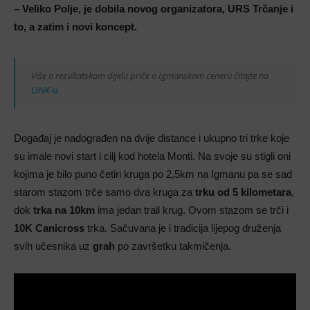
– Veliko Polje, je dobila novog organizatora, URS Trčanje i
to, a zatim i novi koncept.
Više o rezultatskom dijelu priče o Igmanskom ceneru čitajte na
LINK-u
.
Događaj je nadograđen na dvije distance i ukupno tri trke koje
su imale novi start i cilj kod hotela Monti. Na svoje su stigli oni
kojima je bilo puno četiri kruga po 2,5km na Igmanu pa se sad
starom stazom trče samo dva kruga za
trku od 5 kilometara
,
dok
trka na 10km
ima jedan trail krug. Ovom stazom se trči i
10K Canicross
trka. Sačuvana je i tradicija lijepog druženja
svih učesnika uz
grah
po završetku takmičenja.