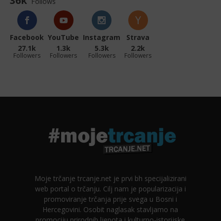
36k
Follows
Facebook
YouTube
Instagram
Strava
27.1k
1.3k
5.3k
2.2k
Followers
Followers
Followers
Followers
Moje trčanje trcanje.net je prvi bh specijalizirani
web portal o trčanju. Cilj nam je popularizacija i
promoviranje trčanja prije svega u Bosni i
Hercegovini. Osobit naglasak stavljamo na
promociju prirodnih ljepota i kulturno-istorijske