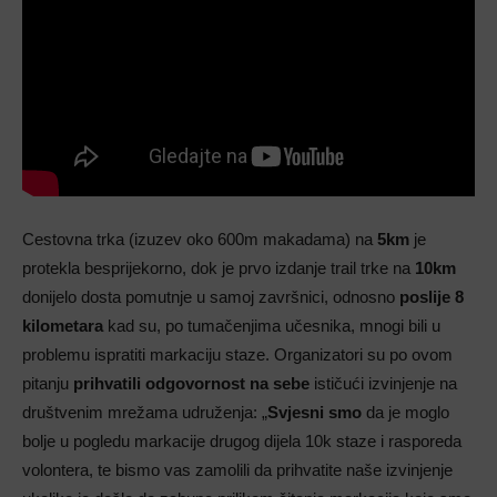
Cestovna trka (izuzev oko 600m makadama) na
5km
je
protekla besprijekorno, dok je prvo izdanje trail trke na
10km
donijelo dosta pomutnje u samoj završnici, odnosno
poslije 8
kilometara
kad su, po tumačenjima učesnika, mnogi bili u
problemu ispratiti markaciju staze. Organizatori su po ovom
pitanju
prihvatili odgovornost na sebe
ističući izvinjenje na
društvenim mrežama udruženja: „
Svjesni smo
da je moglo
bolje u pogledu markacije drugog dijela 10k staze i rasporeda
volontera, te bismo vas zamolili da prihvatite naše izvinjenje