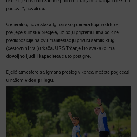
ukoliko je došlo do zabune prilikom čitanja markacija koje smo
postavili“, naveli su.
Generalno, nova staza Igmanskog cenera koja vodi kroz
prelijepe šumske predjele, uz bolju pripremu, ima odlične
predispozicije na ovu manifestaciju privući šarolik krug
(cestovnih i trail) trkača. URS Trčanje i to svakako ima
dovoljno ljudi i kapaciteta
da to postigne.
Djelić atmosfere sa Igmana prošlog vikenda možete pogledati
u našem
video prilogu
.