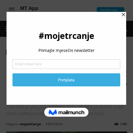
Naslovnica
Moje trčanje
Izdvojeno
Moje trčanje
Izdvojeno
Trke
Izvještaji
Video
(VIDEO) 8. IGMANSKI
CENER: Promjene na trasi, uz
manjkavosti, donijele i odlične
predispozicije za budućnost
Trka koja je prvi put održana 2017. godine je dobila svoje
osmo izdanje prošlog vikenda, ali u novom ruhu.
Objavio
mojetrčanje
-
05/07/2024
1188