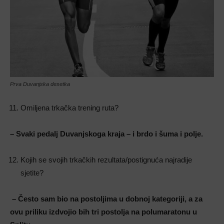
Prva Duvanjska desetka
Omiljena trkačka trening ruta?
– Svaki pedalj Duvanjskoga kraja – i brdo i šuma i polje.
Kojih se svojih trkačkih rezultata/postignuća najradije
sjetite?
– Često sam bio na postoljima u dobnoj kategoriji, a za
ovu priliku izdvojio bih tri postolja na polumaratonu u