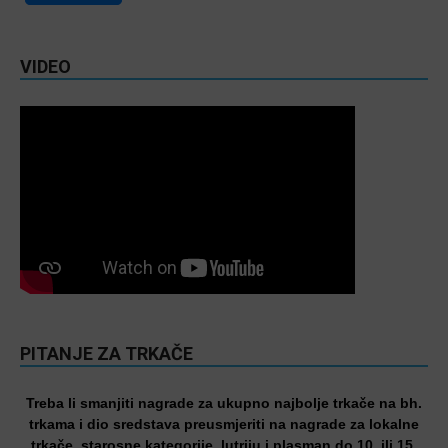
VIDEO
PITANJE ZA TRKAČE
Treba li smanjiti nagrade za ukupno najbolje trkače na bh.
trkama i dio sredstava preusmjeriti na nagrade za lokalne
trkače, starosne kategorije, lutriju i plasman do 10. ili 15.