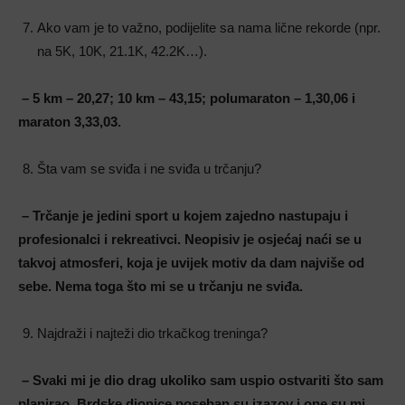
Ako vam je to važno, podijelite sa nama lične rekorde (npr.
na 5K, 10K, 21.1K, 42.2K…).
– 5 km – 20,27; 10 km – 43,15; polumaraton – 1,30,06 i
maraton 3,33,03.
Šta vam se sviđa i ne sviđa u trčanju?
– Trčanje je jedini sport u kojem zajedno nastupaju i
profesionalci i rekreativci. Neopisiv je osjećaj naći se u
takvoj atmosferi, koja je uvijek motiv da dam najviše od
sebe. Nema toga što mi se u trčanju ne sviđa.
Najdraži i najteži dio trkačkog treninga?
– Svaki mi je dio drag ukoliko sam uspio ostvariti što sam
planirao. Brdske dionice poseban su izazov i one su mi