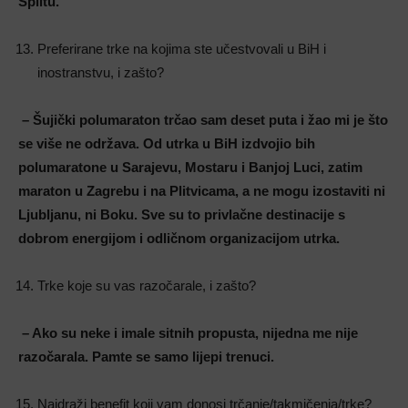
Splitu.
Preferirane trke na kojima ste učestvovali u BiH i
inostranstvu, i zašto?
– Šujički polumaraton trčao sam deset puta i žao mi je što
se više ne održava. Od utrka u BiH izdvojio bih
polumaratone u Sarajevu, Mostaru i Banjoj Luci, zatim
maraton u Zagrebu i na Plitvicama, a ne mogu izostaviti ni
Ljubljanu, ni Boku. Sve su to privlačne destinacije s
dobrom energijom i odličnom organizacijom utrka.
Trke koje su vas razočarale, i zašto?
– Ako su neke i imale sitnih propusta, nijedna me nije
razočarala. Pamte se samo lijepi trenuci.
Najdraži benefit koji vam donosi trčanje/takmičenja/trke?