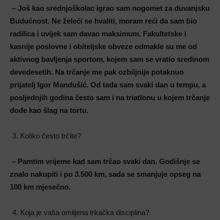
– Još kao srednjoškolac igrao sam nogomet za duvanjsku
Budućnost. Ne želeći se hvaliti, moram reći da sam bio
radilica i uvijek sam davao maksimum. Fakultetske i
kasnije poslovne i obiteljske obveze odmakle su me od
aktivnog bavljenja sportom, kojem sam se vratio sredinom
devedesetih. Na trčanje me pak ozbiljnije potaknuo
prijatelj Igor Mandušić. Od tada sam svaki dan u tempu, a
posljednjih godina često sam i na triatlonu u kojem trčanje
dođe kao šlag na tortu.
Koliko često trčite?
– Pamtim vrijeme kad sam trčao svaki dan. Godišnje se
znalo nakupiti i po 3.500 km, sada se smanjuje opseg na
100 km mjesečno.
Koja je vaša omiljena trkačka disciplina?