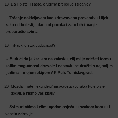
Da li biste, i zašto, drugima preporučili trčanje?
– Trčanje doživljavam kao zdravstvenu preventivu i lijek,
kako od bolesti, tako i od poroka i zato bih trčanje
preporučio svima.
Trkački cilj za budućnost?
– Budući da je karijera na zalasku, cilj mi je održati formu
koliko mogućnosti dozvole i nastaviti se družiti s najboljim
ljudima – mojom ekipom AK Puls Tomislavgrad.
Možda imate neku ideju/misao/detalj/poruku/ koje biste
dodali, a nismo vas pitali?
– Svim trkačima želim ugodan osjećaj u svakom koraku i
veselo zdravlje.