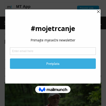
Naslovnica
Moje trčanje
Izdvojeno
Moje trčanje
Izdvojeno
MT reflektor
MT REFLEKTOR: Josip
Škorić
MT REFLEKTOR (68): Predstavljamo Josipa Škorića.
Objavio
mojetrčanje
-
07/11/2024
1818