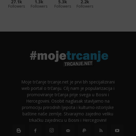
27.1k
1.3k
5.3k
2.2k
Followers
Followers
Followers
Followers
Moje trčanje trcanje.net je prvi bh specijalizirani
web portal o trčanju. Cilj nam je popularizacija i
promoviranje trčanja prije svega u Bosni i
Hercegovini. Osobit naglasak stavljamo na
promociju prirodnih ljepota i kulturno-istorijske
baštine naše zemlje. Stvarajmo zajedno veliku
trkačku zajednicu u Bosni i Hercegovini!