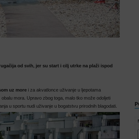
gačija od svih, jer su start i cilj utrke na plaži ispod
som uz more
i za akvatlonce uživanje u ljepotama
z obalu mora. Upravo zbog toga, malo tko može odoljeti
P
ja u sportu nudi uživanje u bogatstvu prirodnih blagodati.