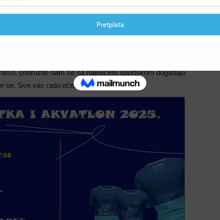
Klikni na foto za uvećanje
F
 manifestaciju u Neumu. Na utrci se očekuje
100
F
javili svoj dolazak. Posebno se radujemo i s velikim
jače. Spremni smo za dolazak velikog ljudi iz brojnih
vamo, pridružite nam se na najvećem sportskom događaju
ite se. Sve vas rado očekujemo.