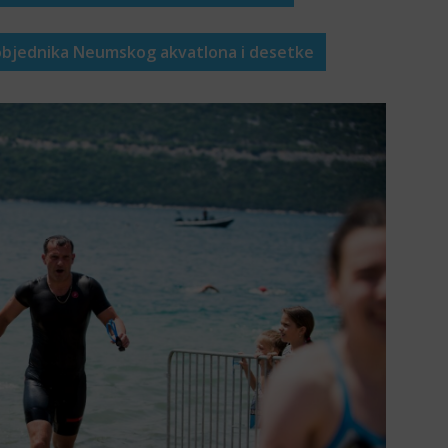
 pobjednika Neumskog akvatlona i desetke