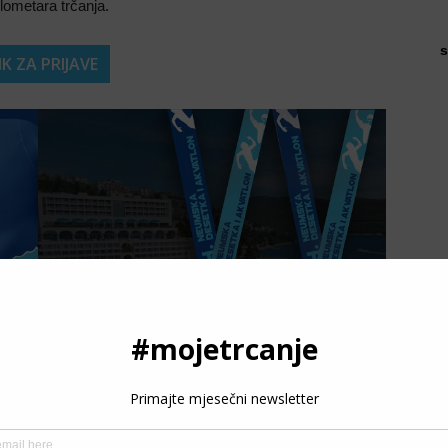
ilometara trčanja.
s
NK ZA PRIJAVE
P