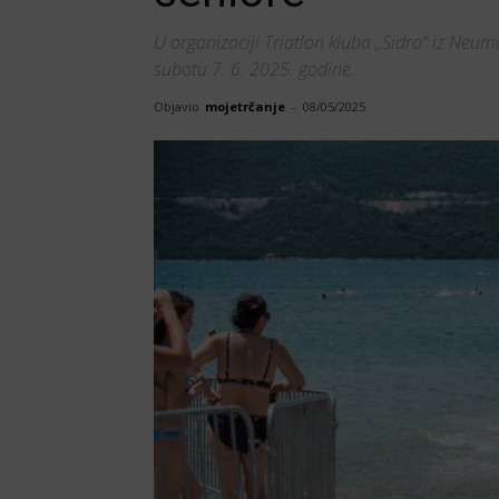
U organizaciji Triatlon kluba „Sidro“ iz Neu
subotu 7. 6. 2025. godine.
Objavio
mojetrčanje
-
08/05/2025