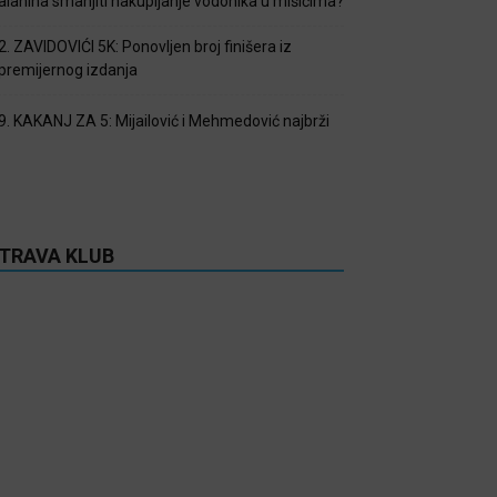
alanina smanjiti nakupljanje vodonika u mišićima?
2. ZAVIDOVIĆI 5K: Ponovljen broj finišera iz
premijernog izdanja
9. KAKANJ ZA 5: Mijailović i Mehmedović najbrži
TRAVA KLUB