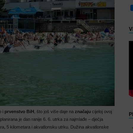
V
o i
prvenstvo BiH
, što još više daje na
značaju
cijeloj ovoj
P
lanirana je dan ranije 6. 6. utrka za najmlađe – dječja
tara, 5 kilometara i akvatlonsku utrku. Dužina akvatlonske