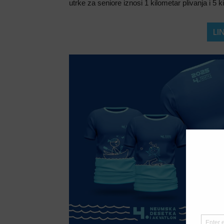
utrke za seniore iznosi 1 kilometar plivanja i 5 k
LI