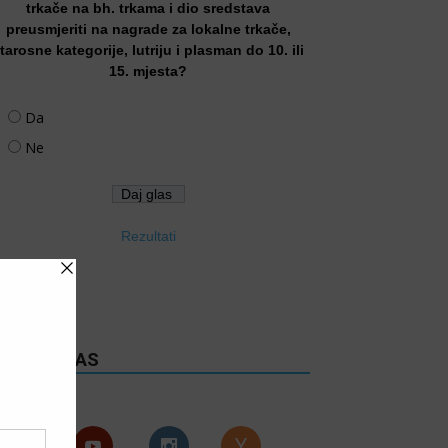
trkače na bh. trkama i dio sredstava
preusmjeriti na nagrade za lokalne trkače,
tarosne kategorije, lutriju i plasman do 10. ili
15. mjesta?
Da
Ne
Rezultati
RATITE NAS
Follows