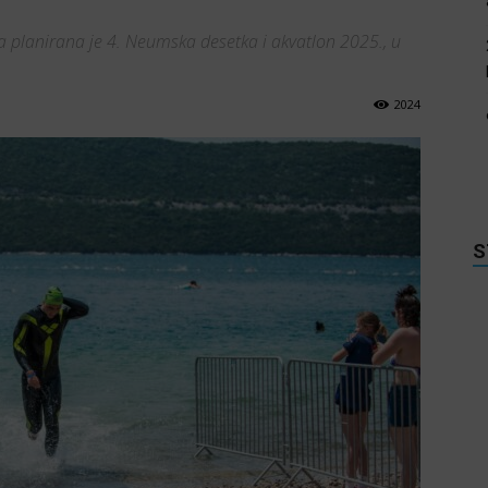
ma planirana je 4. Neumska desetka i akvatlon 2025., u
2024
S