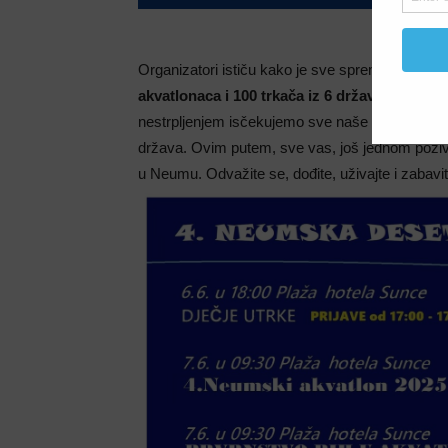
Organizatori ističu kako je sve spremno za ovu
akvatlonaca i 100 trkača iz 6 država
koji su na
nestrpljenjem isčekujemo sve naše trkače i navi
država. Ovim putem, sve vas, još jednom pozi
u Neumu. Odvažite se, dođite, uživajte i zabav