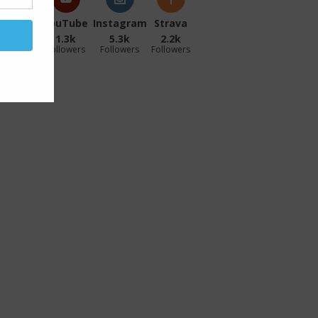
acebook
YouTube
Instagram
Strava
27.1k
1.3k
5.3k
2.2k
ollowers
Followers
Followers
Followers