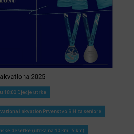
akvatlona 2025:
. u 18:00 Dječje utrke
kvatlona i akvatlon Prvenstvo BIH za seniore
umske desetke (utrka na 10 km i 5 km)