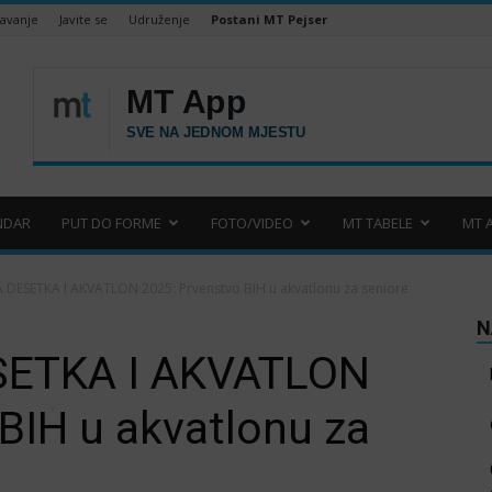
šavanje
Javite se
Udruženje
Postani MT Pejser
NDAR
PUT DO FORME
FOTO/VIDEO
MT TABELE
MT 
 DESETKA I AKVATLON 2025: Prvenstvo BIH u akvatlonu za seniore
N
SETKA I AKVATLON
BIH u akvatlonu za