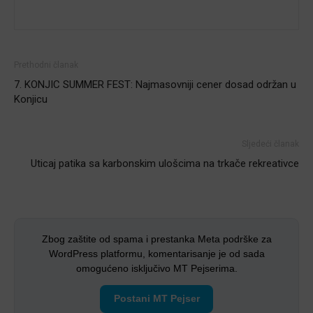
Prethodni članak
7. KONJIC SUMMER FEST: Najmasovniji cener dosad održan u
Konjicu
Sljedeći članak
Uticaj patika sa karbonskim ulošcima na trkače rekreativce
Zbog zaštite od spama i prestanka Meta podrške za
WordPress platformu, komentarisanje je od sada
omogućeno isključivo MT Pejserima.
Postani MT Pejser