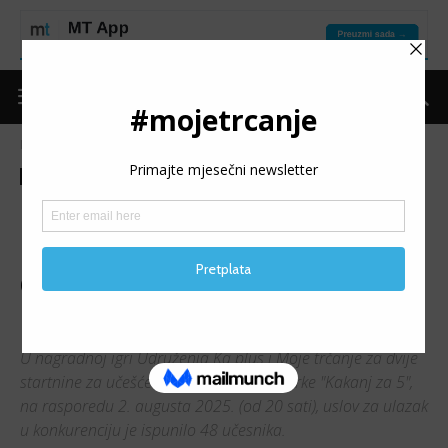
Naslovnica
Moje trčanje
Izdvojeno
Moje trčanje
Izdvojeno
Nagradna igra
Promo
8. NOĆNA ULIČNA TRKA
“KAKANJ ZA 5”: Spremne
dvije nagradne startnine za 2.
augusta 2025.
U nagradnoj igri Udruženja Ka plus i Moje trčanje za dvije
startnine za učešće na osmom izdanju trke "Kakanj za 5",
na rasporedu 2. augusta 2025. (od 20 sati), uslov za ulazak
u konkurenciju je ispunilo 48 učesnika.