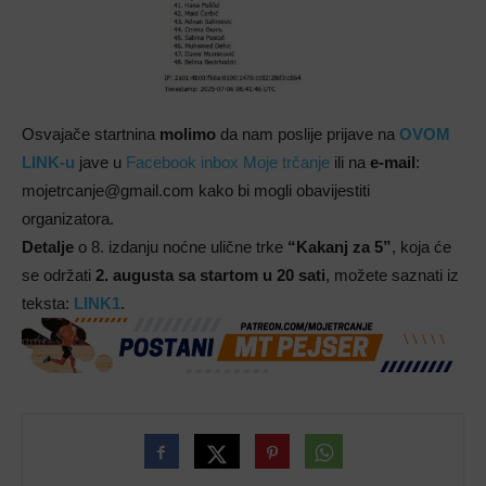
Osvajače startnina
molimo
da nam poslije prijave na
OVOM
LINK-u
jave u
Facebook inbox Moje trčanje
ili na
e-mail
:
mojetrcanje@gmail.com kako bi mogli obavijestiti
organizatora.
Detalje
o 8. izdanju noćne ulične trke
“Kakanj za 5”
, koja će
se održati
2. augusta sa startom u 20 sati
, možete saznati iz
teksta:
LINK1
.