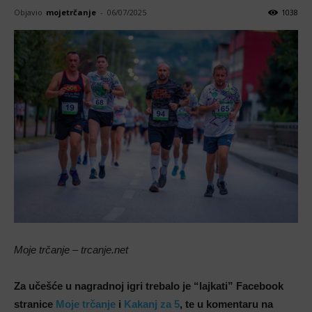
Objavio
mojetrčanje
-
06/07/2025
1038
Moje trčanje – trcanje.net
Za učešće u nagradnoj igri trebalo je “lajkati” Facebook
stranice
Moje trčanje
i
Kakanj za 5
, te u komentaru na