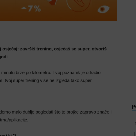
sjećaj: završiš trening, osjećaš se super, otvoriš
godi.
nu minutu brže po kilometru. Tvoj poznanik je odradio
om, tvoj super trening više ne izgleda tako super.
P
demo malo dublje pogledati što te brojke zapravo znače i
itma/aplikacije.