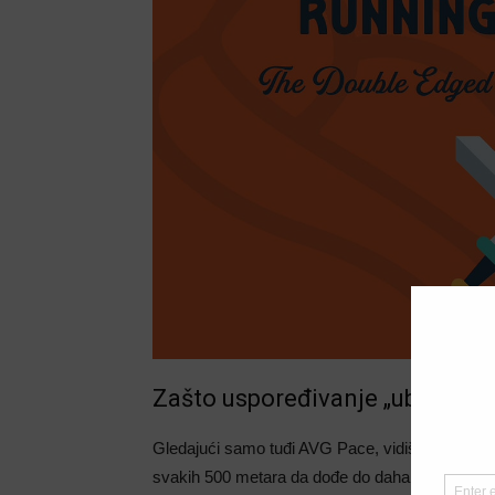
Zašto uspoređivanje „ubija“ rad
Gledajući samo tuđi AVG Pace, vidiš samo „highlig
svakih 500 metara da dođe do daha ili mu je tak