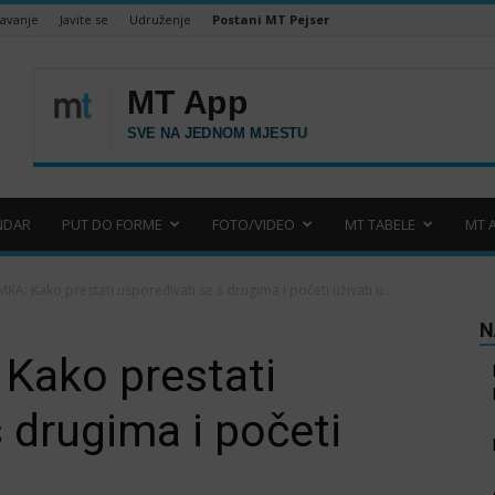
šavanje
Javite se
Udruženje
Postani MT Pejser
NDAR
PUT DO FORME
FOTO/VIDEO
MT TABELE
MT 
A: Kako prestati uspoređivati se s drugima i početi uživati u...
N
Kako prestati
 drugima i početi
?