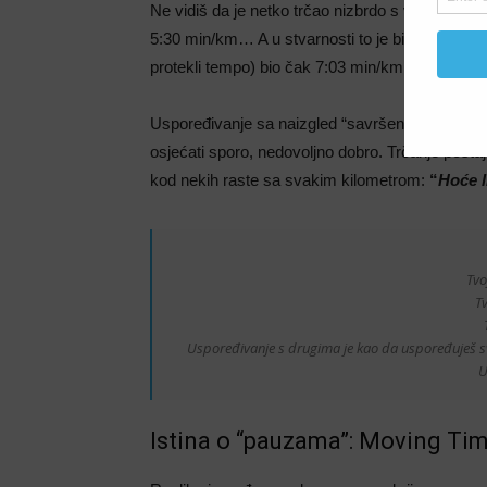
Ne vidiš da je netko trčao nizbrdo s vjetrom u l
5:30 min/km… A u stvarnosti to je bio Avg Pace
protekli tempo) bio čak 7:03 min/km (puno stajan
Uspoređivanje sa naizgled “savršenim” brojkam
osjećati sporo, nedovoljno dobro. Trčanje posta
kod nekih raste sa svakim kilometrom:
“
Hoće l
Tvo
Tv
Uspoređivanje s drugima je kao da uspoređuješ sv
U
Istina o “pauzama”: Moving Ti