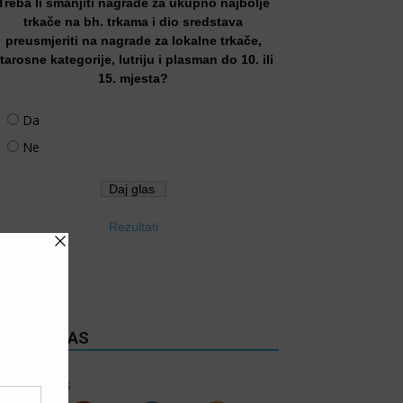
Treba li smanjiti nagrade za ukupno najbolje
trkače na bh. trkama i dio sredstava
preusmjeriti na nagrade za lokalne trkače,
tarosne kategorije, lutriju i plasman do 10. ili
15. mjesta?
Da
Ne
Rezultati
RATITE NAS
6k
Follows