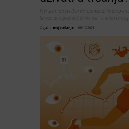
Vjerujem da svi (barem ponekad) imamo onaj o
Stravu da uploadaš aktivnost... i onda te pog
Objavio
mojetrčanje
-
05/12/2025