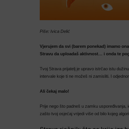
Piše: Ivica Delić
Vjerujem da svi (barem ponekad) imamo onaj o
Stravu da uploadaš aktivnost… i onda te po
Tvoj Strava prijatelj je upravo istrčao istu duži
intervale koje ti ne možeš ni zamisliti. I odjedn
Ali čekaj malo!
Prije nego što padneš u zamku uspoređivanja, i
zašto tvoj osjećaj vrijedi više od bilo kojeg algor