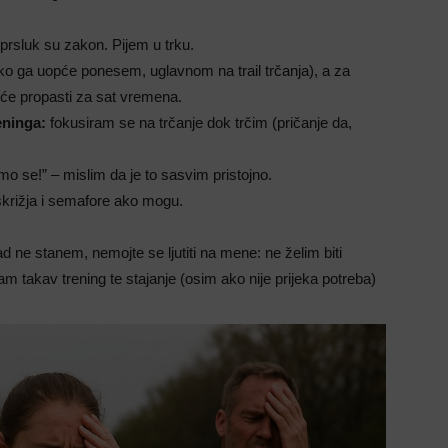
i prsluk su zakon. Pijem u trku.
ko ga uopće ponesem, uglavnom na trail trčanja), a za
eće propasti za sat vremena.
reninga:
fokusiram se na trčanje dok trčim (pričanje da,
o se!” – mislim da je to sasvim pristojno.
križja i semafore ako mogu.
 ne stanem, nemojte se ljutiti na mene: ne želim biti
am takav trening te stajanje (osim ako nije prijeka potreba)