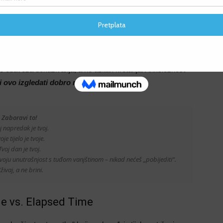
eđa. Misliš kako je taj netko imao fantastičan tempo od npr.
 (Prosječni tempo), dok je Avg Elapsed Pace (Prosječni
F
ja tijekom treninga)!
F
a može stvoriti
ogroman pritisak
za pojedince. Počinju se
je obaveza dokazivanja, a ne užitak kretanja. Anksioznost
i ovo izgledati dobro na Stravi
?”.
Zaboravi to!
j napredak je tvoj.
oje tijelo je tvoje.
Tvoj dan je tvoj.
oju unutrašnjost s tuđom vanjštinom – nikad nećeš „pobijediti“.
živaj, a ne brini.
me vs. Elapsed Time