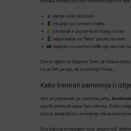
Razlika između ova dva vremena krije sve one ma
pijenje vode na česmi
čekanje na crvenom svjetlu
čavrljanje s poznanikom kojeg si sreo
odgovaranje na “hitnu” poruku na mob
stajanje za savršeni selfie (jer ako nije na
Sve to utječe na Elapsed Time, ali Strava često
I to je OK za ego, ali za trening? Paaa…
Kako trenirati pametnije (i izb
Ako se pripremaš za cestovnu utrku,
kontinuit
naučiti podnositi napor bez odmora. Svako staj
srca te posljedično i smanjenje efikasnosti treni
Evo kako ja smanjujem svoj “prazni hod” priliko