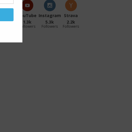
acebook
YouTube
Instagram
Strava
27.1k
1.3k
5.3k
2.2k
ollowers
Followers
Followers
Followers