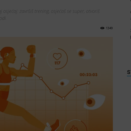
sjećaj: završiš trening, osjećaš se super, otvoriš
odi.
1349
S