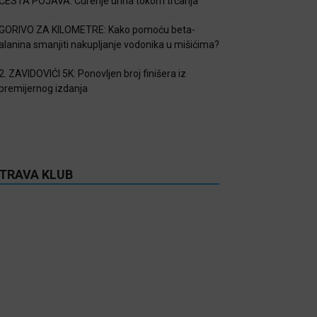
ČESTA POJAVA: Curenje urina tokom trčanja
GORIVO ZA KILOMETRE: Kako pomoću beta-
alanina smanjiti nakupljanje vodonika u mišićima?
2. ZAVIDOVIĆI 5K: Ponovljen broj finišera iz
premijernog izdanja
TRAVA KLUB