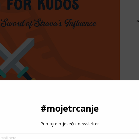
s
ost trčanja?
P
ht reel“, a ne cijeli film. Ne vidiš da je netko pauzirao sat
3
o propisan trening.