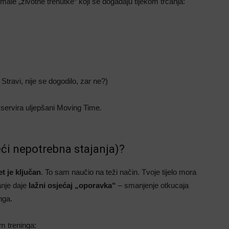
le „životne trenutke“ koji se događaju tijekom trčanja:
 Stravi, nije se dogodilo, zar ne?)
 servira uljepšani Moving Time.
jeći nepotrebna stajanja)?
et je ključan
. To sam naučio na teži način. Tvoje tijelo mora
anje daje
lažni osjećaj „oporavka“
– smanjenje otkucaja
nga.
m treninga: