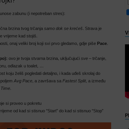
rojki?
o unose zabunu (i nepotreban stres):
ečna brzina tvog trčanja
samo dok se krećeš
. Strava je
V
e vrijeme kad stojiš.
ti, onaj veliki broj koji svi prvo gledamo, gdje piše
Pace
.
po):
ovo je tvoja stvarna brzina, uključujući
sve
– trčanje,
oru, odlazak u toalet, …
st koju želiš pogledati detaljno, i kada uđeš skrolaj do
a poljem
Avg Pace
, a završava sa
Fastest Split
, a između
 Time
.
je si proveo u pokretu
ijeme od kad si stisnuo “Start” do kad si stisnuo “Stop”
P