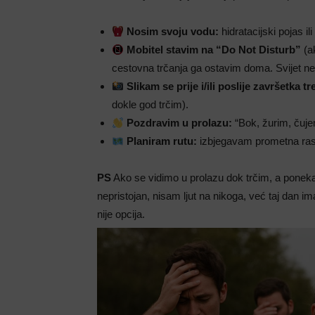
Nosim svoju vodu:
hidratacijski pojas il
Mobitel stavim na “Do Not Disturb”
(a
cestovna trčanja ga ostavim doma. Svijet n
Slikam se prije i/ili poslije završetka t
dokle god trčim).
Pozdravim u prolazu:
“Bok, žurim, čujem
Planiram rutu:
izbjegavam prometna ras
PS
Ako se vidimo u prolazu dok trčim, a ponekad
nepristojan, nisam ljut na nikoga, već taj dan im
nije opcija.