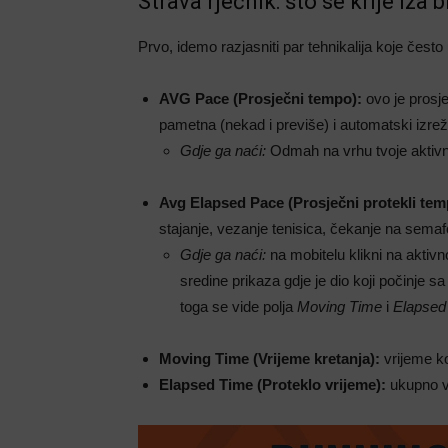
Strava rječnik: što se krije iza b
Prvo, idemo razjasniti par tehnikalija koje čest
AVG Pace (Prosječni tempo):
ovo je prosj
pametna (nekad i previše) i automatski izrež
Gdje ga naći:
Odmah na vrhu tvoje aktivnos
Avg Elapsed Pace (Prosječni protekli tem
stajanje, vezanje tenisica, čekanje na semaf
Gdje ga naći:
na mobitelu klikni na aktivno
sredine prikaza gdje je dio koji počinje s
toga se vide polja
Moving Time
i
Elapsed
Moving Time (Vrijeme kretanja):
vrijeme ko
Elapsed Time (Proteklo vrijeme):
ukupno vr