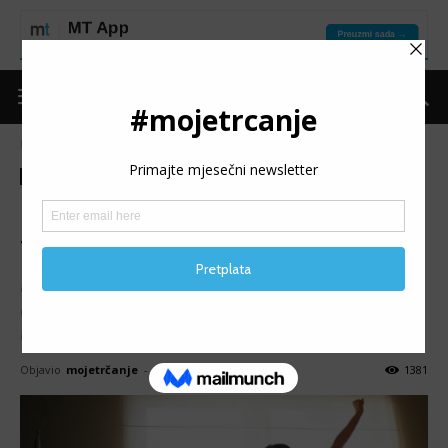
Naslovnica
Moje trčanje
Ostalo
Moje trčanje
Ostalo
Kako da zavolite jutarnje
trčanje
Postoje dva tipa trkača: ranoranioci (oni koji vole da istrče
čim izađe sunce) i večernji tip (vole da završe dan
trčanjem).
Objavio
mojetrčanje
-
21/03/2017
1381