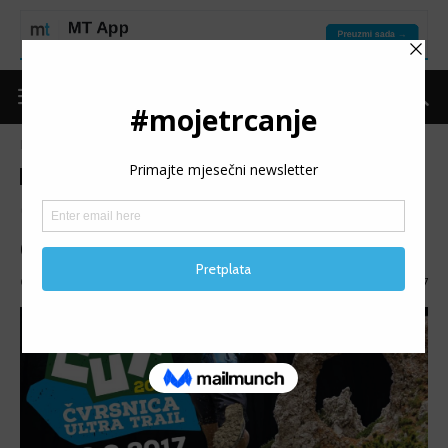
Naslovnica
Nagradna igra
Nagradna igra
Čvrsnica ultra trail: Sretni
dobitnici
Objavio
Niđo
-
01/08/2017
967