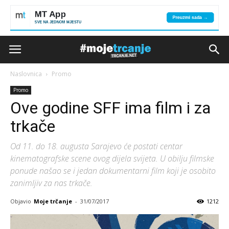
Naslovnica
Promo
Promo
Ove godine SFF ima film i za
trkače
Od 11. do 18. augusta Sarajevo će postati centar
kinematografske scene ovog dijela svijeta. U obilju filmske
ponude našao se i jedan dokumentarni film koji je osobito
zanimljiv za nas trkače.
Objavio
Moje trčanje
-
31/07/2017
1212