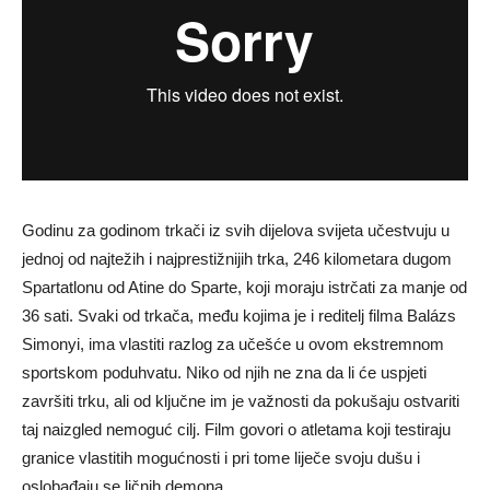
Godinu za godinom trkači iz svih dijelova svijeta učestvuju u
jednoj od najtežih i najprestižnijih trka, 246 kilometara dugom
Spartatlonu od Atine do Sparte, koji moraju istrčati za manje od
36 sati. Svaki od trkača, među kojima je i reditelj filma Balázs
Simonyi, ima vlastiti razlog za učešće u ovom ekstremnom
sportskom poduhvatu. Niko od njih ne zna da li će uspjeti
završiti trku, ali od ključne im je važnosti da pokušaju ostvariti
taj naizgled nemoguć cilj. Film govori o atletama koji testiraju
granice vlastitih mogućnosti i pri tome liječe svoju dušu i
oslobađaju se ličnih demona.