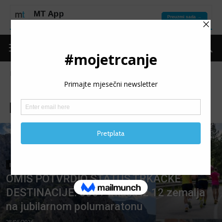
Naslovnica
Trke
Izvještaji
Stranica 42
IZVJEŠTAJI
Izvještaji
Najave
IZVJEŠTAJI
OMIŠ POTVRDIO STATUS TRKAČKE
DESTINACIJE: 600+ trkača iz 12 zemalja
na jubilarnom polumaratonu
28/05/2026