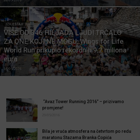
IZVJEŠTAJI
VIŠE OD 346 HILJADA LJUDI TRČALO
ZA ONE KOJI NE MOGU: Wings for Life
World Run prikupio rekordnih 9,2 miliona
eura
11/05/2026
“Avaz Tower Running 2016” – prizivamo
promjene!
29/05/2016
Bila je vruća atmosfera na četvrtom po redu
maratonu Stazama Branka Ćopića