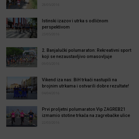
28/05/2016
Istinski izazov i utrka s odličnom
perspektivom
23/05/2016
2. Banjalučki polumaraton: Rekreativni sport
koji se nezaustavljivo omasovljuje
09/05/2016
Vikend iza nas: BiH trkači nastupili na
brojnim utrkama i ostvarili dobre rezultate!
04/04/2016
Prvi proljetni polumaraton Vip ZAGREB21
izmamio stotine trkača na zagrebačke ulice
22/03/2016