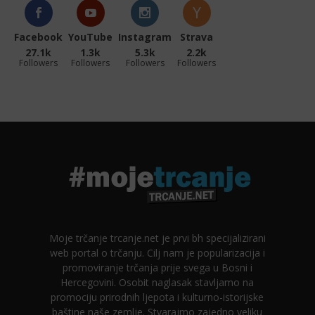
Facebook
YouTube
Instagram
Strava
27.1k
1.3k
5.3k
2.2k
Followers
Followers
Followers
Followers
Moje trčanje trcanje.net je prvi bh specijalizirani
web portal o trčanju. Cilj nam je popularizacija i
promoviranje trčanja prije svega u Bosni i
Hercegovini. Osobit naglasak stavljamo na
promociju prirodnih ljepota i kulturno-istorijske
baštine naše zemlje. Stvarajmo zajedno veliku