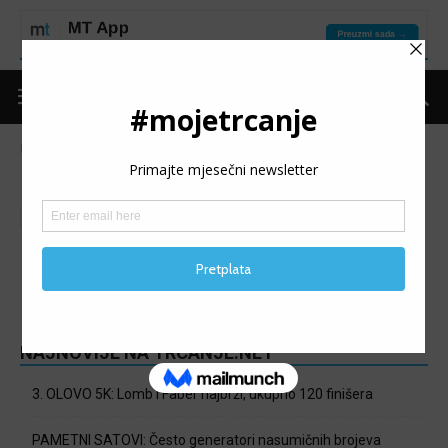
Naslovnica
Trke
Najave
NAJAVE
Izvještaji
Najave
Nema postova za prikaz
NAJNOVIJE NA TRCANJE.NET
3. OLOVO 5K: Lomb i Faber najbrži, ukupno 120 finišera
PAMETNI SATOVI: Često generatori nasumičnih brojeva