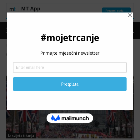
Naslovnica
Oznake
Virgin money london marathon
Oznaka: virgin money london
marathon
Iz svijeta trčanja