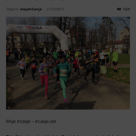
Objavio
mojetrčanje
-
27/12/2017
1628
Moje trčanje – trcanje.net