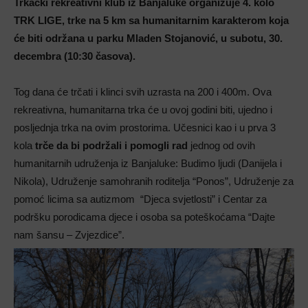
Trkački rekreativni klub iz Banjaluke organizuje 4. kolo
TRK LIGE, trke na 5 km sa humanitarnim karakterom koja
će biti održana u parku Mladen Stojanović, u subotu, 30.
decembra (10:30 časova).
Tog dana će trčati i klinci svih uzrasta na 200 i 400m. Ova
rekreativna, humanitarna trka će u ovoj godini biti, ujedno i
posljednja trka na ovim prostorima. Učesnici kao i u prva 3
kola
trče da bi podržali i pomogli rad
jednog od ovih
humanitarnih udruženja iz Banjaluke: Budimo ljudi (Danijela i
Nikola), Udruženje samohranih roditelja “Ponos”, Udruženje za
pomoć licima sa autizmom “Djeca svjetlosti” i Centar za
podršku porodicama djece i osoba sa poteškoćama “Dajte
nam šansu – Zvjezdice”.