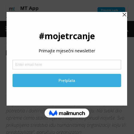
Naslovnica
Moje trčanje
Vijesti
Moje trčanje
Vijesti
BANJALUKA: U subotu
humanitarna trka u okviru 4.
kola TRK lige
“Nastavljamo uspješnu akciju od prošlog puta. Donesite
svoju trkačku opremu (patike, majice i slično) koja vam nije
potrebna i donirajte je za TRK-ačku aukciju. Na svaki dio
opreme ćemo staviti cijenu i vidjeti ko ponudi najviše. Sva
prikupljena sredstva idu humanitarnoj organizaciji koju Vi
predstavljate”, poručuju organizatori.