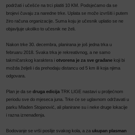
podržati i učešće na trci platiti 10 KM. Podsjećamo da se
brojevi čuvaju za naredne trke. Uplata se može izvršiti i putem
žiro računa organizacije. Suma koju je učesnik uplatio se ne
objavljuje ukoliko to učesnik ne želi.
Nakon trke 30. decembra, planirana je još jedna trka u
februaru 2018. Svaka trka je rekreativnog, a ne samo
takmičarskog karaktera i
otvorena je za sve građane
koji bi
možda željeli i da prehodaju distancu od 5 km ili koja njima
odgovara.
Plan je da se
druga edicija
TRK LIGE nastavi u proljećnom
periodu sve do mjeseca juna. Trke će se uglavnom održavati u
parku Mladen Stojanović, ali planirane su i neke druge lokacije
i razna iznenađenja.
Bodovanje se vrši poslije svakog kola, a za
ukupan plasman