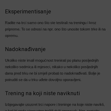
Eksperimentisanje
Radite na trci samo ono što ste testirali na treningu i kroz
pripreme. To se odnosi na npr. ono što unosite tokom trke ili na
opremu.
Nadoknađivanje
Ukoliko niste imali mogućnost trenirati po planu posljednjih
nekoliko sedmica ili mjeseci, nikako u nekoliko posljednjih
dana pred trku ne bi smjeli probati to nadoknađivati. Bolje je
potruditi se da u trku uđete dovoljno oporavljeni.
Trening na koji niste naviknuti
Izbjegavajte ususret trci napore i treninge na koje niste navikli,
a koji bi onda vjerovatno tražili duži oporavak. Npr. nemojte