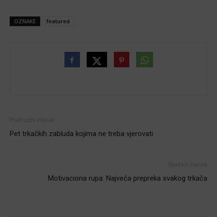
OZNAKE
featured
Prethodni članak
Pet trkačkih zabluda kojima ne treba vjerovati
Sljedeći članak
Motivaciona rupa: Najveća prepreka svakog trkača