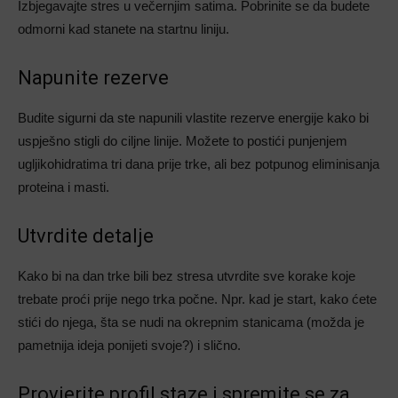
Izbjegavajte stres u večernjim satima. Pobrinite se da budete
odmorni kad stanete na startnu liniju.
Napunite rezerve
Budite sigurni da ste napunili vlastite rezerve energije kako bi
uspješno stigli do ciljne linije. Možete to postići punjenjem
ugljikohidratima tri dana prije trke, ali bez potpunog eliminisanja
proteina i masti.
Utvrdite detalje
Kako bi na dan trke bili bez stresa utvrdite sve korake koje
trebate proći prije nego trka počne. Npr. kad je start, kako ćete
stići do njega, šta se nudi na okrepnim stanicama (možda je
pametnija ideja ponijeti svoje?) i slično.
Provjerite profil staze i spremite se za