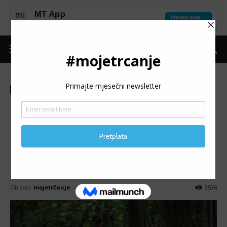
Naslovnica
Put do forme
Trening
Put do forme
Trening
Šta raditi, a šta ne, u finalnoj
pripremi za trku
Kako vaša nervoza polako, ali sigurno, raste dok se bližite
trci, postavljate sami sebi dosta pitanja: trebam li raditi
određenu pojedinost ili bolje ne?
Objavio
mojetrčanje
-
19/01/2018
3536