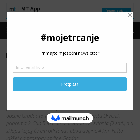
Naslovnica
Trke
Najave
Trke
Najave
MARIJA UJDUR: Trčanje uz
more je najljepša pozivnica
našim prijateljima trkačima
Udruga Sun Run iz Gradca s područja Makarske rivijere,
pod pokroviteljstvom Općine Gradac, Turističke zajednice
općine Gradac te Turističke zajednice mjesta Drvenik,
priprema 2. Sun Run Half Marathon 12. svibnja (9 sati), a u
sklopu kojeg će biti održana i utrka duljine 4 km "Ništa
lakše" na prostoru općine Gradac.