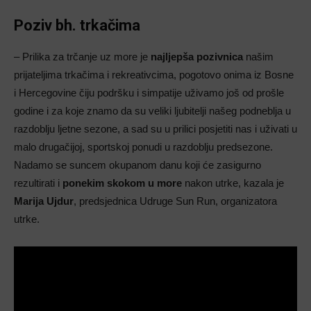
Poziv bh. trkačima
– Prilika za trčanje uz more je
najljepša pozivnica
našim
prijateljima trkačima i rekreativcima, pogotovo onima iz Bosne
i Hercegovine čiju podršku i simpatije uživamo još od prošle
godine i za koje znamo da su veliki ljubitelji našeg podneblja u
razdoblju ljetne sezone, a sad su u prilici posjetiti nas i uživati u
malo drugačijoj, sportskoj ponudi u razdoblju predsezone.
Nadamo se suncem okupanom danu koji će zasigurno
rezultirati i
ponekim skokom u more
nakon utrke, kazala je
Marija Ujdur
, predsjednica Udruge Sun Run, organizatora
utrke.