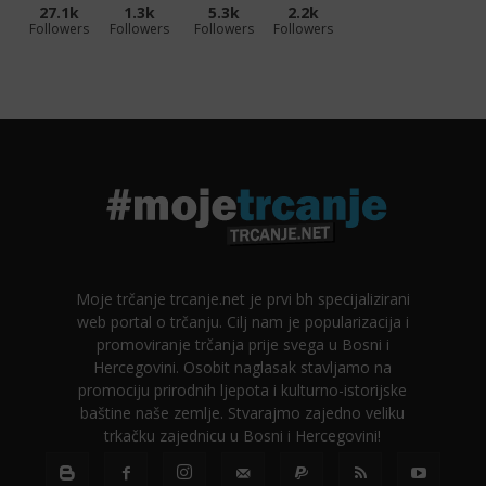
27.1k
1.3k
5.3k
2.2k
Followers
Followers
Followers
Followers
Moje trčanje trcanje.net je prvi bh specijalizirani
web portal o trčanju. Cilj nam je popularizacija i
promoviranje trčanja prije svega u Bosni i
Hercegovini. Osobit naglasak stavljamo na
promociju prirodnih ljepota i kulturno-istorijske
baštine naše zemlje. Stvarajmo zajedno veliku
trkačku zajednicu u Bosni i Hercegovini!