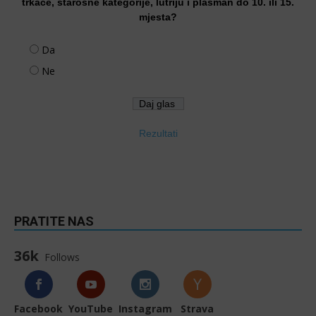
trkače, starosne kategorije, lutriju i plasman do 10. ili 15.
mjesta?
Da
Ne
Rezultati
PRATITE NAS
36k
Follows
Facebook
YouTube
Instagram
Strava