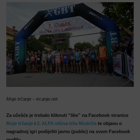
Moje trčanje – trcanje.net
Za učešće je trebalo kliknuti “like” na Facebook stranice
Moje trčanje
i
2. ALFA ulična trka Modriča
te objavu o
nagradnoj igri podijeliti javno (public) na svom Facebook
profilu.