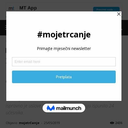
Naslovnica
Nagradna igra
Nagradna igra
2. ALFA ULIČNA TRKA
MODRIČA: Ko su sretni
dobitnici startnina?
U nagradnoj igri 2. ALFA ulična trka Modriča i Moje trčanje
– trcanje.net za dvije startnine za trku u Modriči (29. juna)
ispravno je uslove za ulazak u konkurenciju ispunilo 24
učesnika.
Objavio
mojetrčanje
-
25/05/2019
2436