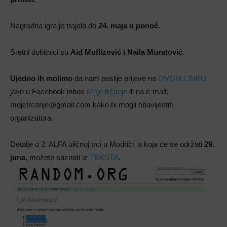
Nagradna igra je trajala do
24. maja u ponoć
.
Sretni dobitnici su
Aid Muflizović i Naila Muratović
.
Ujedno ih molimo
da nam poslije prijave na
OVOM LINKU
jave u Facebook inbox
Moje trčanje
ili na e-mail:
mojetrcanje@gmail.com kako bi mogli obavijestiti
organizatora.
Detalje o 2. ALFA uličnoj trci u Modriči, a koja će se održati
29.
juna
, možete saznati iz
TEKSTA
.