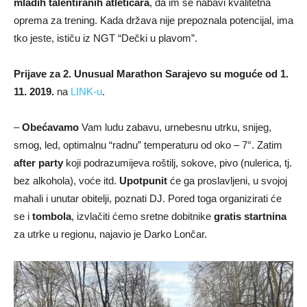
mladih talentiranih atletičara
, da im se nabavi kvalitetna
oprema za trening. Kada država nije prepoznala potencijal, ima
tko jeste, ističu iz NGT “Dečki u plavom”.
Prijave za 2. Unusual Marathon Sarajevo su moguće od 1.
11. 2019.
na
LINK-u
.
–
Obećavamo
Vam ludu zabavu, urnebesnu utrku, snijeg,
smog, led, optimalnu “radnu” temperaturu od oko – 7°. Zatim
after party
koji podrazumijeva roštilj, sokove, pivo (nulerica, tj.
bez alkohola), voće itd.
Upotpunit
će ga proslavljeni, u svojoj
mahali i unutar obitelji, poznati DJ. Pored toga organizirati će
se i
tombola
, izvlačiti ćemo sretne dobitnike
gratis startnina
za utrke u regionu, najavio je Darko Lončar.