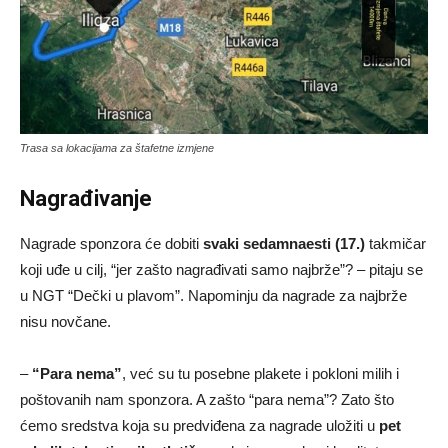
Trasa sa lokacijama za štafetne izmjene
Nagrađivanje
Nagrade sponzora će dobiti
svaki sedamnaesti (17.)
takmičar
koji uđe u cilj, “jer zašto nagrađivati samo najbrže”? – pitaju se
u NGT “Dečki u plavom”. Napominju da nagrade za najbrže
nisu novčane.
–
“Para nema”
, već su tu posebne plakete i pokloni milih i
poštovanih nam sponzora. A zašto “para nema”? Zato što
ćemo sredstva koja su predviđena za nagrade uložiti u
pet