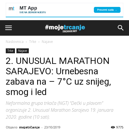
Naslovnica
Trke
Najave
Trke
Najave
2. UNUSUAL MARATHON
SARAJEVO: Urnebesna
zabava na – 7°C uz snijeg,
smog i led
Neformalna grupa trkača (NGT) “Dečki u plavom”
organizuje 2. Unusual Marathon Sarajevo 19. januara
2020. godine (10 sati).
Objavio
mojetrčanje
-
23/10/2019
9775