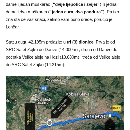
dame i jedan muškarac (
“dvije ljepotice i zvijer”
) ili jedna
dama i dva muškarca (
“jedna cura, dva pandura”
). Pa tko
zna šta će vas snaći, želimo vam puno sreće, poručio je
Lončar.
Stazu dugu 42.195m prelazite u
tri (3) dionice
. Prva je od
SRC Safet Zajko do Darive (14.000m) , druga od Darive do
početka Velike aleje na Ilidži (13.880m) i treća od Velike aleje
do SRC Safet Zajko (14.315m).