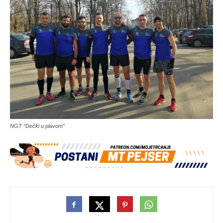
NGT “Dečki u plavom”