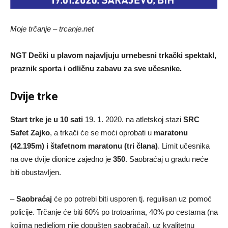
Moje trčanje – trcanje.net
NGT Dečki u plavom najavljuju urnebesni trkački spektakl,
praznik sporta i odličnu zabavu za sve učesnike.
Dvije trke
Start trke je u 10 sati
19. 1. 2020. na atletskoj stazi
SRC
Safet Zajko
, a trkači će se moći oprobati u
maratonu
(42.195m) i štafetnom maratonu (tri člana)
. Limit učesnika
na ove dvije dionice zajedno je
350
. Saobraćaj u gradu neće
biti obustavljen.
–
Saobraćaj
će po potrebi biti usporen tj. regulisan uz pomoć
policije. Trčanje će biti 60% po trotoarima, 40% po cestama (na
kojima nedjeljom nije dopušten saobraćaj), uz kvalitetnu