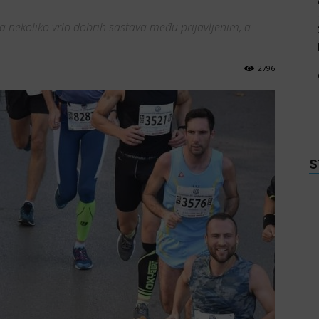
ila nekoliko vrlo dobrih sastava među prijavljenim, a
2796
S