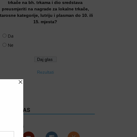
trkače na bh. trkama i dio sredstava
preusmjeriti na nagrade za lokalne trkače,
tarosne kategorije, lutriju i plasman do 10. ili
15. mjesta?
Da
Ne
Rezultati
RATITE NAS
6k
Follows