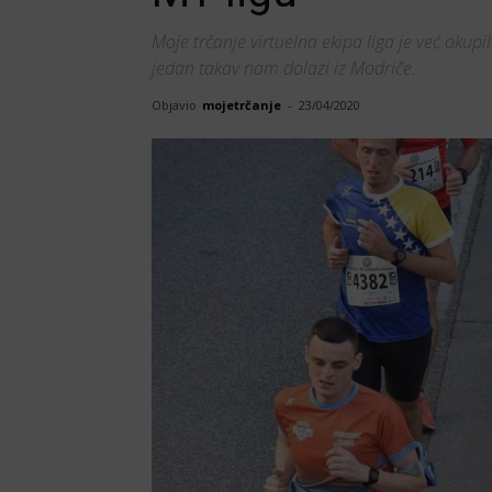
Moje trčanje virtuelna ekipa liga je već okup
jedan takav nam dolazi iz Modriče.
Objavio
mojetrčanje
-
23/04/2020