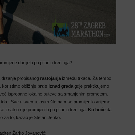
promjene donijelo po pitanju treninga?
 držanje propisanog
rastojanja
između trkača. Za tempo
 koristimo obližnje
brdo iznad grada
gdje praktikujemo
mo već isprobane lokalne puteve sa smanjenim prometom,
 trke. Sve u svemu, osim što nam se promijenilo vrijeme
 se znatno nije promijenilo po pitanju treninga.
Ko hoće
da
to za to, kazao je Stefan Jenko.
kapiten Žarko Jovanović: