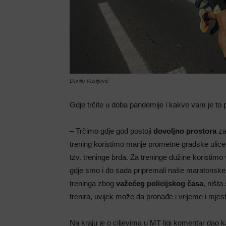
Danilo Vasiljević
Gdje trčite u doba pandemije i kakve vam je to 
– Trčimo gdje god postoji
dovoljno prostora
za
trening koristimo manje prometne gradske ulice,
tzv. treninge brda. Za treninge dužine koristi
gdje smo i do sada pripremali naše maratonske
treninga zbog
važećeg policijskog časa
, ništa
trenira, uvijek može da pronađe i vrijeme i mjes
Na kraju je o ciljevima u MT ligi komentar dao 