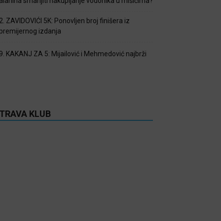
alanina smanjiti nakupljanje vodonika u mišićima?
2. ZAVIDOVIĆI 5K: Ponovljen broj finišera iz
premijernog izdanja
9. KAKANJ ZA 5: Mijailović i Mehmedović najbrži
TRAVA KLUB