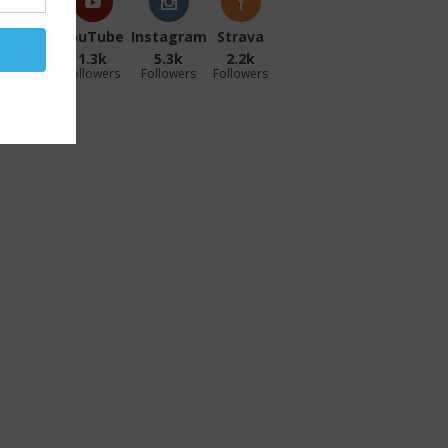
acebook
YouTube
Instagram
Strava
27.1k
1.3k
5.3k
2.2k
ollowers
Followers
Followers
Followers