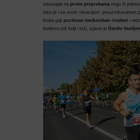
odustajati na
prvim preprekama
nego ih jednost
tako je i sa ovom situacijom prouzrokovanom p
kluba gaji
pozitivan međusoban rivalitet
i red
budemo još bolji i brži, izjavio je
Danilo Vasiljev