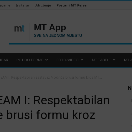
šavanje
Javite se
Udruženje
Postani MT Pejser
NDAR
PUT DO FORME
FOTO/VIDEO
MT TABELE
MT 
M I: Respektabilan sastav iz Modriče brusi formu kroz MT...
N
AM I: Respektabilan
e brusi formu kroz