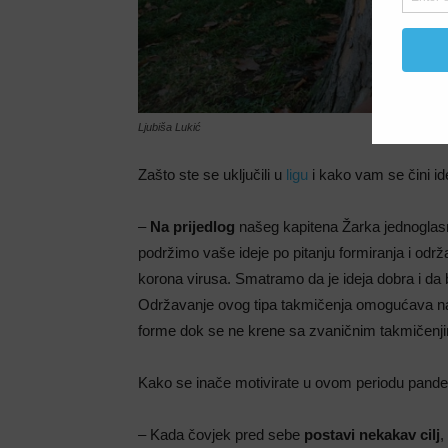
Ljubiša Lukić
Zašto ste se uključili u
ligu
i kako vam se čini id
–
Na prijedlog
našeg kapitena Žarka jednoglasno 
podržimo vaše ideje po pitanju formiranja i odr
korona virusa. Smatramo da je ideja dobra i da 
Održavanje ovog tipa takmičenja omogućava na
forme dok se ne krene sa zvaničnim takmičenj
Kako se inače motivirate u ovom periodu pande
– Kada čovjek pred sebe
postavi nekakav cilj
,