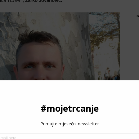
riča TEAM I,
Žarko Jovanović.
s
P
3