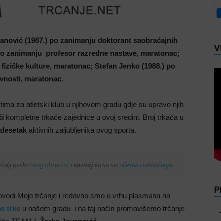
nović (1987.) po zanimanju doktorant saobraćajnih
V
po zanimanju profesor razredne nastave, maratonac;
fizičke kulture, maratonac; Stefan Jenko (1988.) po
evnosti, maratonac.
ima za atletski klub u njihovom gradu gdje su upravo njih
či
kompletne trkače zajednice u ovoj sredini. Broj trkača u
desetak
aktivnih zaljubljenika ovog sporta.
šalji preko
ovog obrasca
, i
saznaj
ko su svi
učesnici takmičenja
.
P
ovodi Moje trčanje i redovno smo u vrhu plasmana na
ne trke
u našem gradu i na taj način promovišemo trčanje