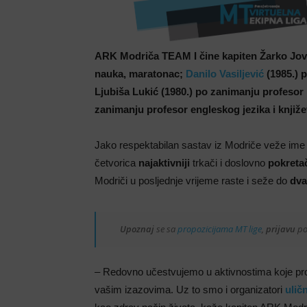
ARK Modriča TEAM I čine kapiten Žarko Jova
nauka, maratonac;
Danilo Vasiljević
(1985.) 
Ljubiša Lukić (1980.) po zanimanju profesor 
zanimanju profesor engleskog jezika i knjiž
Jako respektabilan sastav iz Modriče veže ime t
četvorica
najaktivniji
trkači i doslovno
pokreta
Modriči u posljednje vrijeme raste i seže do
dva
Upoznaj
se sa
propozicijama MT lige
,
prijavu
po
– Redovno učestvujemo u aktivnostima koje pr
vašim izazovima. Uz to smo i organizatori
ulič