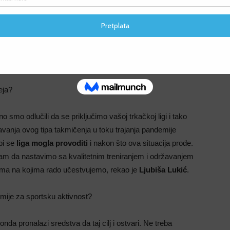
F
F
eja?
smo odlučili da se priključimo vašoj trkačkoj ligi i tako
žavanja ovog tipa takmičenja u toku trajanja pandemije
bi se
liga mogla provoditi
i nakon što ova situacija prođe.
m da nastavimo sa kvalitetnim treniranjem i održavanjem
ima na kojima rado učestvujemo, rekao je
Ljubiša Lukić
.
mije za sportsku aktivnost?
 onda pronalazi sredstva da taj cilj i ostvari. Ne treba