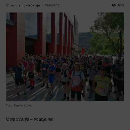
Objavio
mojetrčanje
-
08/05/2021
3839
Foto: Franjo Lovrić
Moje trčanje – trcanje.net