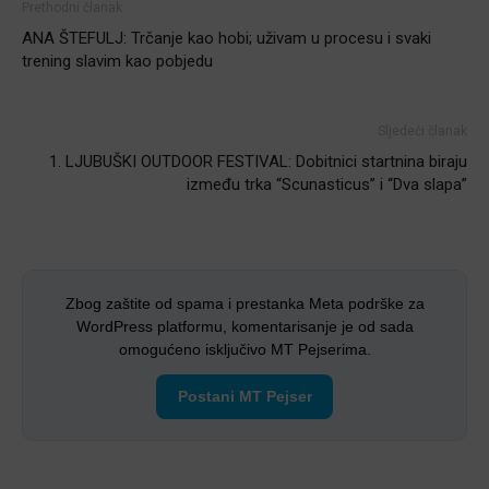
Prethodni članak
ANA ŠTEFULJ: Trčanje kao hobi; uživam u procesu i svaki
trening slavim kao pobjedu
Sljedeći članak
1. LJUBUŠKI OUTDOOR FESTIVAL: Dobitnici startnina biraju
između trka “Scunasticus” i “Dva slapa”
Zbog zaštite od spama i prestanka Meta podrške za
WordPress platformu, komentarisanje je od sada
omogućeno isključivo MT Pejserima.
Postani MT Pejser