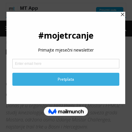
Naslovnica
Trke
Trke
Moje trčanje
Vijesti
8. MOSTAR CHALLENGE:
Najstariji trail u BiH se vratio
današnjim trkama na dvije
distance
Danas je u organizaciji HPD Prenj 1933 Mostar i FPMOZ –
studij kineziologije, uz podršku Sportskog saveza grada
Mostara, održano osmo izdanje Mostar Challengea,
najstarije trail trke u Bosni i Hercegovini.