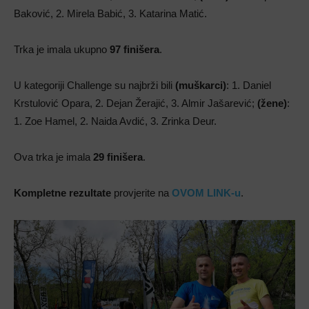
Baković, 2. Mirela Babić, 3. Katarina Matić.
Trka je imala ukupno
97 finišera
.
U kategoriji Challenge su najbrži bili
(muškarci)
: 1. Daniel
Krstulović Opara, 2. Dejan Žerajić, 3. Almir Jašarević;
(žene)
:
1. Zoe Hamel, 2. Naida Avdić, 3. Zrinka Deur.
Ova trka je imala
29 finišera
.
Kompletne rezultate
provjerite na
OVOM LINK-u
.