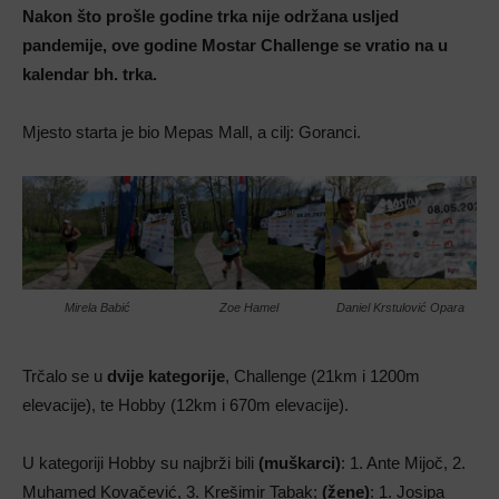
Nakon što prošle godine trka nije održana usljed
pandemije, ove godine Mostar Challenge se vratio na u
kalendar bh. trka.
Mjesto starta je bio Mepas Mall, a cilj: Goranci.
Mirela Babić
Zoe Hamel
Daniel Krstulović Opara
Trčalo se u
dvije kategorije
, Challenge (21km i 1200m
elevacije), te Hobby (12km i 670m elevacije).
U kategoriji Hobby su najbrži bili
(muškarci)
: 1. Ante Mijoč, 2.
Muhamed Kovačević, 3. Krešimir Tabak;
(žene)
: 1. Josipa