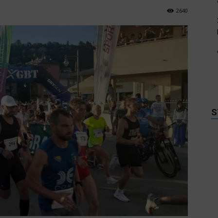
2640
S