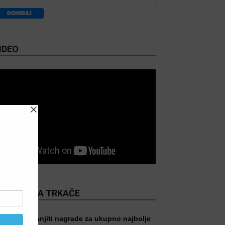
IDEO
ITANJE ZA TRKAČE
Treba li smanjiti nagrade za ukupno najbolje