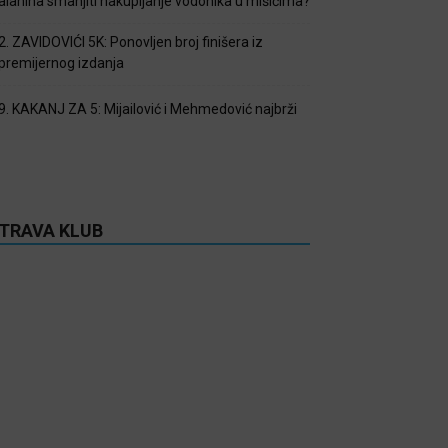
alanina smanjiti nakupljanje vodonika u mišićima?
2. ZAVIDOVIĆI 5K: Ponovljen broj finišera iz
premijernog izdanja
9. KAKANJ ZA 5: Mijailović i Mehmedović najbrži
TRAVA KLUB