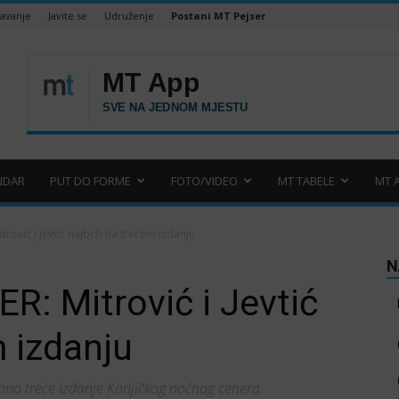
šavanje
Javite se
Udruženje
Postani MT Pejser
NDAR
PUT DO FORME
FOTO/VIDEO
MT TABELE
MT 
trović i Jevtić najbrži na trećem izdanju
N
R: Mitrović i Jevtić
m izdanju
žano treće izdanje Konjičkog noćnog cenera.