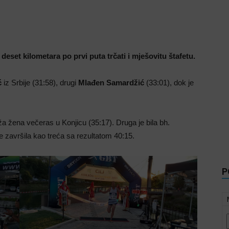
 deset kilometara po prvi puta trčati i mješovitu štafetu.
ć
iz Srbije (31:58), drugi
Mlađen Samardžić
(33:01), dok je
rža žena večeras u Konjicu (35:17). Druga je bila bh.
je završila kao treća sa rezultatom 40:15.
P