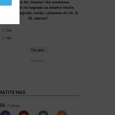
trkače na bh. trkama i dio sredstava
preusmjeriti na nagrade za lokalne trkače,
tarosne kategorije, lutriju i plasman do 10. ili
15. mjesta?
Da
Ne
Rezultati
RATITE NAS
6k
Follows