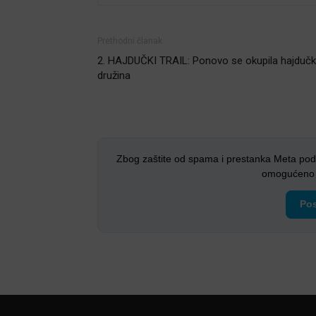
Prethodni članak
2. HAJDUČKI TRAIL: Ponovo se okupila hajduč
družina
Zbog zaštite od spama i prestanka Meta pod
omogućeno i
Pos