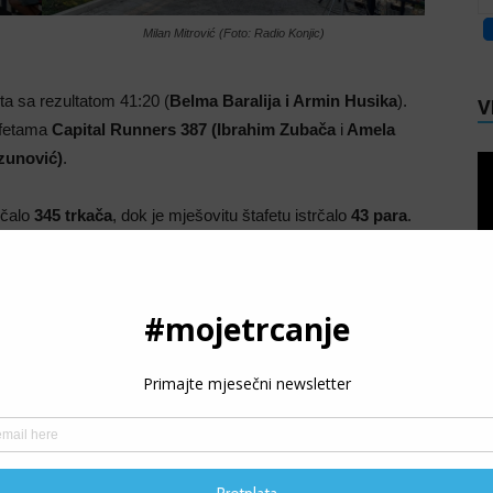
Milan Mitrović (Foto: Radio Konjic)
eta sa rezultatom 41:20 (
Belma Baralija i Armin Husika
).
V
tafetama
Capital Runners 387 (Ibrahim Zubača
i
Amela
zunović)
.
rčalo
345 trkača
, dok je mješovitu štafetu istrčalo
43 para
.
P