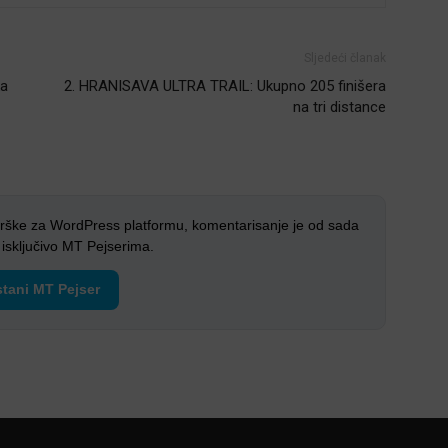
Sljedeći članak
ka
2. HRANISAVA ULTRA TRAIL: Ukupno 205 finišera
na tri distance
rške za WordPress platformu, komentarisanje je od sada
sključivo MT Pejserima.
tani MT Pejser