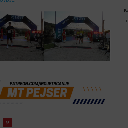
OVDJE
.
F
F