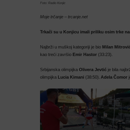
Foto: Radio Konjic
Moje trčanje – trcanje.net
Trkači su u Konjicu imali priliku osim trke na
Najbrži u muškoj kategoriji je bio
Milan Mitrovi
kao treći završio
Emir Hastor
(33:23).
Srbijanska olimpijka
Olivera Jevtić
je bila najb
olimpijka
Lucia Kimani
(38:50).
Adela Čomor