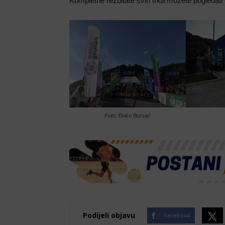
Kompletne rezultate svih trka možete pogledati
Foto: Đoko Bursać
Podijeli objavu
Facebook