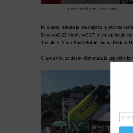
Olivera Jevtić (Foto: Radio Konjic)
Kilometar života
je bila najbrža mješovita štaf
Drugo (42:22) i treće (43:17) mjesto pripada š
Tuzlak
, te
Almir Sivić-Softić
i
Ivana Perlain-U
Glavnu trku od deset kilometara je uspješno ist