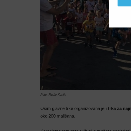
Foto: Radio Konjic
Osim glavne trke organizovana je
i trka za n
oko 200 mališana.