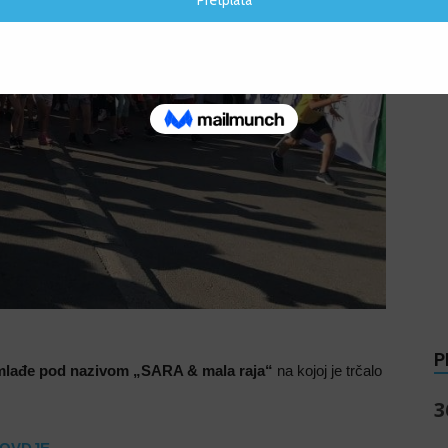
s
P
ajmlađe pod nazivom „SARA & mala raja“
na kojoj je trčalo
3