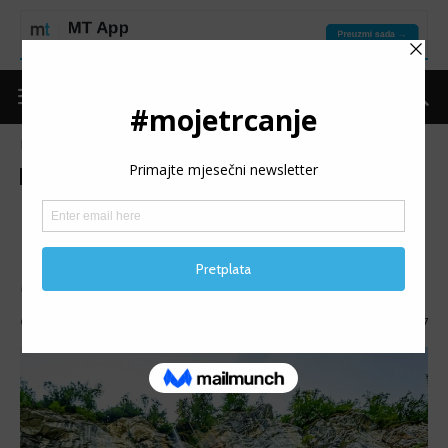
Naslovnica
Moje trčanje
Izdvojeno
Moje trčanje
Izdvojeno
MT reflektor
MT REFLEKTOR: Harun
Dizdarević
MT REFLEKTOR (151): Predstavljamo Haruna Dizdarevića.
Objavio
mojetrčanje
-
11/06/2026
607