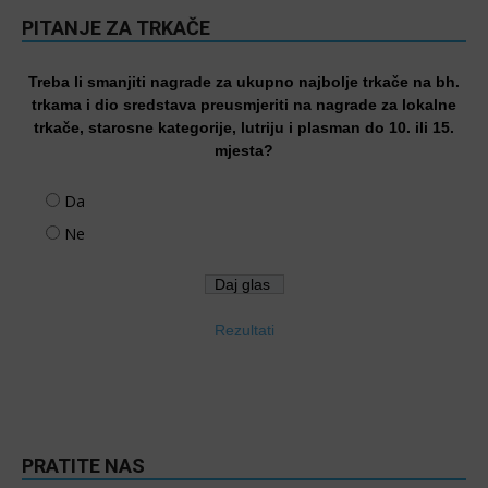
PITANJE ZA TRKAČE
Treba li smanjiti nagrade za ukupno najbolje trkače na bh.
trkama i dio sredstava preusmjeriti na nagrade za lokalne
trkače, starosne kategorije, lutriju i plasman do 10. ili 15.
mjesta?
Da
Ne
Rezultati
PRATITE NAS