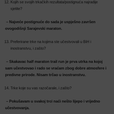
Kojih se svojih trkačkih rezultata/postignuća najradije
sjetite?
– Najveće postignuće do sada je uspješno završen
ovogodišnji Sarajevski maraton.
Preferirane trke na kojima ste učestvovali u BiH i
inostranstvu, i zašto?
– Skakavac half maraton trail run je prva utrka na kojoj
sam učestvovao i rado se vraćam zbog dobre atmosfere i
predivne prirode. Nisam trčao u inostranstvu.
Trke koje su vas razočarale, i zašto?
– Pokušavam u svakoj trci naći nešto lijepo i vrijedno
učestvovanja.