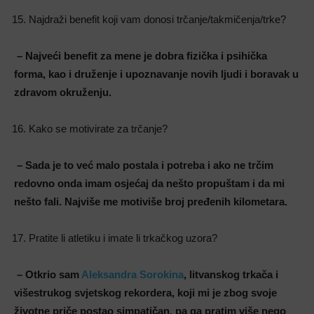
Najdraži benefit koji vam donosi trčanje/takmičenja/trke?
– Najveći benefit za mene je dobra fizička i psihička
forma, kao i druženje i upoznavanje novih ljudi i boravak u
zdravom okruženju.
Kako se motivirate za trčanje?
– Sada je to već malo postala i potreba i ako ne trčim
redovno onda imam osjećaj da nešto propuštam i da mi
nešto fali. Najviše me motiviše broj pređenih kilometara.
Pratite li atletiku i imate li trkačkog uzora?
– Otkrio sam
Aleksandra Sorokina
, litvanskog trkača i
višestrukog svjetskog rekordera, koji mi je zbog svoje
životne priče postao simpatičan, pa ga pratim više nego