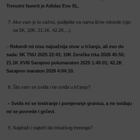
Trenutni favorit je Adidas Evo SL.
Ako vam je to važno, podijelite sa nama lične rekorde (npr.
na 5K, 10K, 21.1K, 42.2K…).
–
Rekordi mi nisu najvažnija stvar u trčanju, ali evo do
sada:
5K TNU 2025 22:43;
10K Zenička trka 2026 45:55;
21.1K XVIII Sarajevo polumaraton 2025 1:45:01;
42.2K
Sarajevo maraton 2026 4:04:10.
Šta vam se sviđa i ne sviđa u trčanju?
– Sviđa mi se testiranje i pomjeranje granica, a ne sviđaju
mi se povrede i grčevi.
Najdraži i najteži dio trkačkog treninga?