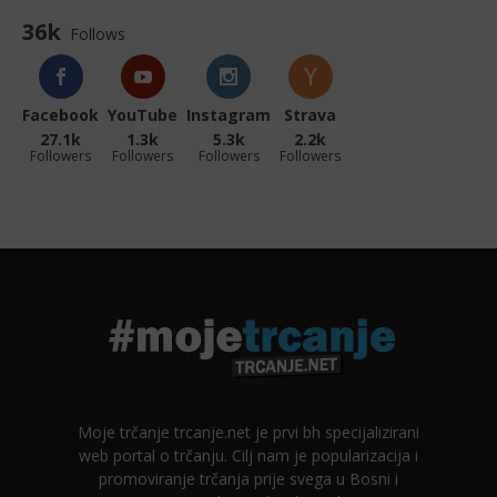
36k
Follows
Facebook
YouTube
Instagram
Strava
27.1k
1.3k
5.3k
2.2k
Followers
Followers
Followers
Followers
Moje trčanje trcanje.net je prvi bh specijalizirani
web portal o trčanju. Cilj nam je popularizacija i
promoviranje trčanja prije svega u Bosni i