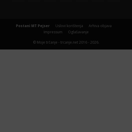
Postani MT Pejser
Uslovi korištenja
Arhiva objava
Impressum
Oglašavanje
© Moje trčanje - trcanje.net 2016 - 2026.