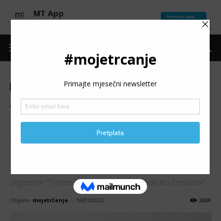
Naslovnica
Trke
Trke
Moje trčanje
Vijesti
4. UNUSUAL MARATHON:
Hastor i Stolić najbrži na
sarajevskih 42.195m
Danas je u organizaciji udruženja "Dečki u plavom" održan
četvrti “BH TELECOM Unusual Marathon Sarajevo” pod
sloganom “Trčimo za čist zrak – My Mission No Emission”.
Objavio
mojetrčanje
-
16/01/2022
2869