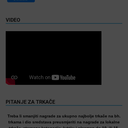
VIDEO
PITANJE ZA TRKAČE
Treba li smanjiti nagrade za ukupno najbolje trkače na bh.
trkama i dio sredstava preusmjeriti na nagrade za lokalne
trkače, starosne kategorije, lutriju i plasman do 10. ili 15.