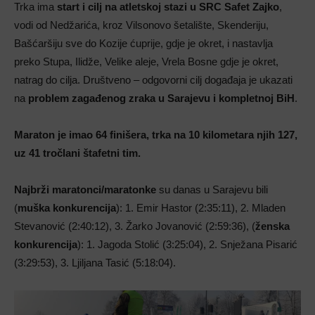
Trka ima
start i cilj na atletskoj stazi u SRC Safet Zajko
,
vodi od Nedžarića, kroz Vilsonovo šetalište, Skenderiju,
Bašćaršiju sve do Kozije ćuprije, gdje je okret, i nastavlja
preko Stupa, Ilidže, Velike aleje, Vrela Bosne gdje je okret,
natrag do cilja. Društveno – odgovorni cilj događaja je ukazati
na
problem zagađenog zraka u Sarajevu i kompletnoj BiH
.
Maraton je imao 64 finišera, trka na 10 kilometara njih 127,
uz 41 tročlani štafetni tim.
Najbrži maratonci/maratonke
su danas u Sarajevu bili
(
muška konkurencija
): 1. Emir Hastor (2:35:11), 2. Mladen
Stevanović (2:40:12), 3. Žarko Jovanović (2:59:36), (
ženska
konkurencija
): 1. Jagoda Stolić (3:25:04), 2. Snježana Pisarić
(3:29:53), 3. Ljiljana Tasić (5:18:04).