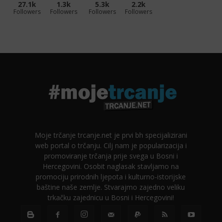
27.1k
1.3k
5.3k
2.2k
Followers
Followers
Followers
Followers
Moje trčanje trcanje.net je prvi bh specijalizirani
web portal o trčanju. Cilj nam je popularizacija i
promoviranje trčanja prije svega u Bosni i
Hercegovini. Osobit naglasak stavljamo na
promociju prirodnih ljepota i kulturno-istorijske
baštine naše zemlje. Stvarajmo zajedno veliku
trkačku zajednicu u Bosni i Hercegovini!