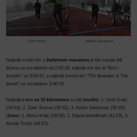
Emir Hastor
Mladen Stevanović
Najbolji muški tim u
štafetnom maratonu
je bio sastav AK
Bosna sa rezultatom od 2:42:39, najbolji mix tim je “Brzi i
žestoki” sa 3:04:41, a najbolji ženski tim “TiTo Beauties & The
Beast” sa rezultatom 3:46:39.
Najbolji
u trci na 10 kilometara
su bili (
muški
): 1. Uroš Gutić
(34:14), 2. Zaim Šuman (36:31), 3. Kerim Saračević (36:39);
(
žene
): 1. Alma Hrnjić (38:56), 2. Dijana Manđeralo (41:29), 3.
Amela Trožić (44:37).