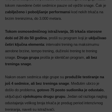
tokom navedene četiri sedmice pauze od vježbi snage. Čak je
zabilježeno i poboljšanje performansi
kod nekih trkača na
brzim treninzima, do 3.000 metara.
Tokom osmosedmičnog istraživanja, 35 trkača starosne
dobi od 20 do 50 godina
, prošli su program koji je
uključivao
četiri ključna elementa
: intervalni trening na maksimumu
aerobne brzine, tempo trening, dužinski trening te trening
snage.
Druga grupa
prošla je identičan program,
ali bez
treninga snage
.
Nakon osam sedmica obje grupe su
produžile testiranje na
još 4 sedmice, ali bez treninga snage
. Međutim ubrzo je
došlo do problema,
gotovo 75 posto sudionika je odustalo
,
uključujući
cjelokupnu drugu grupu
. Jedan od razloga naglog
odustajanja velikog broja trkača je predug period intenzivnog
treniranja, naveli su istraživači.