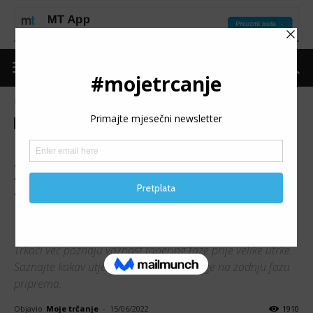
Naslovnica
Put do forme
Trening
Put do forme
Trening
NIJE U MIŠIĆIMA SVE:
Zašto je dobro smanjiti
trening snage u zadnjoj fazi
priprema
Trkači već poznaju važnost tapering faze prije velike utrke.
Saznajte kakav utjecaj imaju vježbe snage na zadnju fazu
priprema.
Objavio
Moje trčanje
-
15/06/2022
1910