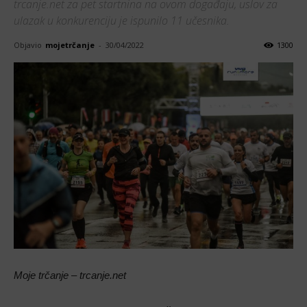
trcanje.net za pet startnina na ovom događaju, uslov za
ulazak u konkurenciju je ispunilo 11 učesnika.
Objavio
mojetrčanje
-
30/04/2022
1300
Moje trčanje – trcanje.net