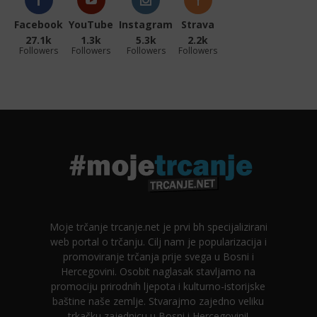
Facebook
YouTube
Instagram
Strava
27.1k
1.3k
5.3k
2.2k
Followers
Followers
Followers
Followers
Moje trčanje trcanje.net je prvi bh specijalizirani
web portal o trčanju. Cilj nam je popularizacija i
promoviranje trčanja prije svega u Bosni i
Hercegovini. Osobit naglasak stavljamo na
promociju prirodnih ljepota i kulturno-istorijske
baštine naše zemlje. Stvarajmo zajedno veliku
trkačku zajednicu u Bosni i Hercegovini!