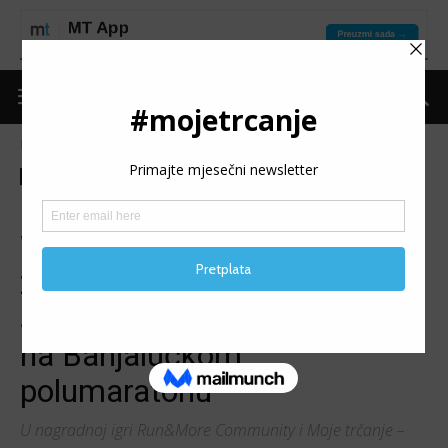
Naslovnica
Nagradna igra
Nagradna igra
“VIVIA RUN&MORE
WEEKEND” (6. – 8. 5.
2022.): Pet startnina
spremno za dobitnike učešća
na Banjalučkom
polumaratonu
U nagradnoj igri Run&More Community i Moje trčanje –