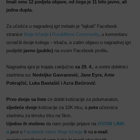
Imali smo 12 podjela objave, od čega je 11 bilo javno, ali
jedna dupla.
Za učešće u nagradnoj igri trebalo je “lajkati” Facebook
stranice
Moje trčanje
i
Run&More Community
, u komentaru
označiti dvoje kolega – trkača, a zatim objavu o nagradnoj igri
podijeliti
javno (public)
na svom Facebook profilu.
Nagradna igra je trajala zaključno
sa 29. 4.
, a sretni dobitnici
startnina su:
Nedeljko Gavranović, Jane Eyre, Ante
Pokrajčić, Luka Bastašić i Azra Bećirović
.
Prvo dvoje sa liste
će dobiti kotizacije za polumaraton,
sljedeće dvoje
kotizacije za 10K trku, a
peta
učesnica
startninu za timsku trku na 5km.
Ujedno ih molimo
da nam poslije prijave na
OVOM LINK-
u
jave u
Facebook inbox Moje trčanje
ili na
e-mail
:
mojetrcanje@gmail.com kako bi mogli obavijestiti