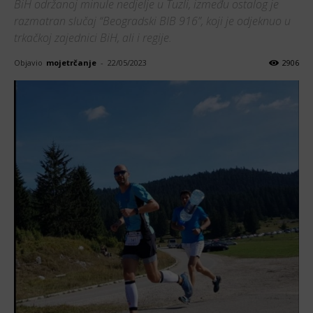
BiH održanoj minule nedjelje u Tuzli, između ostalog je
razmatran slučaj “Beogradski BIB 916”, koji je odjeknuo u
trkačkoj zajednici BiH, ali i regije.
Objavio
mojetrčanje
-
22/05/2023
2906