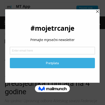
Naslovnica
Moje trčanje
Izdvojeno
Moje trčanje
Izdvojeno
Ostalo
Vijesti
BEOGRADSKI BIB 916:
ASFBiH pozvao udruženje
Dečki u plavom da
suspenduje svog
predsjednika Lončara na 4
godine
Na sjednici Upravnog odbora Atletskog saveza Federacije