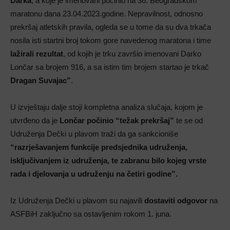
Darka
, a koje je imenovani počinio na 36. Beogradskom
maratonu dana 23.04.2023.godine. Nepravilnost, odnosno
prekršaj atletskih pravila, ogleda se u tome da su dva trkača
nosila isti startni broj tokom gore navedenog maratona i time
lažirali rezultat
, od kojih je trku završio imenovani Darko
Lončar sa brojem 916, a sa istim tim brojem startao je trkač
Dragan Suvajac”
.
U izvještaju dalje stoji kompletna analiza slučaja, kojom je
utvrđeno da je
Lončar počinio “težak prekršaj”
te se od
Udruženja Dečki u plavom traži da ga sankcioniše
“razrješavanjem funkcije predsjednika udruženja,
isključivanjem iz udruženja, te zabranu bilo kojeg vrste
rada i djelovanja u udruženju na četiri godine”.
Iz Udruženja Dečki u plavom su najavili
dostaviti odgovor
na
ASFBiH zaključno sa ostavljenim rokom 1. juna.