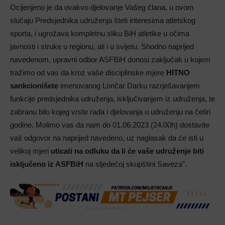
Ocijenjeno je da ovakvo djelovanje Vašeg člana, u ovom
slučaju Predsjednika udruženja šteti interesima atletskog
sporta, i ugrožava kompletnu sliku BiH atletike u očima
javnosti i struke u regionu, ali i u svijetu. Shodno naprijed
navedenom, upravni odbor ASFBiH donosi zaključak u kojem
tražimo od vas da kroz vaše disciplinske mjere
HITNO
sankcionišete
imenovanog Lončar Darku razrješavanjem
funkcije predsjednika udruženja, isključivanjem iz udruženja, te
zabranu bilo kojeg vrste rada i djelovanja u udruženju na četiri
godine. Molimo vas da nam do 01.06.2023 (24.00h) dostavite
vaš odgovor na naprijed navedeno, uz naglasak da će isti u
velikoj mjeri
uticati na odluku da li će vaše udruženje biti
isključeno iz ASFBiH
na sljedećoj skupštini Saveza”.