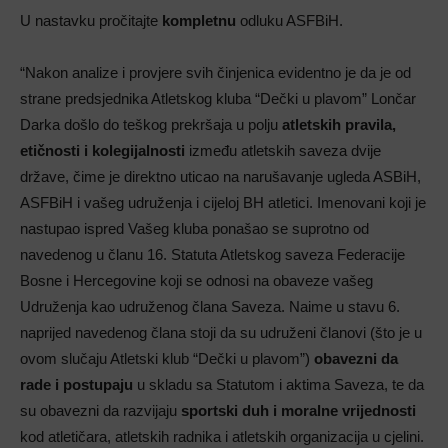
U nastavku pročitajte
kompletnu
odluku ASFBiH.
“Nakon analize i provjere svih činjenica evidentno je da je od
strane predsjednika Atletskog kluba “Dečki u plavom” Lončar
Darka došlo do teškog prekršaja u polju
atletskih pravila,
etičnosti i kolegijalnosti
između atletskih saveza dvije
države, čime je direktno uticao na narušavanje ugleda ASBiH,
ASFBiH i vašeg udruženja i cijeloj BH atletici. Imenovani koji je
nastupao ispred Vašeg kluba ponašao se suprotno od
navedenog u članu 16. Statuta Atletskog saveza Federacije
Bosne i Hercegovine koji se odnosi na obaveze vašeg
Udruženja kao udruženog člana Saveza. Naime u stavu 6.
naprijed navedenog člana stoji da su udruženi članovi (što je u
ovom slučaju Atletski klub “Dečki u plavom”)
obavezni da
rade i postupaju
u skladu sa Statutom i aktima Saveza, te da
su obavezni da razvijaju
sportski duh i moralne vrijednosti
kod atletičara, atletskih radnika i atletskih organizacija u cjelini.