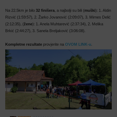
Na 22.5km je bilo
32 finišera
, a najbolji su bili (
muški
): 1. Aldin
Rizvić (1:59:57), 2. Žarko Jovanović (2:09:07), 3. Mirnes Delić
(2:12:35), (
žene
): 1. Anela Muhtarević (2:37:34), 2. Melika
Brkić (2:44:27), 3. Sanela Breljaković (3:06:08).
Kompletne rezultate
provjerite na
OVOM LINK-u
.