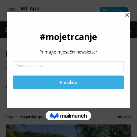
Naslovnica
Moje trčanje
Izdvojeno
Moje trčanje
Izdvojeno
Trke
Vijesti
2. GRAČANICA TRAIL:
Ukupno 151 finišer na dvije
distance
U organizaciji ARK Gračanica je danas održano drugo
izdanje Gračanica Traila.
Objavio
mojetrčanje
-
21/05/2023
1453