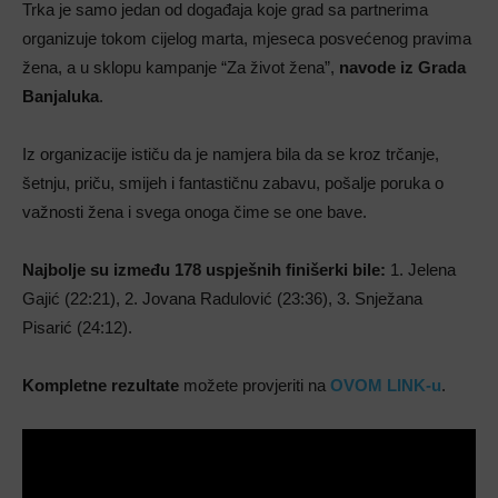
Trka je samo jedan od događaja koje grad sa partnerima
organizuje tokom cijelog marta, mjeseca posvećenog pravima
žena, a u sklopu kampanje “Za život žena”,
navode iz Grada
Banjaluka
.
Iz organizacije ističu da je namjera bila da se kroz trčanje,
šetnju, priču, smijeh i fantastičnu zabavu, pošalje poruka o
važnosti žena i svega onoga čime se one bave.
Najbolje su između 178 uspješnih finišerki bile:
1. Jelena
Gajić (22:21), 2. Jovana Radulović (23:36), 3. Snježana
Pisarić (24:12).
Kompletne rezultate
možete provjeriti na
OVOM LINK-u
.