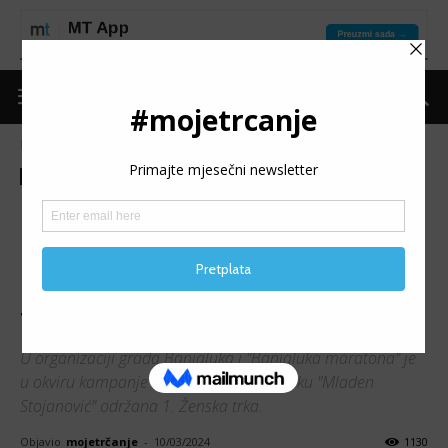
Naslovnica
Moje trčanje
Izdvojeno
Moje trčanje
Izdvojeno
Trke
Vijesti
1. ŽENSKA TRKA
BANJALUKA: U sklopu
kampanje “Za život žena”
trčalo 178 učesnica
U organizaciji grada Banjaluka i "Banjaluka maratona" je
u okviru kampanje "Za život žena", u parku "Mladen
Stojanović" održana 1. Ženska trka.
Objavio
mojetrčanje
-
10/03/2024
1130