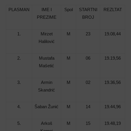
PLASMAN
IME I
Spol
STARTNI
REZLTAT
PREZIME
BROJ
1.
Mirzet
M
23
19.08,44
Halilović
2.
Mustafa
M
06
19.19,56
Mašetić
3.
Armin
M
02
19.36,56
Skandrić
4.
Šaban Žunić
M
14
19.44,96
5.
Arkoš
M
15
19.48,19
Kornej