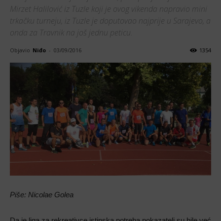
Mirzet Halilović iz Tuzle koji je ovog vikenda napravio mini
trkačku turneju, iz Tuzle je doputovao najprije u Sarajevo, a
onda za Travnik na još jednu peticu.
Objavio
Niđo
-
03/09/2016
1354
Piše: Nicolae Golea
Da je liga za rekreativce istinska potreba pokazatelj su bile već