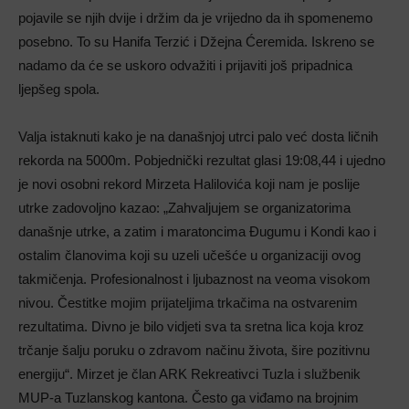
pojavile se njih dvije i držim da je vrijedno da ih spomenemo
posebno. To su Hanifa Terzić i Džejna Ćeremida. Iskreno se
nadamo da će se uskoro odvažiti i prijaviti još pripadnica
ljepšeg spola.
Valja istaknuti kako je na današnjoj utrci palo već dosta ličnih
rekorda na 5000m. Pobjednički rezultat glasi 19:08,44 i ujedno
je novi osobni rekord Mirzeta Halilovića koji nam je poslije
utrke zadovoljno kazao: „Zahvaljujem se organizatorima
današnje utrke, a zatim i maratoncima Đugumu i Kondi kao i
ostalim članovima koji su uzeli učešće u organizaciji ovog
takmičenja. Profesionalnost i ljubaznost na veoma visokom
nivou. Čestitke mojim prijateljima trkačima na ostvarenim
rezultatima. Divno je bilo vidjeti sva ta sretna lica koja kroz
trčanje šalju poruku o zdravom načinu života, šire pozitivnu
energiju“. Mirzet je član ARK Rekreativci Tuzla i službenik
MUP-a Tuzlanskog kantona. Često ga viđamo na brojnim