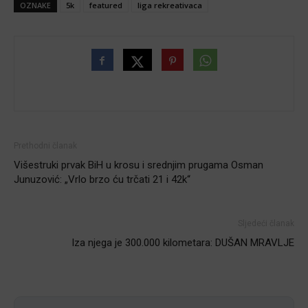
OZNAKE
5k
featured
liga rekreativaca
Prethodni članak
Višestruki prvak BiH u krosu i srednjim prugama Osman
Junuzović: „Vrlo brzo ću trčati 21 i 42k“
Sljedeći članak
Iza njega je 300.000 kilometara: DUŠAN MRAVLJE