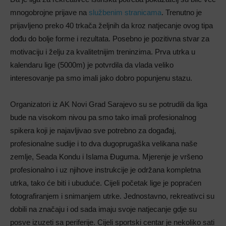
mnogobrojne prijave na
službenim stranicama
. Trenutno je
prijavljeno preko 40 trkača željnih da kroz natjecanje ovog tipa
dođu do bolje forme i rezultata. Posebno je pozitivna stvar za
motivaciju i želju za kvalitetnijim treninzima. Prva utrka u
kalendaru lige (5000m) je potvrdila da vlada veliko
interesovanje pa smo imali jako dobro popunjenu stazu.
Organizatori iz AK Novi Grad Sarajevo su se potrudili da liga
bude na visokom nivou pa smo tako imali profesionalnog
spikera koji je najavljivao sve potrebno za događaj,
profesionalne sudije i to dva dugoprugaška velikana naše
zemlje, Seada Kondu i Islama Đuguma. Mjerenje je vršeno
profesionalno i uz njihove instrukcije je održana kompletna
utrka, tako će biti i ubuduće. Cijeli početak lige je popraćen
fotografiranjem i snimanjem utrke. Jednostavno, rekreativci su
dobili na značaju i od sada imaju svoje natjecanje gdje su
posve izuzeti sa periferije. Cijeli sportski centar je nekoliko sati