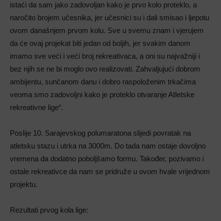
istaći da sam jako zadovoljan kako je prvo kolo proteklo, a
naročito brojem učesnika, jer učesnici su i dali smisao i ljepotu
ovom današnjem prvom kolu. Sve u svemu znam i vjerujem
da će ovaj projekat biti jedan od boljih, jer svakim danom
imamo sve veći i veći broj rekreativaca, a oni su najvažniji i
bez njih se ne bi moglo ovo realizovati. Zahvaljujući dobrom
ambijentu, sunčanom danu i dobro raspoloženim trkačima
veoma smo zadovoljni kako je proteklo otvaranje Atletske
rekreativne lige“.
Poslije 10. Sarajevskog polumaratona slijedi povratak na
atletsku stazu i utrka na 3000m. Do tada nam ostaje dovoljno
vremena da dodatno poboljšamo formu. Također, pozivamo i
ostale rekreativce da nam se pridruže u ovom hvale vrijednom
projektu.
Rezultati prvog kola lige: