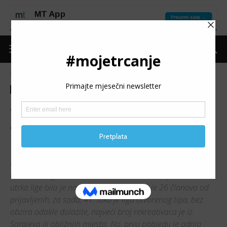
Naslovnica
Trke
Izvještaji
Trke
Izvještaji
Startala rekreativna liga u
Sarajevu – pobjedu na
5000m odnio Tuzlak
Na SRC Safet Zajko Halilovići ove subote je startala dugo
očekivana liga za rekreativce. Prva od sveukupno dvanaest
utrka lige bila je na 5000m, a istrčalo ju je 26 članova od
prijavljenih, za sada, 41. Iako je liga otvorenog tipa, bez
obzira odakle dolazite, najveći broj rekreativaca je iz
Sarajeva ili obližnjih mjesta. No, prvu pobjedu je odnio