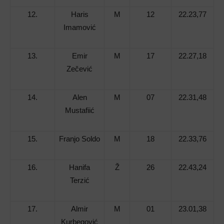
12.
Haris
M
12
22.23,77
Imamović
13.
Emir
M
17
22.27,18
Zečević
14.
Alen
M
07
22.31,48
Mustafiić
15.
Franjo Soldo
M
18
22.33,76
16.
Hanifa
Ž
26
22.43,24
Terzić
17.
Almir
M
01
23.01,38
Kurbegović