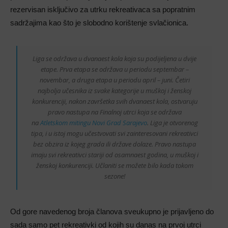
rezervisan isključivo za utrku rekreativaca sa popratnim
sadržajima kao što je slobodno korištenje svlačionica.
Liga se održava u dvanaest kola koja su podijeljena u dvije
etape. Prva etapa se održava u periodu septembar –
novembar, a druga etapa u periodu april – juni. Četiri
najbolja učesnika iz svake kategorije u muškoj i ženskoj
konkurenciji, nakon završetka svih dvanaest kola, ostvaruju
pravo nastupa na Finalnoj utrci koja se održava
na
Atletskom mitingu Novi Grad Sarajevo
. Liga je otvorenog
tipa, i u istoj mogu učestvovati svi zainteresovani rekreativci
bez obzira iz kojeg grada ili države dolaze. Pravo nastupa
imaju svi rekreativci stariji od osamnaest godina, u muškoj i
ženskoj konkurenciji. Učlaniti se možete bilo kada tokom
sezone!
Od gore navedenog broja članova sveukupno je prijavljeno do
sada samo pet rekreativki od kojih su danas na prvoj utrci