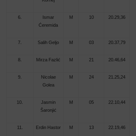
6.
Ismar
M
10
20.29,36
Ćeremida
7.
Salih Geljo
M
03
20.37,79
8.
Mirza Fazlić
M
21
20.46,64
9.
Nicolae
M
24
21.25,24
Golea
10.
Jasmin
M
05
22.10,44
Šaronjić
11.
Erdin Hastor
M
13
22.19,46