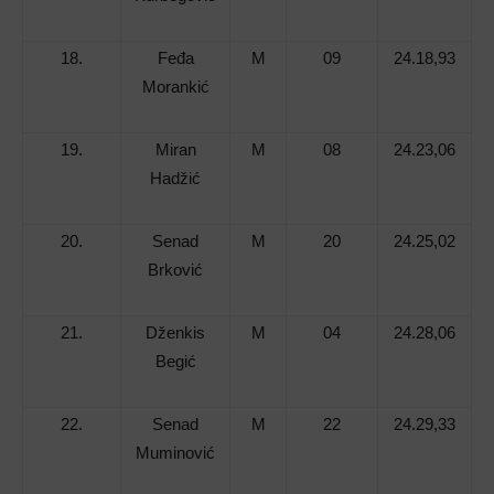
18.
Feđa
M
09
24.18,93
Morankić
19.
Miran
M
08
24.23,06
Hadžić
20.
Senad
M
20
24.25,02
Brković
21.
Dženkis
M
04
24.28,06
Begić
22.
Senad
M
22
24.29,33
Muminović