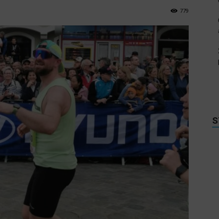
779
S