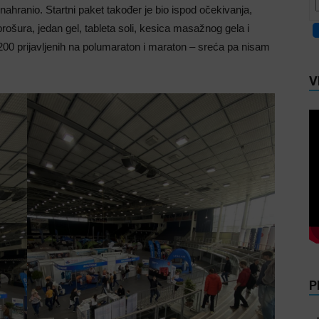
 nahranio. Startni paket također je bio ispod očekivanja,
brošura, jedan gel, tableta soli, kesica masažnog gela i
200 prijavljenih na polumaraton i maraton – sreća pa nisam
V
P