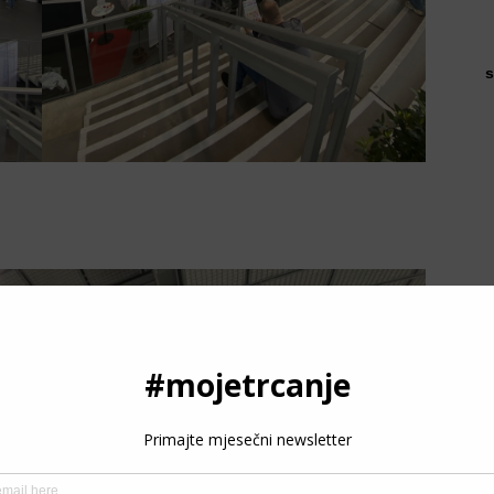
s
P
3