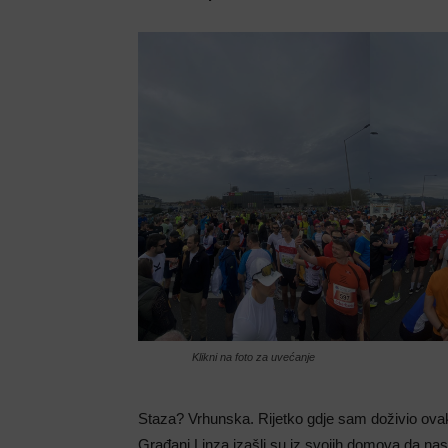
Klikni na foto za uvećanje
Staza? Vrhunska. Rijetko gdje sam doživio ov
Građani Linza izašli su iz svojih domova da nas b