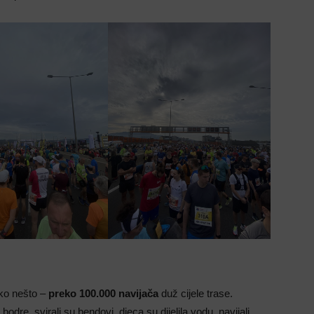
ako nešto –
preko 100.000 navijača
duž cijele trase.
odre, svirali su bendovi, djeca su dijelila vodu, navijali,