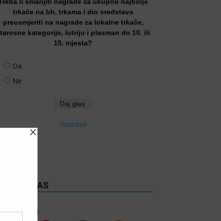
Treba li smanjiti nagrade za ukupno najbolje
trkače na bh. trkama i dio sredstava
preusmjeriti na nagrade za lokalne trkače,
tarosne kategorije, lutriju i plasman do 10. ili
15. mjesta?
Da
Ne
Rezultati
RATITE NAS
6k
Follows