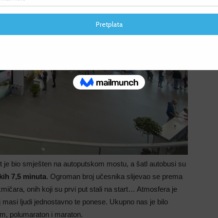
F
F
art je bio smješten na autoputskom mostu, a šatl autobusi su
kih 7,5 minuta
. Ogroman broj učesnika slijevao se prema
akmičara, onih koji su prvi put stali na start… Atmosfera je
oj masi ljudi jednostavno te ponese. Ukupno nas je bilo
, polumaraton i maraton.