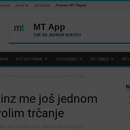
šavanje
Javite se
Udruženje
Postani MT Pejser
NDAR
PUT DO FORME
FOTO/VIDEO
MT TABELE
MT 
Ć: Linz me još jednom podsjetio zašto volim trčanje
N
inz me još jednom
volim trčanje
vaj put odlučio sam stvari uzeti drugačije.