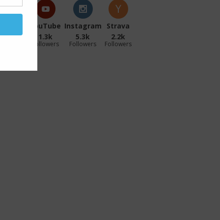
acebook
YouTube
Instagram
Strava
27.1k
1.3k
5.3k
2.2k
ollowers
Followers
Followers
Followers