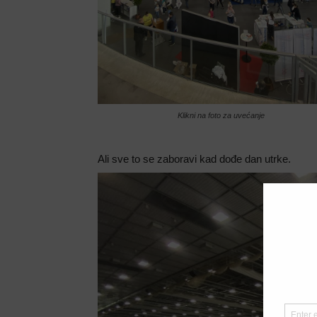
Klikni na foto za uvećanje
Ali sve to se zaboravi kad dođe dan utrke.