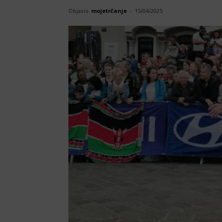
Objavio
mojetrčanje
-
15/04/2025