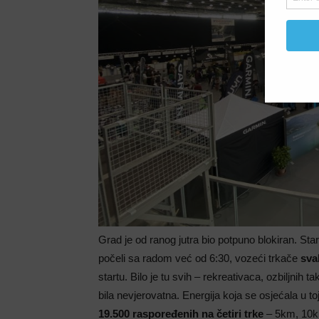
Grad je od ranog jutra bio potpuno blokiran. St
počeli sa radom već od 6:30, vozeći trkače
sva
startu. Bilo je tu svih – rekreativaca, ozbiljnih t
bila nevjerovatna. Energija koja se osjećala u t
19.500 raspoređenih na četiri trke
– 5km, 10km