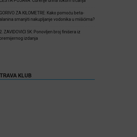
ČESTA POJAVA: Curenje urina tokom trčanja
GORIVO ZA KILOMETRE: Kako pomoću beta-
alanina smanjiti nakupljanje vodonika u mišićima?
2. ZAVIDOVIĆI 5K: Ponovljen broj finišera iz
premijernog izdanja
TRAVA KLUB