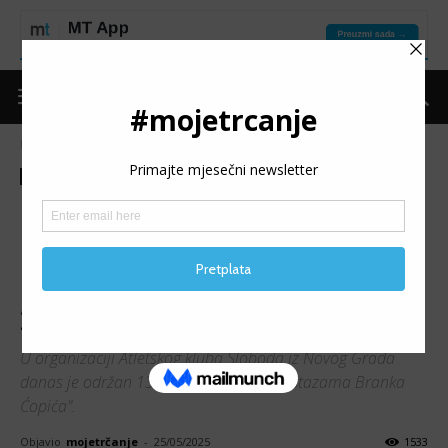
Naslovnica
Moje trčanje
Izdvojeno
Moje trčanje
Izdvojeno
Trke
Vijesti
13. MARATON STAZAMA
BRANKA ĆOPIĆA: Najstariji
maraton u BiH ove godine sa
25 finišera
U organizaciji Atletskog kluba Sloboda iz Novog Grada
danas je održan 13. po redu maraton "Stazama Branka
Ćopića".
Objavio
mojetrčanje
-
25/05/2025
1533