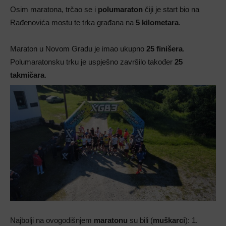
Osim maratona, trčao se i
polumaraton
čiji je start bio na
Rađenovića mostu te trka građana na
5 kilometara
.
Maraton u Novom Gradu je imao
ukupno
25 finišera
.
Polumaratonsku trku je uspješno završilo također
25
takmičara
.
Najbolji na ovogodišnjem
maratonu
su bili (
muškarci
): 1.