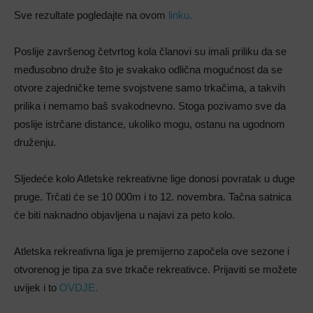
Sve rezultate pogledajte na ovom
linku.
Poslije završenog četvrtog kola članovi su imali priliku da se
međusobno druže što je svakako odlična mogućnost da se
otvore zajedničke teme svojstvene samo trkačima, a takvih
prilika i nemamo baš svakodnevno. Stoga pozivamo sve da
poslije istrčane distance, ukoliko mogu, ostanu na ugodnom
druženju.
Sljedeće kolo Atletske rekreativne lige donosi povratak u duge
pruge. Trčati će se 10 000m i to 12. novembra. Tačna satnica
će biti naknadno objavljena u najavi za peto kolo.
Atletska rekreativna liga je premijerno započela ove sezone i
otvorenog je tipa za sve trkače rekreativce. Prijaviti se možete
uvijek i to
OVDJE.