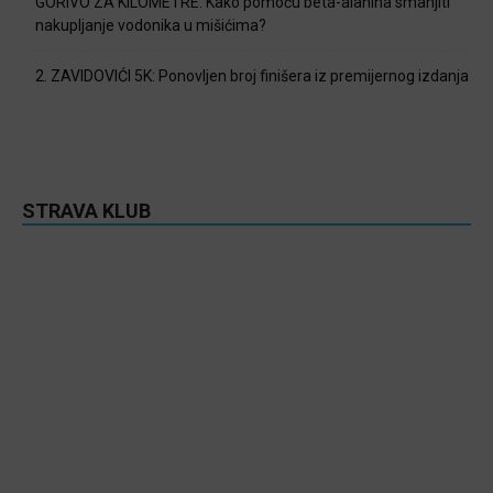
GORIVO ZA KILOMETRE: Kako pomoću beta-alanina smanjiti
nakupljanje vodonika u mišićima?
2. ZAVIDOVIĆI 5K: Ponovljen broj finišera iz premijernog izdanja
STRAVA KLUB