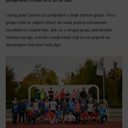
pomjerena i trčalo se u 10:30 sati.
I ovog puta članovi su podijeljeni u dvije startne grupe. Prvu
grupu činili su najbrži trkači do sada prema ostvarenim
rezultatima u tabeli lige, dok su u drugoj grupi, petnaestak
minuta kasnije, krenuli i ostali trkači koji su se pojavili na
današnjem četvrtom kolu lige.