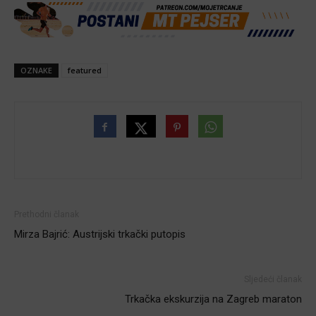
OZNAKE
featured
Prethodni članak
Mirza Bajrić: Austrijski trkački putopis
Sljedeći članak
Trkačka ekskurzija na Zagreb maraton