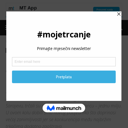
Naslovnica
Trke
Izvještaji
Trke
Izvještaji
Rekreativci trčali „milju“:
četvrto kolo lige donijelo
novog pobjednika
U nešto toplijim uvjetima nego što smo navikli zadnjih
dana članovi Atletske rekreativne lige, koja se održava u
Sarajevu, trčali su do sada najkraću distancu – jednu milju.
U ovom kolu dobili smo novog pobjednika što doprinosi
većoj zanimljivosti jer se konkurencija među najbržim
trkačima dodatno zaoštrava.