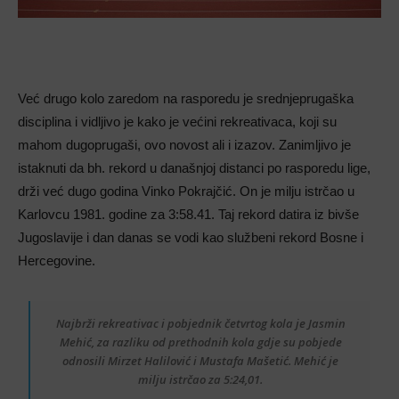
Već drugo kolo zaredom na rasporedu je srednjeprugaška
disciplina i vidljivo je kako je većini rekreativaca, koji su
mahom dugoprugaši, ovo novost ali i izazov. Zanimljivo je
istaknuti da bh. rekord u današnjoj distanci po rasporedu lige,
drži već dugo godina Vinko Pokrajčić. On je milju istrčao u
Karlovcu 1981. godine za 3:58.41. Taj rekord datira iz bivše
Jugoslavije i dan danas se vodi kao službeni rekord Bosne i
Hercegovine.
Najbrži rekreativac i pobjednik četvrtog kola je Jasmin
Mehić, za razliku od prethodnih kola gdje su pobjede
odnosili Mirzet Halilović i Mustafa Mašetić. Mehić je
milju istrčao za 5:24,01.