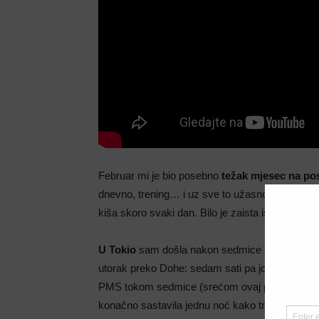
Februar mi je bio posebno
težak mjesec na po
dnevno, trening… i uz sve to užasno vrijeme u U
kiša skoro svaki dan. Bilo je zaista iscrpljujuće.
U Tokio
sam došla nakon sedmice od 92 kilometr
utorak preko Dohe: sedam sati pa još devet i po
PMS tokom sedmice (srećom ovaj put ne na dan 
konačno sastavila jednu noć kako treba, prateći