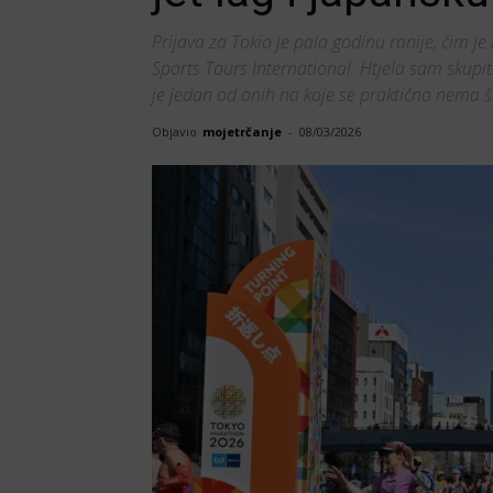
Prijava za Tokio je pala godinu ranije, čim je
Sports Tours International. Htjela sam skupit
je jedan od onih na koje se praktično nema š
Objavio
mojetrčanje
-
08/03/2026