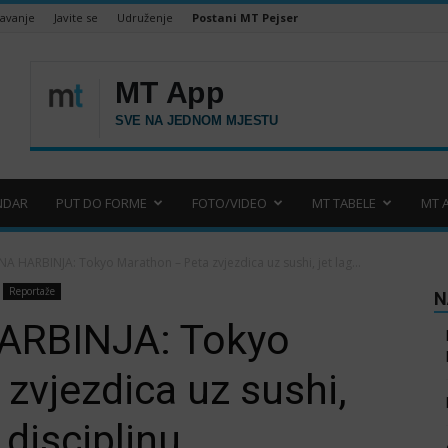
šavanje
Javite se
Udruženje
Postani MT Pejser
NDAR
PUT DO FORME
FOTO/VIDEO
MT TABELE
MT 
NA HARBINJA: Tokyo Marathon – Peta zvjezdica uz sushi, jet lag...
Reportaže
N
HARBINJA: Tokyo
zvjezdica uz sushi,
 disciplinu