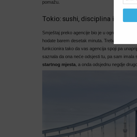
pomažu.
Tokio: sushi, disciplina i grad 
Smještaj preko agencije bio je u ogromnom
New
hodate barem desetak minuta. Trebalo je da dij
funkcionira tako da vas agencija spoji pa unap
saznala da ona neće odsjesti tu, pa sam imala 
startnog mjesta
, a onda odsjednu negdje drug