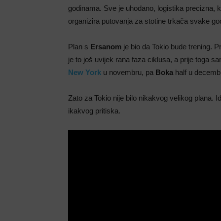
godinama. Sve je uhodano, logistika precizna,
organizira putovanja za stotine trkača svake go
Plan s
Ersanom
je bio da Tokio bude trening. 
je to još uvijek rana faza ciklusa, a prije toga
New York
u novembru, pa
Boka
half u decembr
Zato za Tokio nije bilo nikakvog velikog plana. I
ikakvog pritiska.