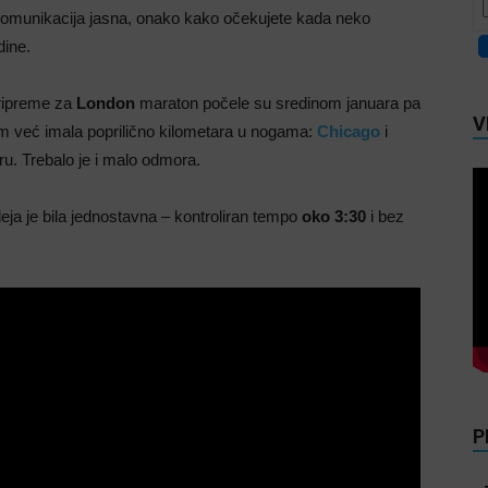
 komunikacija jasna, onako kako očekujete kada neko
dine.
Pripreme za
London
maraton počele su sredinom januara pa
V
 sam već imala poprilično kilometara u nogama:
Chicago
i
u. Trebalo je i malo odmora.
deja je bila jednostavna – kontroliran tempo
oko 3:30
i bez
P