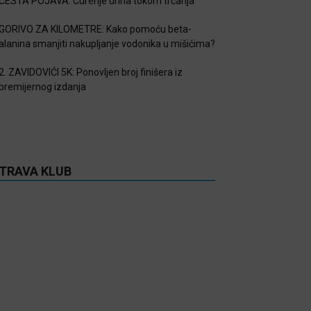
ČESTA POJAVA: Curenje urina tokom trčanja
GORIVO ZA KILOMETRE: Kako pomoću beta-
alanina smanjiti nakupljanje vodonika u mišićima?
2. ZAVIDOVIĆI 5K: Ponovljen broj finišera iz
premijernog izdanja
TRAVA KLUB