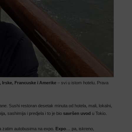
, Irske, Francuske i Amerike
– svi u istom hotelu. Prava
e. Sushi restoran desetak minuta od hotela, mali, lokalni,
, sashimija i predjela i to je bio
savršen uvod
u Tokio.
, a zatim autobusima na expo.
Expo
… pa, iskreno,