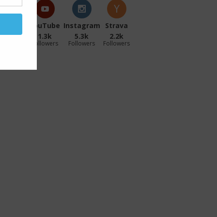
acebook
YouTube
Instagram
Strava
27.1k
1.3k
5.3k
2.2k
ollowers
Followers
Followers
Followers