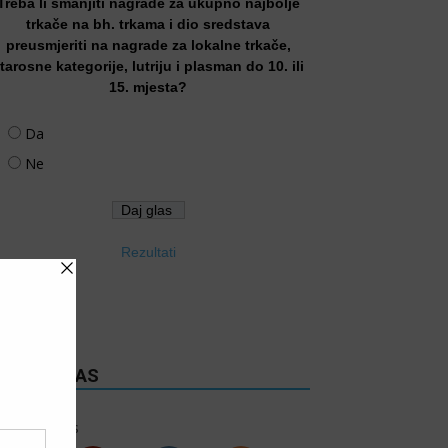
Treba li smanjiti nagrade za ukupno najbolje
trkače na bh. trkama i dio sredstava
preusmjeriti na nagrade za lokalne trkače,
tarosne kategorije, lutriju i plasman do 10. ili
15. mjesta?
Da
Ne
Rezultati
RATITE NAS
6k
Follows