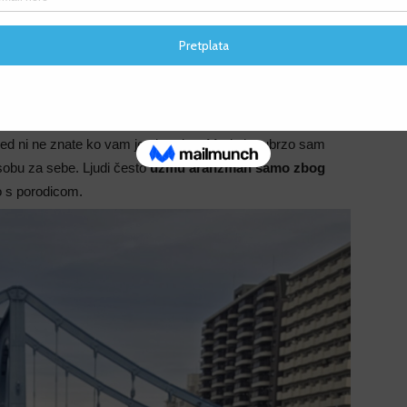
F
bez kanti za smeće
F
 Otani hotelu
, koji je toliko velik da gdje god krenete
elim sobu s još jednom ženom da malo uštedim, a to
rijed ni ne znate ko vam je cimerica. Međutim ubrzo sam
sobu za sebe. Ljudi često
uzmu aranžman samo zbog
o s porodicom.