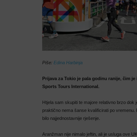
Piše:
Edina Harbinja
Prijava za Tokio je pala godinu ranije, čim j
Sports Tours International.
Htjela sam skupiti te majore relativno brzo dok j
praktično nema šanse kvalificirati po vremenu. Po
bilo najjednostavnije rješenje.
Aranžman nije nimalo jeftin, ali je usluga ove U