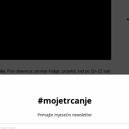
s
slu
. Pun obaveza: pisanje knjige, projekti, rad po 10–12 sati
K. Februar je ionako obično najgori mjesec, hladno, vjetar,
a, bez tapera. Tempo trening je bio sedmicu prije, a let u
P
l do Tokija. Vremenska razlika +9 sati,
jet lag brutalan
,
trke). Spavanje je bilo katastrofa sve do petka kada sam
3
 Garminove savjete za jet lag. Moram priznati, stvarno