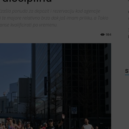
 izašla ponuda za depozit i rezervaciju kod agencije
i te majore relativno brzo dok još imam priliku, a Tokio
anse kvalificirati po vremenu.
984
S