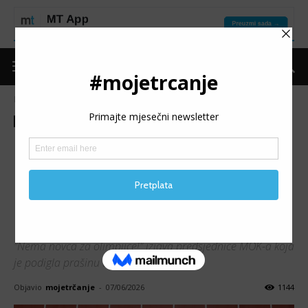
Naslovnica
Moje trčanje
Izdvojeno
Moje trčanje
Izdvojeno
Ostalo
Teme
MEĐUNARODNI
OLIMPIJSKI KOMITET –
IOC: Put jednog sportaša do
Olimpijade
"Nema novca za olimpijce!" izjava predsjednice MOK-a koja
je podigla prašinu u svijetu sporta
Objavio
mojetrčanje
-
07/06/2026
1144