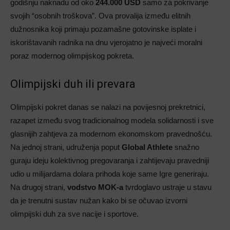
godišnju naknadu od oko
244.000 USD
samo za pokrivanje
svojih “osobnih troškova”. Ova provalija između elitnih
dužnosnika koji primaju pozamašne gotovinske isplate i
iskorištavanih radnika na dnu vjerojatno je najveći moralni
poraz modernog olimpijskog pokreta.
Olimpijski duh ili prevara
Olimpijski pokret danas se nalazi na povijesnoj prekretnici,
razapet između svog tradicionalnog modela solidarnosti i sve
glasnijih zahtjeva za modernom ekonomskom pravednošću.
Na jednoj strani, udruženja poput
Global Athlete
snažno
guraju ideju kolektivnog pregovaranja i zahtijevaju pravedniji
udio u milijardama dolara prihoda koje same Igre generiraju.
Na drugoj strani,
vodstvo MOK-a
tvrdoglavo ustraje u stavu
da je trenutni sustav nužan kako bi se očuvao izvorni
olimpijski duh za sve nacije i sportove.