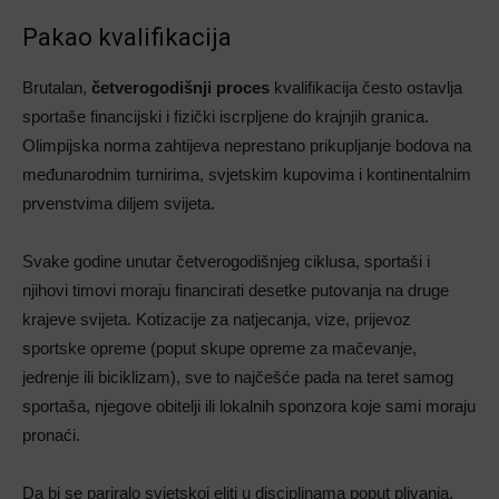
Pakao kvalifikacija
Brutalan,
četverogodišnji proces
kvalifikacija često ostavlja
sportaše financijski i fizički iscrpljene do krajnjih granica.
Olimpijska norma zahtijeva neprestano prikupljanje bodova na
međunarodnim turnirima, svjetskim kupovima i kontinentalnim
prvenstvima diljem svijeta.
Svake godine unutar četverogodišnjeg ciklusa, sportaši i
njihovi timovi moraju financirati desetke putovanja na druge
krajeve svijeta. Kotizacije za natjecanja, vize, prijevoz
sportske opreme (poput skupe opreme za mačevanje,
jedrenje ili biciklizam), sve to najčešće pada na teret samog
sportaša, njegove obitelji ili lokalnih sponzora koje sami moraju
pronaći.
Da bi se pariralo svjetskoj eliti u disciplinama poput plivanja,