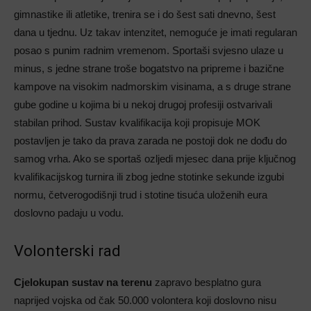
gimnastike ili atletike, trenira se i do šest sati dnevno, šest
dana u tjednu. Uz takav intenzitet, nemoguće je imati regularan
posao s punim radnim vremenom. Sportaši svjesno ulaze u
minus, s jedne strane troše bogatstvo na pripreme i bazične
kampove na visokim nadmorskim visinama, a s druge strane
gube godine u kojima bi u nekoj drugoj profesiji ostvarivali
stabilan prihod. Sustav kvalifikacija koji propisuje MOK
postavljen je tako da prava zarada ne postoji dok ne dođu do
samog vrha. Ako se sportaš ozljedi mjesec dana prije ključnog
kvalifikacijskog turnira ili zbog jedne stotinke sekunde izgubi
normu, četverogodišnji trud i stotine tisuća uloženih eura
doslovno padaju u vodu.
Volonterski rad
Cjelokupan sustav na terenu
zapravo besplatno gura
naprijed vojska od čak 50.000 volontera koji doslovno nisu