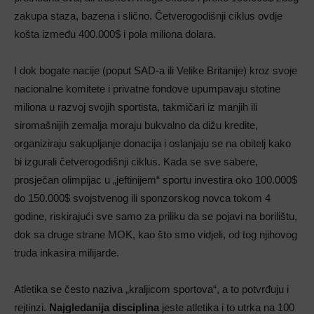
zakupa staza, bazena i slično. Četverogodišnji ciklus ovdje
košta između 400.000$ i pola miliona dolara.
I dok bogate nacije (poput SAD-a ili Velike Britanije) kroz svoje
nacionalne komitete i privatne fondove upumpavaju stotine
miliona u razvoj svojih sportista, takmičari iz manjih ili
siromašnijih zemalja moraju bukvalno da dižu kredite,
organiziraju sakupljanje donacija i oslanjaju se na obitelj kako
bi izgurali četverogodišnji ciklus. Kada se sve sabere,
prosječan olimpijac u „jeftinijem“ sportu investira oko 100.000$
do 150.000$ svojstvenog ili sponzorskog novca tokom 4
godine, riskirajući sve samo za priliku da se pojavi na borilištu,
dok sa druge strane MOK, kao što smo vidjeli, od tog njihovog
truda inkasira milijarde.
Atletika se često naziva „kraljicom sportova“, a to potvrđuju i
rejtinzi.
Najgledanija
disciplina
jeste atletika i to utrka na 100