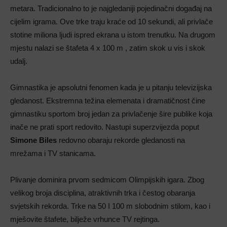
metara. Tradicionalno to je najgledaniji pojedinačni događaj na
cijelim igrama. Ove trke traju kraće od 10 sekundi, ali privlače
stotine miliona ljudi ispred ekrana u istom trenutku. Na drugom
mjestu nalazi se štafeta 4 x 100 m , zatim skok u vis i skok
udalj.
Gimnastika je apsolutni fenomen kada je u pitanju televizijska
gledanost. Ekstremna težina elemenata i dramatičnost čine
gimnastiku sportom broj jedan za privlačenje šire publike koja
inače ne prati sport redovito. Nastupi superzvijezda poput
Simone Biles
redovno obaraju rekorde gledanosti na
mrežama i TV stanicama.
Plivanje dominira prvom sedmicom Olimpijskih igara. Zbog
velikog broja disciplina, atraktivnih trka i čestog obaranja
svjetskih rekorda. Trke na 50 I 100 m slobodnim stilom, kao i
mješovite štafete, bilježe vrhunce TV rejtinga.