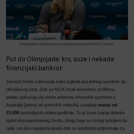
Predsjednica Međunarodnog olimpijskog komiteta Kirsty Coventry
Put do Olimpijade: krv, suze i nekada
financijski bankrot
Javnost često zaboravlja kako izgleda put jednog sportiste do
olimpijskog sela. Dok se MOK hvali rekordnim profitima,
podaci pokazuju da skoro polovina vrhunskih sportista u
Australiji (jednoj od sportskih velesila) zarađuje
manje od
23.000
australijskih dolara godišnje. To je iznos koji je duboko
ispod dostojanstvenog života, zbog čega su mnogi prisiljeni da
rade i po dva regularna posla dok se istodobno pripremaju za