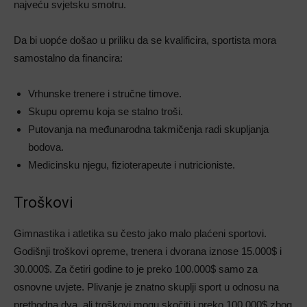
najveću svjetsku smotru.
Da bi uopće došao u priliku da se kvalificira, sportista mora
samostalno da financira:
Vrhunske trenere i stručne timove.
Skupu opremu koja se stalno troši.
Putovanja na međunarodna takmičenja radi skupljanja
bodova.
Medicinsku njegu, fizioterapeute i nutricioniste.
Troškovi
Gimnastika i atletika su često jako malo plaćeni sportovi.
Godišnji troškovi opreme, trenera i dvorana iznose 15.000$ i
30.000$. Za četiri godine to je preko 100.000$ samo za
osnovne uvjete. Plivanje je znatno skuplji sport u odnosu na
prethodna dva, ali troškovi mogu skočiti i preko 100.000$ zbog