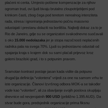
plaćeni ni centa. Umjesto poštene kompenzacije za njihov
ogroman trud, ovi ljudi bivaju brutalno zloupotrijebljeni pod
krinkom časti, zbog čega pod teretom nerealnog intenziteta
rada, stresa i ignoriranja jednostavno počnu masovno
odustajati i prestanu dolaziti na borilišta. Najbolji dokaz za to je
Rio de Janeiro, gdje su se organizatori svakodnevno suočavali
s oko
15.000 nedolazaka
jer je stopa nazočnosti neplaćenih
radnika pala na svega 70%. Ljudi su jednostavno odustali od
spajanja kraja s krajem dok su sami plaćali prijevoz kroz
golemi brazilski grad, i to s potpunim pravom.
Sramotan kontrast postaje jasan kada vidite da potpuno
drugačija definicija “volontera” vrijedi za one na samom vrhu te
iste organizacije. Članovi Izvršnog odbora MOK-a se također
vode kao “volonteri”, ali za obavljanje svojih poslova skupljaju
dnevnice od nevjerojatnih
900 USD
(približno 1.395 AUD). Da
stvar bude gora, predsjednik organizacije prima fiksnu