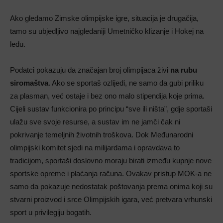
Ako gledamo Zimske olimpijske igre, situacija je drugačija,
tamo su ubjedljivo najgledaniji Umetničko klizanje i Hokej na
ledu.
Podatci pokazuju da značajan broj olimpijaca živi
na rubu
siromaštva
. Ako se sportaš ozlijedi, ne samo da gubi priliku
za plasman, već ostaje i bez ono malo stipendija koje prima.
Cijeli sustav funkcionira po principu “sve ili ništa”, gdje sportaši
ulažu sve svoje resurse, a sustav im ne jamči čak ni
pokrivanje temeljnih životnih troškova. Dok Međunarodni
olimpijski komitet sjedi na milijardama i opravdava to
tradicijom, sportaši doslovno moraju birati između kupnje nove
sportske opreme i plaćanja računa. Ovakav pristup MOK-a ne
samo da pokazuje nedostatak poštovanja prema onima koji su
stvarni proizvod i srce Olimpijskih igara, već pretvara vrhunski
sport u privilegiju bogatih.