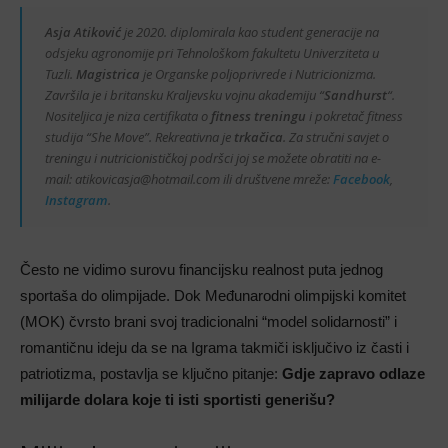
Asja Atiković
je 2020. diplomirala kao student generacije na
odsjeku agronomije pri Tehnološkom fakultetu Univerziteta u
Tuzli.
Magistrica
je Organske poljoprivrede i Nutricionizma.
Završila je i britansku Kraljevsku vojnu akademiju “
Sandhurst
“.
Nositeljica je niza certifikata o
fitness treningu
i pokretač fitness
studija “She Move”. Rekreativna je
trkačica
. Za stručni savjet o
treningu i nutricionističkoj podršci joj se možete obratiti na e-
mail: atikovicasja@hotmail.com ili društvene mreže:
Facebook
,
Instagram
.
Često ne vidimo surovu financijsku realnost puta jednog
sportaša do olimpijade. Dok Međunarodni olimpijski komitet
(MOK) čvrsto brani svoj tradicionalni “model solidarnosti” i
romantičnu ideju da se na Igrama takmiči isključivo iz časti i
patriotizma, postavlja se ključno pitanje:
Gdje zapravo odlaze
milijarde dolara koje ti isti sportisti generišu?