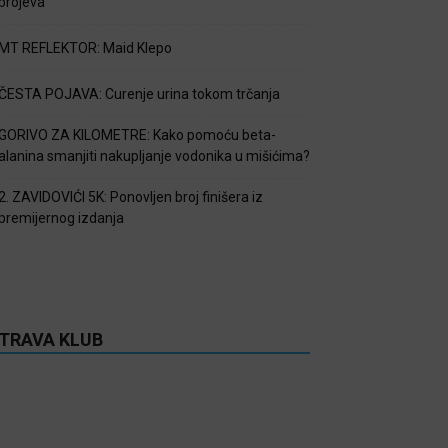
brojeva
MT REFLEKTOR: Maid Klepo
ČESTA POJAVA: Curenje urina tokom trčanja
GORIVO ZA KILOMETRE: Kako pomoću beta-
alanina smanjiti nakupljanje vodonika u mišićima?
2. ZAVIDOVIĆI 5K: Ponovljen broj finišera iz
premijernog izdanja
TRAVA KLUB