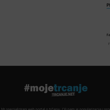
P
F
F
 bh specijalizirani web portal o trčanju. Cilj nam je popularizacija i p