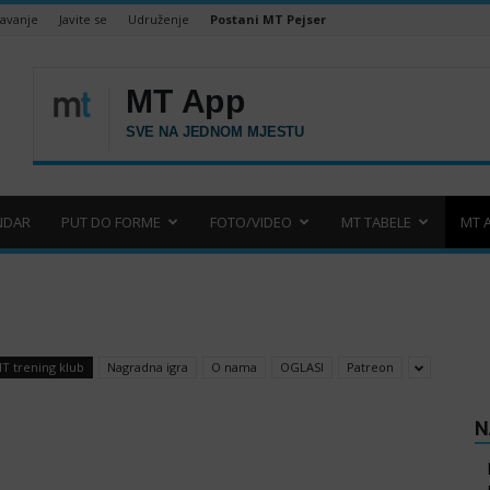
šavanje
Javite se
Udruženje
Postani MT Pejser
NDAR
PUT DO FORME
FOTO/VIDEO
MT TABELE
MT 
T trening klub
Nagradna igra
O nama
OGLASI
Patreon
N