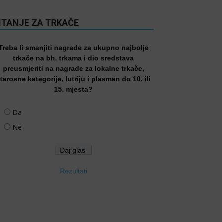
ITANJE ZA TRKAČE
Treba li smanjiti nagrade za ukupno najbolje
trkače na bh. trkama i dio sredstava
preusmjeriti na nagrade za lokalne trkače,
tarosne kategorije, lutriju i plasman do 10. ili
15. mjesta?
Da
Ne
Rezultati