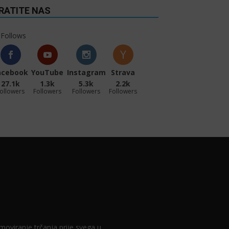
RATITE NAS
Follows
acebook
YouTube
Instagram
Strava
27.1k
1.3k
5.3k
2.2k
ollowers
Followers
Followers
Followers
romoviranje trčanja prije svega u