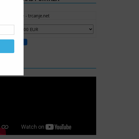
Moje trčanje - trcanje.net
IDEO