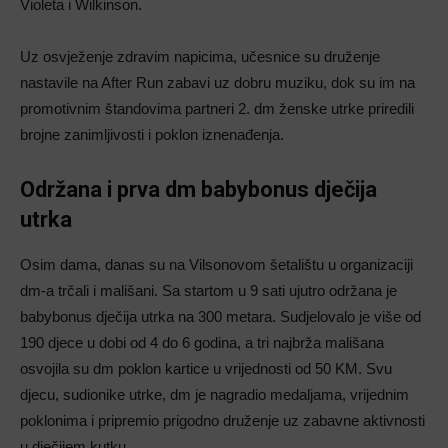
Violeta i Wilkinson.
Uz osvježenje zdravim napicima, učesnice su druženje
nastavile na After Run zabavi uz dobru muziku, dok su im na
promotivnim štandovima partneri 2. dm ženske utrke priredili
brojne zanimljivosti i poklon iznenađenja.
Održana i prva dm babybonus dječija
utrka
Osim dama, danas su na Vilsonovom šetalištu u organizaciji
dm-a trčali i mališani. Sa startom u 9 sati ujutro održana je
babybonus dječija utrka na 300 metara. Sudjelovalo je više od
190 djece u dobi od 4 do 6 godina, a tri najbrža mališana
osvojila su dm poklon kartice u vrijednosti od 50 KM. Svu
djecu, sudionike utrke, dm je nagradio medaljama, vrijednim
poklonima i pripremio prigodno druženje uz zabavne aktivnosti
u dječijem kutku.