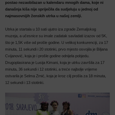
postao nezaobilazan u kalendaru mnogih dama, koje ni
današnja kiša nije spriječila da sudjeluju u jednoj od
najmasovnijih ženskih utrka u našoj zemlji.
Utrka je startala u 10 sati ujutro iza zgrade Zemaljskog
muzeja, a učesnice su imale zadatak savladati izazov od 5K,
što je 1,5K više od prošle godine. U velikoj konkurenciji, za 17
minuta, 11 sekundi i 20 stotinki, prvo mjesto osvojila je Biljana
Cvijanović, koja je i prošle godine odnijela pobjedu.
Drugoplasirana je Lusija Kimani, koja je utrku završila za 17
minuta, 36 sekundi i 12 stotinki, a treće najbolje vrijeme
ostvarila je Selma Zrnić, koja je kroz cilj prošla za 18 minuta,
12 sekundi i 13 stotinki.