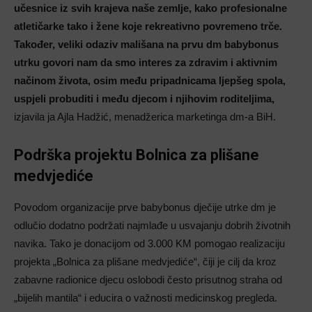
učesnice iz svih krajeva naše zemlje, kako profesionalne
atletičarke tako i žene koje rekreativno povremeno trče.
Također, veliki odaziv mališana na prvu dm babybonus
utrku govori nam da smo interes za zdravim i aktivnim
načinom života, osim među pripadnicama ljepšeg spola,
uspjeli probuditi i među djecom i njihovim roditeljima,
izjavila ja Ajla Hadžić, menadžerica marketinga dm-a BiH.
Podrška projektu Bolnica za plišane
medvjediće
Povodom organizacije prve babybonus dječije utrke dm je
odlučio dodatno podržati najmlađe u usvajanju dobrih životnih
navika. Tako je donacijom od 3.000 KM pomogao realizaciju
projekta „Bolnica za plišane medvjediće“, čiji je cilj da kroz
zabavne radionice djecu oslobodi često prisutnog straha od
„bijelih mantila“ i educira o važnosti medicinskog pregleda.