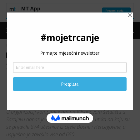
Naslovnica
Trke
Izvještaji
Trke
Izvještaji
2. DM ŽENSKA UTRKA: U
konkurenciji više od 650
učesnica pobijedila Biljana
Cvijanović
U organizaciji kompanije dm na Vilsonovom šetalištu u
Sarajevu danas je održana 2. dm ženska utrka na koju su
se prijavile 874 učesnice iz cijele Bosne i Hercegovine, a
uspješno je završilo više od 650.