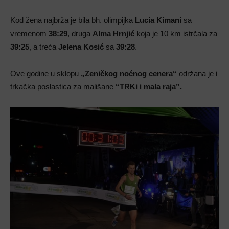
Kod žena najbrža je bila bh. olimpijka
Lucia Kimani
sa
vremenom
38:29
, druga
Alma Hrnjić
koja je 10 km istrčala za
39:25
, a treća
Jelena Kosić
sa
39:28
.
Ove godine u sklopu
„Zeničkog noćnog cenera“
održana je i
trkačka poslastica za mališane
“TRKi i mala raja”.