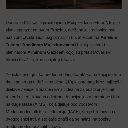
Danas od 15 sati u prostorijama Mutiplex kina „Ekran“, koji je
zlatni sponzor na ovom Projektu, održana je i radionica pod
nazivom
„Kafa sa..“
najpoznatijim bh. atletičarima
Amelom
Tukom
i
Abedinom Mujezinovićem
i bh. alpinistom i
planinarom
Arminom Gazićem
kojoj su prisustvovali svi
trkači i trkačice, kao i prijatelji trčanja.
Zenički cener je trka međunarodnog karaktera na kojoj se trče
dva i po kruga u dužini od deset (10) kilometara, kroz najljepše
dijelove Zenice. Staza je ravna i idealna za postizanje ličnih
rekorda, certifikovana od strane Asocijacije za maratone i trke
na duge staze (AIMS), koja djeluje pod vodstvom
Međunarodne atletske federacije (IAAF), što je bilo novina u
ovogodišnjoj trci, a što dalje znači da se nalazi na popisu
međunarodno priznatih staza.