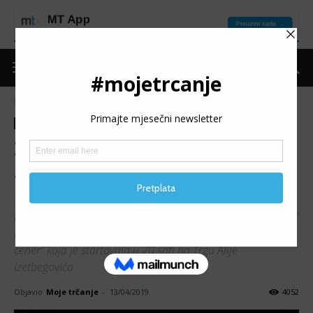
Naslovnica
Trke
Izvještaji
Trke
Izvještaji
2. ZENIČKI NOĆNI CENER:
Junuzović i Kimani najbrži
Udruženje za razvoj i podršku planinarstva i sportskog
turizma "Vedro" u sklopu svoje posebne sekcije "Zenica trči"
realizovalo je drugo izdanje rekreativne trke "Zenički noćni
cener” koja je startovala u 20 sati na Trgu Alije
Izetbegovića.
Objavio
Moje trčanje
-
13/04/2019
4052