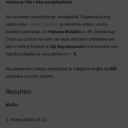
novina je bila i trka paraplegičara.
Na otvorenju manifestacije, predsjednik Organizacijskog
odbora trke,
Velmir Zahirović
je iskoristio priliku i uručio
posebna priznanja, i to
Hasanu Mulaliću
iz AK „Maratonac“
Cazin za učešće na svim do sada održanim izdanjima ove
trke u Velikoj Kladuši te
Ziji Bajraktareviću
koji trenutno ima
najviše pobjeda na ovoj uličnoj trci –
4.
Na jubilarnom izdanju organizator je zabilježio brojku od
800
učesnika na svim trkama.
Rezultati:
Muški
1. Moses Kibire 16:13