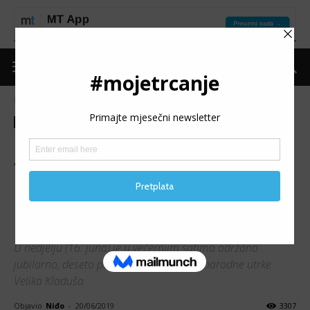
Naslovnica
Trke
Izvještaji
Trke
Izvještaji
10. MEĐUNARODNA UTRKA
VELIKA KLADUŠA: Najviše
učesnika do sada, Kenijci
najbrži
U nedjelju (16. juna) je u večernjim satima održano
jubilarno, deseto po redu, izdanje Međunarodne utrke
Velika Kladuša.
Objavio
Niđo
-
20/06/2019
3307