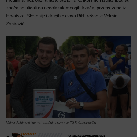
značajno uticali na nedolazak mnogih trkača, prvenstveno iz
Hrvatske, Slovenije i drugih djelova BiH, rekao je Velmir
Zahirović.
Velmir Zahirović (desno) uručuje priznanje Ziji Bajraktareviću