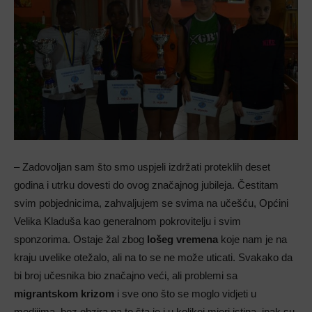
– Zadovoljan sam što smo uspjeli izdržati proteklih deset
godina i utrku dovesti do ovog značajnog jubileja. Čestitam
svim pobjednicima, zahvaljujem se svima na učešću, Općini
Velika Kladuša kao generalnom pokrovitelju i svim
sponzorima. Ostaje žal zbog
lošeg vremena
koje nam je na
kraju uvelike otežalo, ali na to se ne može uticati. Svakako da
bi broj učesnika bio značajno veći, ali problemi sa
migrantskom krizom
i sve ono što se moglo vidjeti u
medijima, bez obzira na to šta je i u kolikoj mjeri istina, ipak su