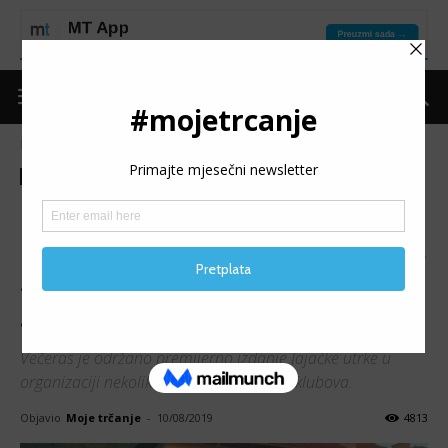
Naslovnica
Trke
Izvještaji
Trke
Izvještaji
1. JAJAČKA UTRKA: Preko
180 takmičara trčalo ulicama
srednjovjekovnog grada
Jajca
Večeras je održano premijerno izdanje Jajačke utrke u
organizaciji nekoliko gradskih sportskih klubova.
Objavio
Moje trčanje
-
10/08/2019
4813