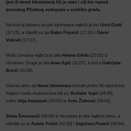
(pet ili deset kilometara) čiji je start i cilj bio ispred
poznatog Plivskog vodopada u središtu grada.
Na kraćoj distanci od pet kilometara najbrži je bio
Uroš Gutić
(17:15), a slijedili su ga
Rajko Poparić
(17:16) i
Davor
Vidović
(17:27).
Među ženama najbrža je bila
Helena Gleđa
(22:02) iz
Hrvatske. Druga je bila
Iman Agić
(31:07), a treća
Gabrijela
Brizić
(31:08).
Glavnu utrku od
deset kilometara
istrčalo preko 90 takmičara.
Najbrži među muškarcima bili su:
Božidar Vujić
(34:49),
zatim
Alija Imamović
(34:50) te
Ante Živković
(36:43).
Silvia Šimunović
(39:49) iz Hrvatske je bila najbrža žena, a
slijedile su je
Amela Trožić
(42:38) i
Snježana Pisarić
(48:54).