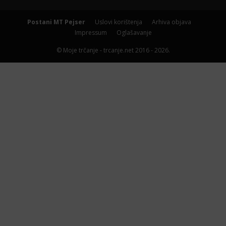
Postani MT Pejser
Uslovi korištenja
Arhiva objava
Impressum
Oglašavanje
© Moje trčanje - trcanje.net 2016 - 2026.