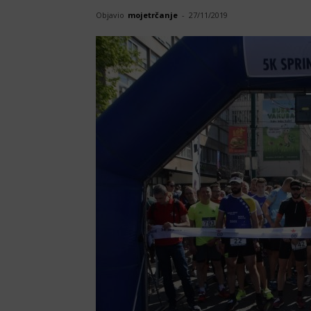
Objavio
mojetrčanje
-
27/11/2019