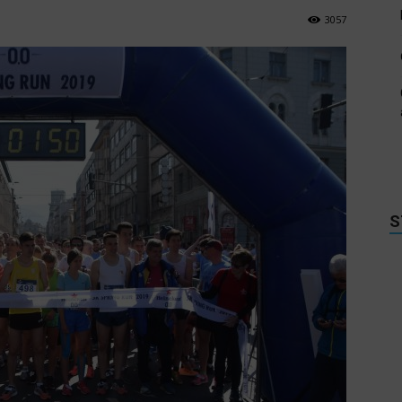
3057
S