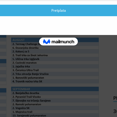
s
P
3