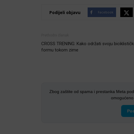
Podijeli objavu
Facebook
Prethodni članak
CROSS TRENING: Kako održati svoju biciklistič
formu tokom zime
Zbog zaštite od spama i prestanka Meta pod
omogućeno i
Pos