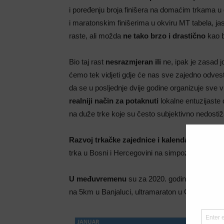
i poređenju broja finišera na domaćim trkama u
i maratonskim finišerima u okviru MT tabela, jas
raste, ali možda
ne tako brzo i drastično
kao b
Bio taj rast
nesrazmjeran ili
ne, ipak je zasad jo
ćemo tek vidjeti gdje će nas sve zajedno odvesti
da se u posljednje dvije godine organizuje sve 
realniji način za potaknuti
lokalne entuzijaste
na duže trke koje su često subjektivno nedost
Razvoj trkačke zajednice i kalendar trka
su ne
trka u Bosni i Hercegovini na simpoziju u
Mosta
U međuvremenu
su za 2020. godinu
najavljen
na 5km u Banjaluci, ultramaraton u Cazinu, trai