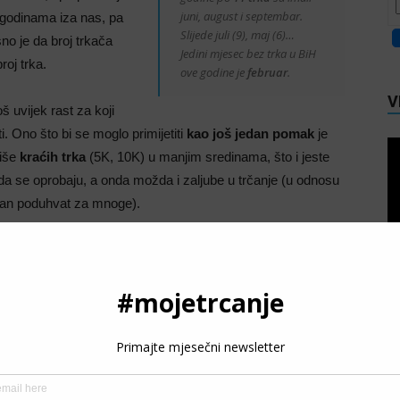
juni, august i septembar.
 godinama iza nas, pa
Slijede juli (9), maj (6)…
no je da broj trkača
Jedini mjesec bez trka u BiH
roj trka.
ove godine je
februar
.
V
š uvijek rast za koji
. Ono što bi se moglo primijetiti
kao još jedan pomak
je
više
kraćih trka
(5K, 10K) u manjim sredinama, što i jeste
 da se oprobaju, a onda možda i zaljube u trčanje (u odnosu
ižan poduhvat za mnoge).
ka od pitanja o kojima će raspravljati i organizatori uličnih
ru 21. decembra
.
e
neke nove trke kao Trebinjski polumaraton, Ženska trka
l u Cazinu, Ljubuški polumaraton, trka na 5km u Kiseljaku…
P