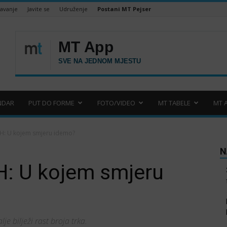
šavanje
Javite se
Udruženje
Postani MT Pejser
NDAR
PUT DO FORME
FOTO/VIDEO
MT TABELE
MT 
IH: U kojem smjeru idemo?
N
H: U kojem smjeru
e bilježi rast broja trka.