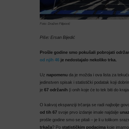
Foto: Dražen Filipović
Piše: Ersan Bijedić
Prošle godine smo pokušali pobrojati održane 
od njih 46
je nedostajalo nekoliko trka.
Uz
napomenu
da je možda i ova lista za tekuć
jedinstven spisak i statistički podatak koji d
je
67 održanih
(i onih koje će to tek biti do kraja
O kakvoj ekspanziji trčanja se radi najbolje gov
od tih 67
svoje prvo izdanje imale najdalje
unaz
prošle godine smo se pitali – je li u tolikom sra
trkača
? Po
statističkim podacima
koje imamo 