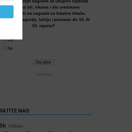
Treba li smanjiti nagrade za ukupno najbolje
trkače na bh. trkama i dio sredstava
preusmjeriti na nagrade za lokalne trkače,
tarosne kategorije, lutriju i plasman do 10. ili
15. mjesta?
Da
Ne
Rezultati
RATITE NAS
6k
Follows