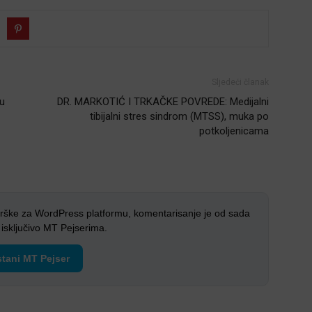
Sljedeći članak
ku
DR. MARKOTIĆ I TRKAČKE POVREDE: Medijalni
tibijalni stres sindrom (MTSS), muka po
potkoljenicama
rške za WordPress platformu, komentarisanje je od sada
sključivo MT Pejserima.
tani MT Pejser