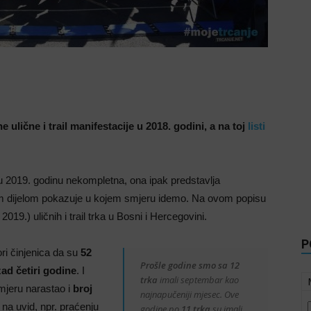
ulične i trail manifestacije u 2018. godini, a na toj
listi
u 2019. godinu nekompletna, ona ipak predstavlja
obrim dijelom pokazuje u kojem smjeru idemo. Na ovom popisu
 2019.) uličnih i trail trka u Bosni i Hercegovini.
P
ori činjenica da su
52
Prošle godine smo sa 12
ad četiri godine
. I
trka
imali septembar kao
zmjeru narastao i
broj
najnapučeniji mjesec. Ove
na uvid, npr. praćenju
godine po
11 trka
su imali