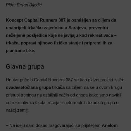
Piše: Ersan Bijedić
Koncept Capital Runners 387 je osmišljen sa ciljem da
unaprijedi trkačku zajednicu u Sarajevu, prevenira
neželjene posljedice koje se javljaju kod rekreativaca –
trkača, popravi njihovo fizičko stanje i pripremi ih za
planirane trke.
Glavna grupa
Unutar priče o Capital Runners 387 se kao glavni projekt ističe
dvadesetočlana grupa trkača
sa ciljem da se u ovom krugu
pristupi treningu na ozbiljniji način od onoga kako smo navikli
od rekreativnih škola trčanja ili neformalnih trkačkih grupa u
našoj zemlji.
– Na ideju sam došao razgovarajući sa prijateljem
Anelom