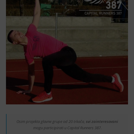
Osim projekta glavne grupe od 20 trkača,
svi zainteresovani
mogu participirati u Capital Runners 387.