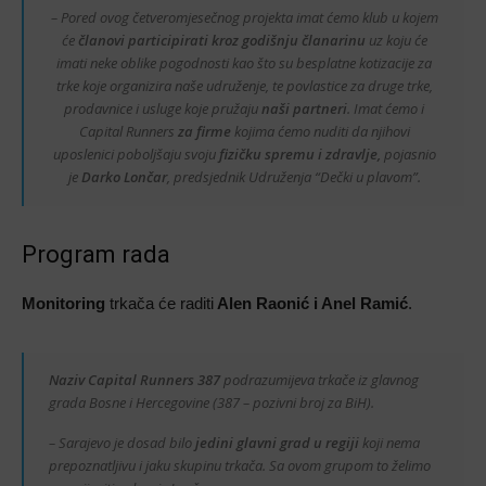
– Pored ovog četveromjesečnog projekta imat ćemo klub u kojem
će
članovi participirati
kroz godišnju članarinu
uz koju će
imati neke oblike pogodnosti kao što su besplatne kotizacije za
trke koje organizira naše udruženje, te povlastice za druge trke,
prodavnice i usluge koje pružaju
naši partneri
. Imat ćemo i
Capital Runners
za firme
kojima ćemo nuditi da njihovi
uposlenici poboljšaju svoju
fizičku spremu i zdravlje,
pojasnio
je
Darko Lončar
, predsjednik Udruženja “Dečki u plavom”.
Program rada
Monitoring
trkača će raditi
Alen Raonić i Anel Ramić
.
Naziv Capital Runners 387
podrazumijeva trkače iz glavnog
grada Bosne i Hercegovine (387 – pozivni broj za BiH).
– Sarajevo je dosad bilo
jedini glavni grad u regiji
koji nema
prepoznatljivu i jaku skupinu trkača. Sa ovom grupom to želimo