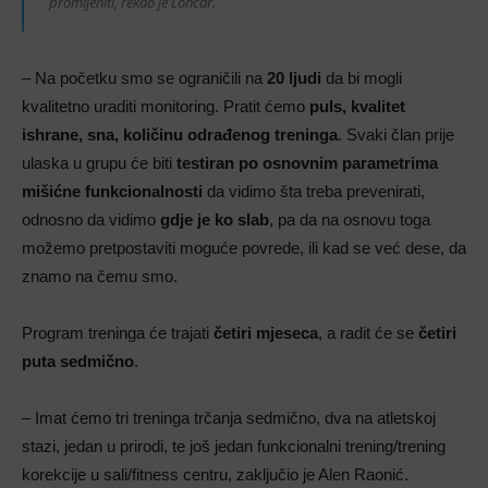
promijeniti, rekao je Lončar.
– Na početku smo se ograničili na
20 ljudi
da bi mogli
kvalitetno uraditi monitoring. Pratit ćemo
puls, kvalitet
ishrane, sna, količinu odrađenog treninga
. Svaki član prije
ulaska u grupu će biti
testiran po osnovnim parametrima
mišićne funkcionalnosti
da vidimo šta treba prevenirati,
odnosno da vidimo
gdje je ko slab
, pa da na osnovu toga
možemo pretpostaviti moguće povrede, ili kad se već dese, da
znamo na čemu smo.
Program treninga će trajati
četiri mjeseca
, a radit će se
četiri
puta sedmično
.
– Imat ćemo tri treninga trčanja sedmično, dva na atletskoj
stazi, jedan u prirodi, te još jedan funkcionalni trening/trening
korekcije u sali/fitness centru, zaključio je Alen Raonić.