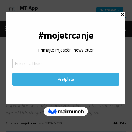
Naslovnica
Moje trčanje
Predstavljamo
Moje trčanje
Predstavljamo
Vijesti
CAPITAL RUNNERS 387:
Organizacija u sklopu koje će
svoj kutak naći i ambiciozniji
trkači
Capital Runners 387 je novi zanimljiv i ambiciozan projekt
ispred Udruženja “Dečki u plavom” iz Sarajeva.
Objavio
mojetrčanje
-
28/02/2020
3617