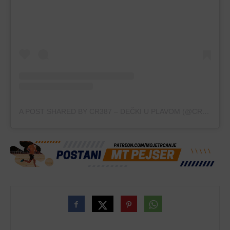
A POST SHARED BY CR387 – DEČKI U PLAVOM (@CR387_DECKI_U_PLAVOM)