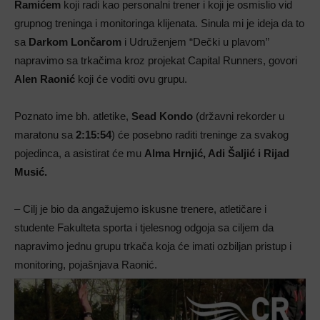
Ramićem
koji radi kao personalni trener i koji je osmislio vid
grupnog treninga i monitoringa klijenata. Sinula mi je ideja da to
sa
Darkom Lončarom
i Udruženjem “Dečki u plavom”
napravimo sa trkačima kroz projekat Capital Runners, govori
Alen Raonić
koji će voditi ovu grupu.
Poznato ime bh. atletike,
Sead Kondo
(državni rekorder u
maratonu sa
2:15:54
) će posebno raditi treninge za svakog
pojedinca, a asistirat će mu
Alma Hrnjić, Adi Šaljić i Rijad
Musić.
– Cilj je bio da angažujemo iskusne trenere, atletičare i
studente Fakulteta sporta i tjelesnog odgoja sa ciljem da
napravimo jednu grupu trkača koja će imati ozbiljan pristup i
monitoring, pojašnjava Raonić.