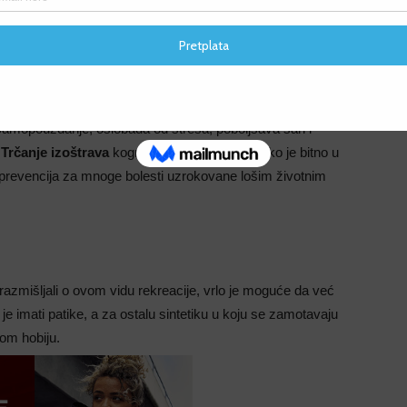
F
F
tjelesno i psihičko, te produžava kvalitetan život. Ono jača
 samopouzdanje, oslobađa od stresa, poboljšava san i
.
Trčanje izoštrava
kognitivne sposobnosti i jako je bitno u
e prevencija za mnoge bolesti uzrokovane lošim životnim
 razmišljali o ovom vidu rekreacije, vrlo je moguće da već
je imati patike, a za ostalu sintetiku u koju se zamotavaju
om hobiju.