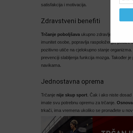
satisfakcija i motivacija.
Zdravstveni benefiti
Trčanje poboljšava
ukupno zdravlje pojedinca, 
imunitet osobe, popravlja raspoloženje, podiže
pozitivno utiče na cjelokupno stanje organizma
prevenciji slabljenja funkcija mozga. Također j
navikama.
Jednostavna oprema
Trčanje
nije skup sport
. Čak i ako niste dosad
imate svu potrebnu opremu za trčanje.
Osnova
trkači, ima vremena ukoliko se pronađete u nov