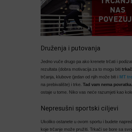
Druženja i putovanja
Jedno vuče drugo pa ako krenete trčati i podizat
rezultata (dobra motivacija za to mogu biti
trkač
trčanja, klubove (jedan od njih može biti i
MT tr
na prebivalište) i trke.
Tad vam nema povratka
ostaje u tome. Niko vas neće razumjeti kao kole
Nepresušni sportski ciljevi
Ukoliko ostanete u ovom sportu i budete napredo
koje trčanje može pružiti. Trkači se bore sa sv