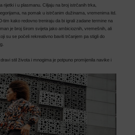
rijetki i u plasmanu. Ciljaju na broj istrčanih trka,
ategorijama, na pomak u istrčanim dužinama, vremenima itd.
-tim kako redovno treniraju da bi igrali zadane termine na
an je broj širom svijeta jako ambicioznih, vremešnih, ali
i su se počeli rekreativno baviti trčanjem pa stigli do
g.
dravi stil života i mnogima je potpuno promijenila navike i