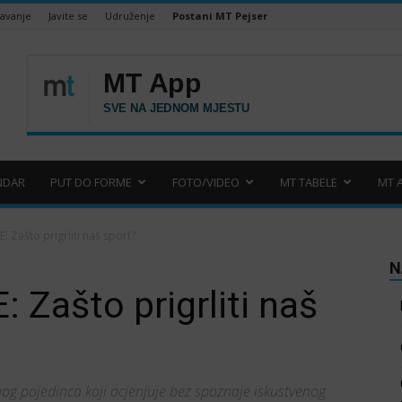
šavanje
Javite se
Udruženje
Postani MT Pejser
NDAR
PUT DO FORME
FOTO/VIDEO
MT TABELE
MT 
: Zašto prigrliti naš sport?
N
Zašto prigrliti naš
og pojedinca koji ocjenjuje bez spoznaje iskustvenog