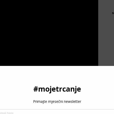
s
P
reviše stari.
To nisu razlozi
za ulazak u ovaj sport. Za
e možete konsultovati sa svojim doktorom) i
imati
da koju trebate ostvariti je ona protiv jučerašnjeg vlastitog
godini, 26. ili 66. godini. Lični napredak je velika