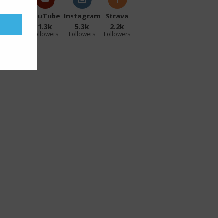
acebook
YouTube
Instagram
Strava
27.1k
1.3k
5.3k
2.2k
ollowers
Followers
Followers
Followers