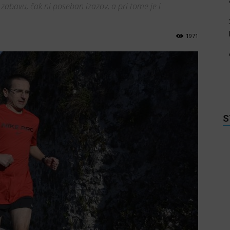
 zabavu, čak ni poseban izazov, a pri tome je i
1971
S