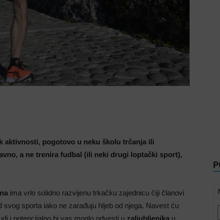
 aktivnosti, pogotovo u neku školu trčanja ili
vno, a ne trenira fudbal (ili neki drugi loptački sport),
P
ina
ima vrlo solidno razvijenu trkačku zajednicu čiji članovi
d svog sporta iako ne zarađuju hljeb od njega. Navest ću
di i potencijalno bi vas moglo odvesti u
zaljubljenika
u