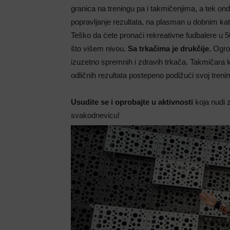
granica na treningu pa i takmičenjima, a tek onda 
popravljanje rezultata, na plasman u dobnim k
Teško da ćete pronaći rekreativne fudbalere u 50
što višem nivou.
Sa trkačima je drukčije.
Ogrom
izuzetno spremnih i zdravih trkača. Takmičara koj
odličnih rezultata postepeno podižući svoj trenin
Usudite se i oprobajte u aktivnosti
koja nudi z
svakodnevicu!