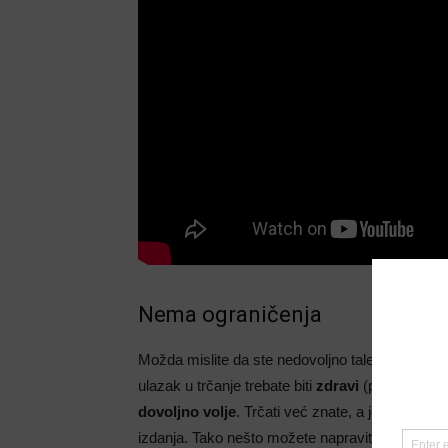
Nema ograničenja
Možda mislite da ste nedovoljno talentovani ili p
ulazak u trčanje trebate biti
zdravi
(prethodno s
dovoljno volje
. Trčati već znate, a jedina pobje
izdanja. Tako nešto možete napraviti jednako u 6. 