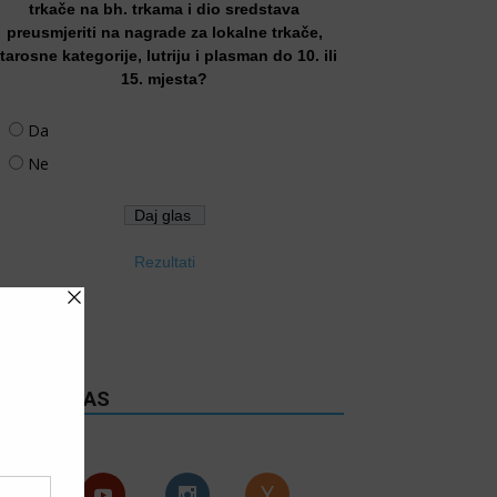
trkače na bh. trkama i dio sredstava
preusmjeriti na nagrade za lokalne trkače,
tarosne kategorije, lutriju i plasman do 10. ili
15. mjesta?
Da
Ne
Rezultati
RATITE NAS
Follows