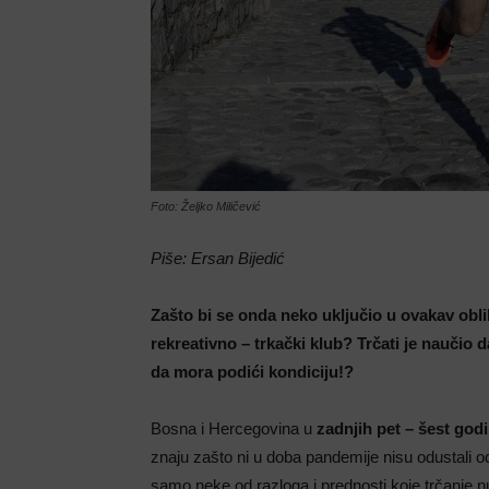
Foto: Željko Miličević
Piše: Ersan Bijedić
Zašto bi se onda neko uključio u ovakav oblik
rekreativno – trkački klub? Trčati je naučio da
da mora podići kondiciju!?
Bosna i Hercegovina u
zadnjih pet – šest god
znaju zašto ni u doba pandemije nisu odustali o
samo neke od razloga i prednosti koje trčanje nu