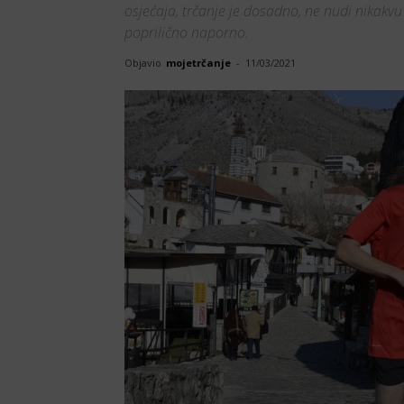
osjećaja, trčanje je dosadno, ne nudi nikakvu
poprilično naporno.
Objavio
mojetrčanje
-
11/03/2021