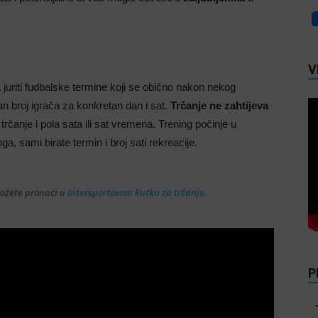
V
 juriti fudbalske termine koji se obično nakon nekog
an broj igrača za konkretan dan i sat.
Trčanje ne zahtijeva
trčanje i pola sata ili sat vremena. Trening počinje u
ga, sami birate termin i broj sati rekreacije.
možete pronaći u
Intersportovom kutku za trčanje
.
P