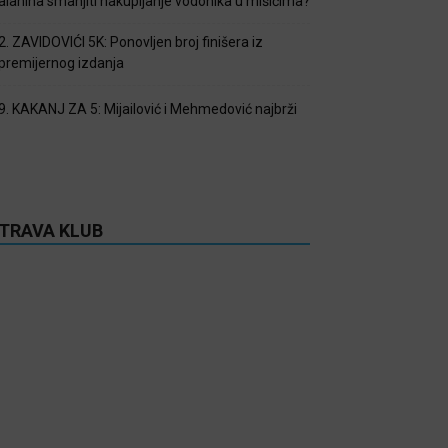
alanina smanjiti nakupljanje vodonika u mišićima?
2. ZAVIDOVIĆI 5K: Ponovljen broj finišera iz
premijernog izdanja
9. KAKANJ ZA 5: Mijailović i Mehmedović najbrži
TRAVA KLUB