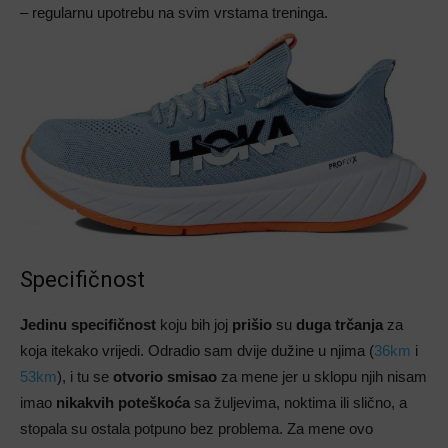
– regularnu upotrebu na svim vrstama treninga.
Specifičnost
Jedinu specifičnost
koju bih joj
prišio
su
duga trčanja
za
koja itekako vrijedi. Odradio sam dvije dužine u njima (
36km
i
53km
), i tu se
otvorio smisao
za mene jer u sklopu njih nisam
imao
nikakvih poteškoća
sa žuljevima, noktima ili slično, a
stopala su ostala potpuno bez problema. Za mene ovo