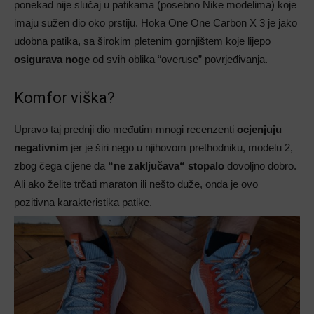
ponekad nije slučaj u patikama (posebno Nike modelima) koje
imaju sužen dio oko prstiju. Hoka One One Carbon X 3 je jako
udobna patika, sa širokim pletenim gornjištem koje lijepo
osigurava noge
od svih oblika “overuse” povrjeđivanja.
Komfor viška?
Upravo taj prednji dio međutim mnogi recenzenti
ocjenjuju
negativnim
jer je širi nego u njihovom prethodniku, modelu 2,
zbog čega cijene da
“ne zaključava“ stopalo
dovoljno dobro.
Ali ako želite trčati maraton ili nešto duže, onda je ovo
pozitivna karakteristika patike.