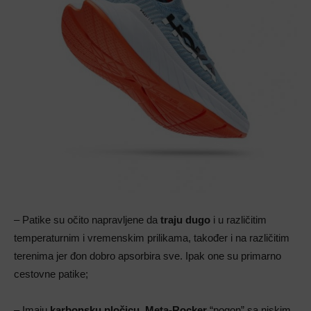
– Patike su očito napravljene da
traju dugo
i u različitim
temperaturnim i vremenskim prilikama, također i na različitim
terenima jer đon dobro apsorbira sve. Ipak one su primarno
cestovne patike;
– Imaju
karbonsku pločicu, Meta-Rocker
“pogon” sa niskim