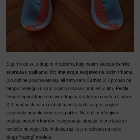
Sigurno da su u drugim modelima koje nosim stopala
čvršće
stisnuta
u patikama, što
ima svoje svojstvo
na bržim trkama
(do dužine polumaratona), ali zato sam Carbon X 3 probao na
tempo treningu i nisam osjetio nikakav problem s tim.
Pertle
treba stegnuti kao i na svim drugim modelima i onda u Carbon
X 3 udobnosti nema ništa labavo kako bi na prvi pogled
sugerirala pomalo glomazna patika. Na dužim trčanjima
pružaju potrebni komfor i osiguravaju stopala, a vrlo lako se
navlače na noge, što ih dosta razlikuje u odnosu na neke
druge “racing” modele.