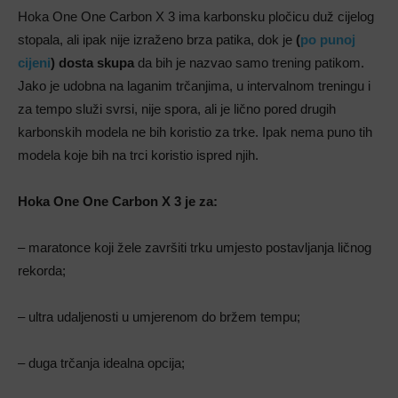
Hoka One One Carbon X 3 ima karbonsku pločicu duž cijelog
stopala, ali ipak nije izraženo brza patika, dok je
(
po punoj
cijeni
) dosta skupa
da bih je nazvao samo trening patikom.
Jako je udobna na laganim trčanjima, u intervalnom treningu i
za tempo služi svrsi, nije spora, ali je lično pored drugih
karbonskih modela ne bih koristio za trke. Ipak nema puno tih
modela koje bih na trci koristio ispred njih.
Hoka One One Carbon X 3 je za:
– maratonce koji žele završiti trku umjesto postavljanja ličnog
rekorda;
– ultra udaljenosti u umjerenom do bržem tempu;
– duga trčanja idealna opcija;