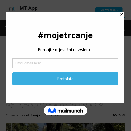
Naslovnica
Put do forme
Oprema
Put do forme
Oprema
Recenzija
HOKA ONE ONE CARBON X
3: Multifunkcionalna opcija
sa specifičnom namjenom za
sve iznimno udaljeno
Gdje smjestiti patiku Hoka One One Carbon X 3?
Objavio
mojetrčanje
-
14/10/2022
2889