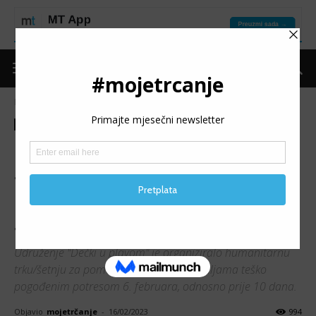
Naslovnica
Moje trčanje
Izdvojeno
Moje trčanje
Izdvojeno
Trke
Vijesti
“RUN FOR TURKIYE &
SYRIA”: Veliki odaziv
humanitarnoj trci/šetnji u
Sarajevu
Udruženje "Dečki u plavom" je organiziralo humanitarnu
trku/šetnju za pomoć Turskoj i Siriji, zemljama teško
pogođenim potresom 6. februara, odnosno prije 10 dana.
Objavio
mojetrčanje
-
16/02/2023
994