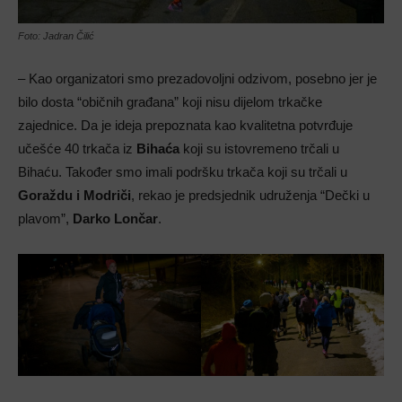
Foto: Jadran Čilić
– Kao organizatori smo prezadovoljni odzivom, posebno jer je
bilo dosta “običnih građana” koji nisu dijelom trkačke
zajednice. Da je ideja prepoznata kao kvalitetna potvrđuje
učešće 40 trkača iz
Bihaća
koji su istovremeno trčali u
Bihaću. Također smo imali podršku trkača koji su trčali u
Goraždu i Modriči
, rekao je predsjednik udruženja “Dečki u
plavom”,
Darko Lončar
.