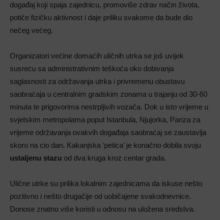
događaj koji spaja zajednicu, promoviše zdrav način života,
potiče fizičku aktivnost i daje priliku svakome da bude dio
nečeg većeg.
Organizatori većine domaćih uličnih utrka se još uvijek
susreću sa administrativnim teškoća oko dobivanja
saglasnosti za održavanja utrka i privremenu obustavu
saobraćaja u centralnim gradskim zonama u trajanju od 30-60
minuta te prigovorima nestrpljivih vozača. Dok u isto vrijeme u
svjetskim metropolama poput Istanbula, Njujorka, Pariza za
vrijeme održavanja ovakvih događaja saobraćaj se zaustavlja
skoro na cio dan. Kakanjska ‘petica’ je konačno dobila svoju
ustaljenu stazu
od dva kruga kroz centar grada.
Ulične utrke su prilika lokalnim zajednicama da iskuse nešto
pozitivno i nešto drugačije od uobičajene svakodnevnice.
Donose znatno više koristi u odnosu na uložena sredstva.