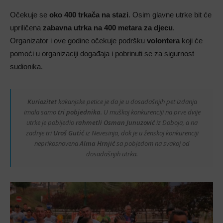
Očekuje se
oko 400 trkača na stazi
. Osim glavne utrke bit će
upriličena
zabavna utrka na 400 metara za djecu
.
Organizator i ove godine očekuje podršku
volontera
koji će
pomoći u organizaciji događaja i pobrinuti se za sigurnost
sudionika.
Kuriozitet
kakanjske petice je da je u dosadašnjih pet izdanja
imala samo
tri pobjednika
. U muškoj konkurenciji na prve dvije
utrke je pobijedio
rahmetli Osman Junuzović
iz Doboja, a na
zadnje tri
Uroš Gutić
iz Nevesinja, dok je u ženskoj konkurenciji
neprikosnovena
Alma Hrnjić
sa pobjedom na svakoj od
dosadašnjih utrka.