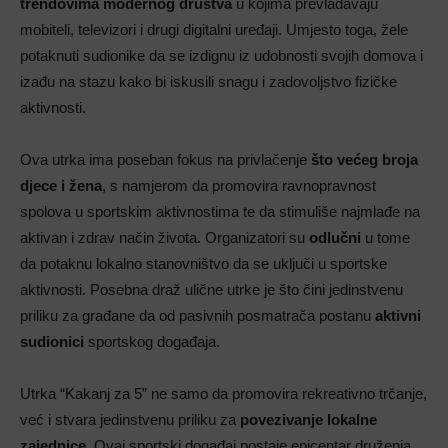
trendovima modernog društva
u kojima prevladavaju
mobiteli, televizori i drugi digitalni uređaji. Umjesto toga, žele
potaknuti sudionike da se izdignu iz udobnosti svojih domova i
izađu na stazu kako bi iskusili snagu i zadovoljstvo fizičke
aktivnosti.
Ova utrka ima poseban fokus na privlačenje
što većeg broja
djece i žena
, s namjerom da promovira ravnopravnost
spolova u sportskim aktivnostima te da stimuliše najmlađe na
aktivan i zdrav način života. Organizatori su
odlučni
u tome
da potaknu lokalno stanovništvo da se uključi u sportske
aktivnosti. Posebna draž ulične utrke je što čini jedinstvenu
priliku za građane da od pasivnih posmatrača postanu
aktivni
sudionici
sportskog događaja.
Utrka “Kakanj za 5” ne samo da promovira rekreativno trčanje,
već i stvara jedinstvenu priliku za
povezivanje lokalne
zajednice
. Ovaj sportski događaj postaje epicentar druženja,