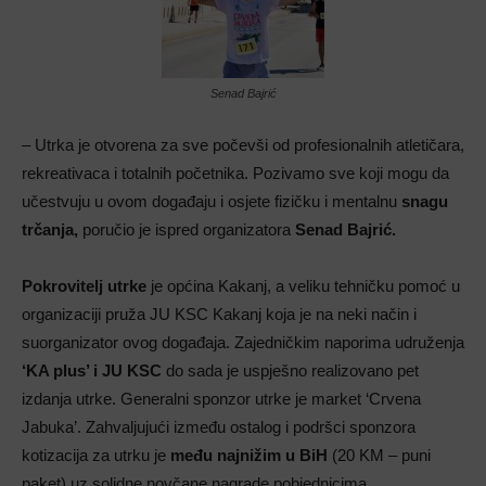
Senad Bajrić
– Utrka je otvorena za sve počevši od profesionalnih atletičara,
rekreativaca i totalnih početnika. Pozivamo sve koji mogu da
učestvuju u ovom događaju i osjete fizičku i mentalnu
snagu
trčanja,
poručio je ispred organizatora
Senad Bajrić.
Pokrovitelj utrke
je općina Kakanj, a veliku tehničku pomoć u
organizaciji pruža JU KSC Kakanj koja je na neki način i
suorganizator ovog događaja. Zajedničkim naporima udruženja
‘KA plus’ i JU KSC
do sada je uspješno realizovano pet
izdanja utrke. Generalni sponzor utrke je market ‘Crvena
Jabuka’. Zahvaljujući između ostalog i podršci sponzora
kotizacija za utrku je
među najnižim u BiH
(20 KM – puni
paket) uz solidne novčane nagrade pobjednicima.