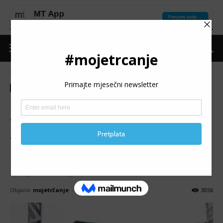
Naslovnica
Moje trčanje
Izdvojeno
Moje trčanje
Izdvojeno
Trke
Najave
Promo
6. NOĆNA ULIČNA UTRKA
”KAKANJ ZA 5”: Osjeti snagu
trčanja
Šesta po redu noćna ulična utrka "Kakanj za 5" se održava
5. avgusta 2023. godine.
Objavio
mojetrčanje
-
01/06/2023
3056