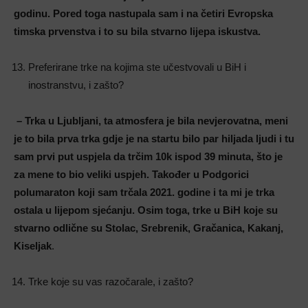
godinu. Pored toga nastupala sam i na četiri Evropska
timska prvenstva i to su bila stvarno lijepa iskustva.
Preferirane trke na kojima ste učestvovali u BiH i
inostranstvu, i zašto?
– Trka u Ljubljani, ta atmosfera je bila nevjerovatna, meni
je to bila prva trka gdje je na startu bilo par hiljada ljudi i tu
sam prvi put uspjela da trčim 10k ispod 39 minuta, što je
za mene to bio veliki uspjeh. Također u Podgorici
polumaraton koji sam trčala 2021. godine i ta mi je trka
ostala u lijepom sjećanju. Osim toga, trke u BiH koje su
stvarno odlične su Stolac, Srebrenik, Gračanica, Kakanj,
Kiseljak
.
Trke koje su vas razočarale, i zašto?