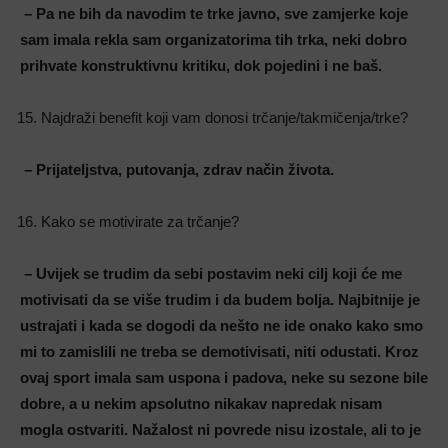
– Pa ne bih da navodim te trke javno, sve zamjerke koje
sam imala rekla sam organizatorima tih trka, neki dobro
prihvate konstruktivnu kritiku, dok pojedini i ne baš.
Najdraži benefit koji vam donosi trčanje/takmičenja/trke?
– Prijateljstva, putovanja, zdrav način života.
Kako se motivirate za trčanje?
– Uvijek se trudim da sebi postavim neki cilj koji će me
motivisati da se više trudim i da budem bolja. Najbitnije je
ustrajati i kada se dogodi da nešto ne ide onako kako smo
mi to zamislili ne treba se demotivisati, niti odustati. Kroz
ovaj sport imala sam uspona i padova, neke su sezone bile
dobre, a u nekim apsolutno nikakav napredak nisam
mogla ostvariti. Nažalost ni povrede nisu izostale, ali to je