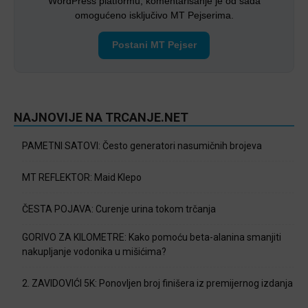
WordPress platformu, komentarisanje je od sada
omogućeno isključivo MT Pejserima.
Postani MT Pejser
NAJNOVIJE NA TRCANJE.NET
PAMETNI SATOVI: Često generatori nasumičnih brojeva
MT REFLEKTOR: Maid Klepo
ČESTA POJAVA: Curenje urina tokom trčanja
GORIVO ZA KILOMETRE: Kako pomoću beta-alanina smanjiti
nakupljanje vodonika u mišićima?
2. ZAVIDOVIĆI 5K: Ponovljen broj finišera iz premijernog izdanja