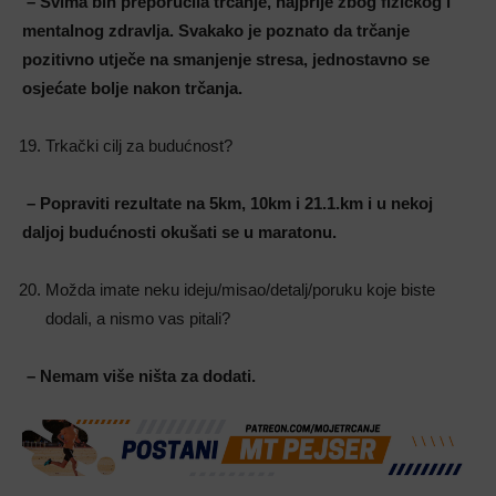
– Svima bih preporučila trčanje, najprije zbog fizičkog i
mentalnog zdravlja. Svakako je poznato da trčanje
pozitivno utječe na smanjenje stresa, jednostavno se
osjećate bolje nakon trčanja.
Trkački cilj za budućnost?
– Popraviti rezultate na 5km, 10km i 21.1.km i u nekoj
daljoj budućnosti okušati se u maratonu.
Možda imate neku ideju/misao/detalj/poruku koje biste
dodali, a nismo vas pitali?
– Nemam više ništa za dodati.