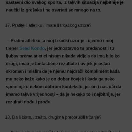
sastavni dio svakog sporta, iz takvih situacija najbitnije je
naučiti iz grešaka i ne osvrtati se mnogo na to.
Pratite li atletiku i imate li trkačkog uzora?
– Pratim atletiku, a moj trkački uzor je i ujedno i moj
trener
Sead Kondo
, jer jednostavno tu predanost i tu
ljubav prema atletici nisam nikada vidjela da ima bilo ko
drugi, imao je fantastične rezultate i uvijek je ostao
skroman i mislim da je njemu najdraži kompliment kada
mu neko kaže kako je on dobar čovjek i kada ga neko
spominje u nekom dobrom kontekstu, jer on i nas uči da
imamo takve vrijednosti – da je nekako to i najbitnije, jer
rezultati dođu i prođu.
Da li biste, i zašto, drugima preporučili trčanje?