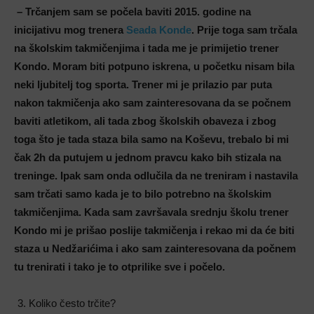
– Trčanjem sam se počela baviti 2015. godine na
inicijativu mog trenera
Seada Konde
. Prije toga sam trčala
na školskim takmičenjima i tada me je primijetio trener
Kondo. Moram biti potpuno iskrena, u početku nisam bila
neki ljubitelj tog sporta. Trener mi je prilazio par puta
nakon takmičenja ako sam zainteresovana da se počnem
baviti atletikom, ali tada zbog školskih obaveza i zbog
toga što je tada staza bila samo na Koševu, trebalo bi mi
čak 2h da putujem u jednom pravcu kako bih stizala na
treninge. Ipak sam onda odlučila da ne treniram i nastavila
sam trčati samo kada je to bilo potrebno na školskim
takmičenjima. Kada sam završavala srednju školu trener
Kondo mi je prišao poslije takmičenja i rekao mi da će biti
staza u Nedžarićima i ako sam zainteresovana da počnem
tu trenirati i tako je to otprilike sve i počelo.
Koliko često trčite?