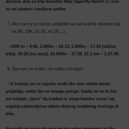
dionice, dok za trke koristim Nike Vaporfly Next% 2 i one
su mi ujedno i omiljene patike.
Ako vam je to važno, podijelite sa nama lične rekorde (npr.
na 5K, 10K, 21.1K, 42.2K…).
– 1500 m – 4:42, 3.000m – 10:13, 5.000m – 17:20 (ulična
trka); 18:20 (na stazi), 10.000m – 37:29, 21.1 km – 1:27:38.
Šta vam se sviđa i ne sviđa u trčanju?
– U trčanju mi se najviše sviđa što sam stekla dosta
prijatelja, volim što se mnogo putuje. Sviđa mi se to što
me trčanje „tjera“ da izađem iz svoje komfor zone i taj
osjećaj zadovoljstva nakon dobrog urađenog treninga ili
trke.
Ne svi
đa mi se to što moram da radim intervale i to što