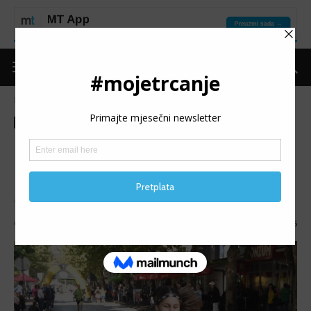
Naslovnica
Moje trčanje
Izdvojeno
Moje trčanje
Izdvojeno
MT reflektor
MT REFLEKTOR: Alma
Hrnjić
MT REFLEKTOR (12): Predstavljamo Almu Hrnjić.
Objavio
mojetrčanje
-
10/10/2023
2705