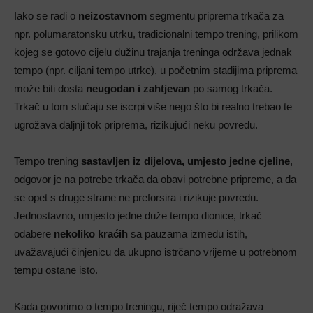
Iako se radi o
neizostavnom
segmentu priprema trkača za
npr. polumaratonsku utrku, tradicionalni tempo trening, prilikom
kojeg se gotovo cijelu dužinu trajanja treninga održava jednak
tempo (npr. ciljani tempo utrke), u početnim stadijima priprema
može biti dosta
neugodan i zahtjevan
po samog trkača.
Trkač u tom slučaju se iscrpi više nego što bi realno trebao te
ugrožava daljnji tok priprema, rizikujući neku povredu.
Tempo trening
sastavljen iz dijelova, umjesto jedne cjeline
,
odgovor je na potrebe trkača da obavi potrebne pripreme, a da
se opet s druge strane ne preforsira i rizikuje povredu.
Jednostavno, umjesto jedne duže tempo dionice, trkač
odabere
nekoliko kraćih
sa pauzama između istih,
uvažavajući činjenicu da ukupno istrčano vrijeme u potrebnom
tempu ostane isto.
Kada govorimo o tempo treningu, riječ tempo odražava