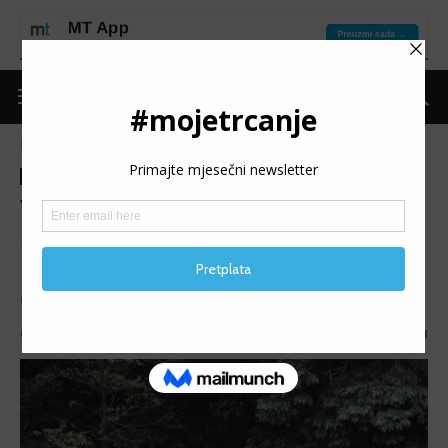
Naslovnica
Moje trčanje
Izdvojeno
Moje trčanje
Izdvojeno
Put do forme
Trening
TEMPO TRENING: Iz dijelova
Tempo treninzi su odličan alat u pripremama trkača za
10k ili dužu distancu, isti grade izdržljivost i uče tijelo da
održava zadani tempo kroz cijelu utrku.
Objavio
mojetrčanje
-
29/11/2023
2728