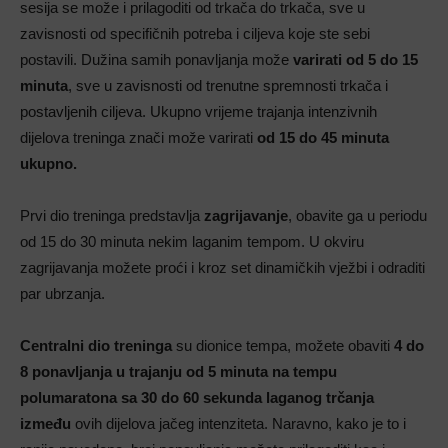
sesija se može i prilagoditi od trkača do trkača, sve u
zavisnosti od specifičnih potreba i ciljeva koje ste sebi
postavili. Dužina samih ponavljanja može
varirati od 5 do 15
minuta
, sve u zavisnosti od trenutne spremnosti trkača i
postavljenih ciljeva. Ukupno vrijeme trajanja intenzivnih
dijelova treninga znači može varirati
od 15 do 45 minuta
ukupno.
Prvi dio treninga predstavlja
zagrijavanje
, obavite ga u periodu
od 15 do 30 minuta nekim laganim tempom. U okviru
zagrijavanja možete proći i kroz set dinamičkih vježbi i odraditi
par ubrzanja.
Centralni dio treninga
su dionice tempa, možete obaviti
4 do
8 ponavljanja u trajanju od 5 minuta na tempu
polumaratona sa 30 do 60 sekunda laganog trčanja
između
ovih dijelova jačeg intenziteta. Naravno, kako je to i