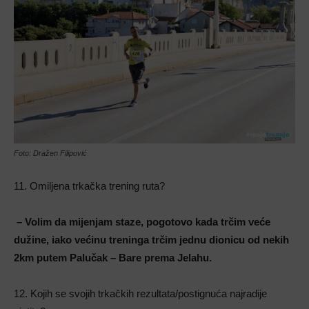
Foto: Dražen Filipović
11. Omiljena trkačka trening ruta?
– Volim da mijenjam staze, pogotovo kada trčim veće
dužine, iako većinu treninga trčim jednu dionicu od nekih
2km putem Palučak – Bare prema Jelahu.
12. Kojih se svojih trkačkih rezultata/postignuća najradije