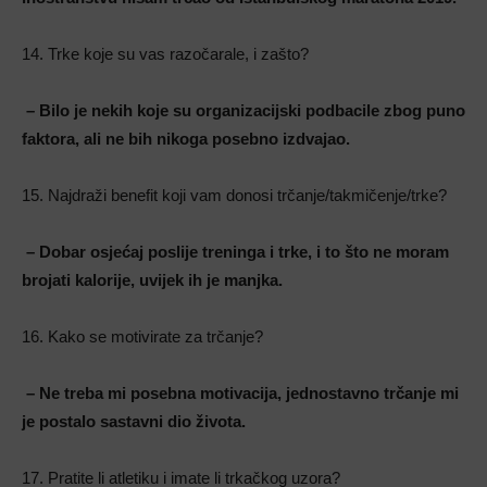
14. Trke koje su vas razočarale, i zašto?
– Bilo je nekih koje su organizacijski podbacile zbog puno
faktora, ali ne bih nikoga posebno izdvajao.
15. Najdraži benefit koji vam donosi trčanje/takmičenje/trke?
– Dobar osjećaj poslije treninga i trke, i to što ne moram
brojati kalorije, uvijek ih je manjka.
16. Kako se motivirate za trčanje?
– Ne treba mi posebna motivacija, jednostavno trčanje mi
je postalo sastavni dio života.
17. Pratite li atletiku i imate li trkačkog uzora?