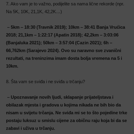
7. Ako vam je to važno, podijelite sa nama lične rekorde (npr.
Na 5K, 10K, 21,1K, 42,2K…)
– 5km – 18:30 (Travnik 2019); 10km – 38:41 Banja Vrućica
2018; 21,1km – 1:22:17 (Apatin 2018); 42,2km – 3:03:06
(Banjaluka 2021); 50km – 3:57:04 (Cazin 2021); 6h –
66,762km (Sarajevo 2024). Ovo su naravno sve zvanični
rezultati, na treninzima imam dosta bolja vremena na 5 i
10km.
8. Šta vam se sviđa i ne sviđa u trčanju?
– Upoznavanje novih ljudi, sklapanje prijateljstava i
obilazak mjesta i gradova u kojima nikada ne bih bio da
nisam u svijetu trčanja. Ne sviđa mi se to što pojedine trke
postaju luksuz u smislu cijene za običnu raju koja bi da se
zabavi i uživa u trčanju.