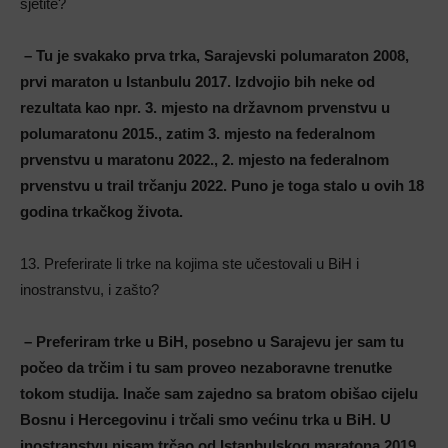
sjetite?
– Tu je svakako prva trka, Sarajevski polumaraton 2008,
prvi maraton u Istanbulu 2017. Izdvojio bih neke od
rezultata kao npr. 3. mjesto na državnom prvenstvu u
polumaratonu 2015., zatim 3. mjesto na federalnom
prvenstvu u maratonu 2022., 2. mjesto na federalnom
prvenstvu u trail trčanju 2022. Puno je toga stalo u ovih 18
godina trkačkog života.
13. Preferirate li trke na kojima ste učestovali u BiH i
inostranstvu, i zašto?
– Preferiram trke u BiH, posebno u Sarajevu jer sam tu
počeo da trčim i tu sam proveo nezaboravne trenutke
tokom studija. Inače sam zajedno sa bratom obišao cijelu
Bosnu i Hercegovinu i trčali smo većinu trka u BiH. U
inostranstvu nisam trčao od Istanbulskog maratona 2019.