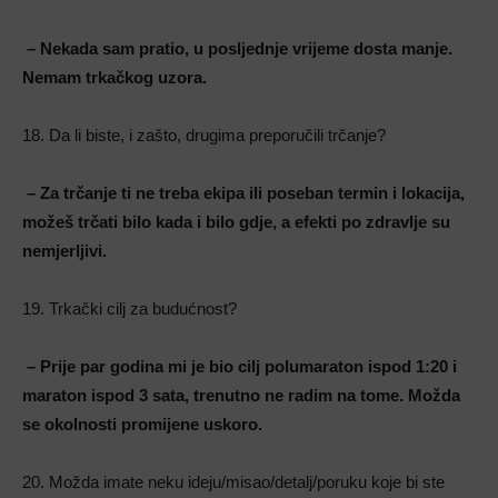
– Nekada sam pratio, u posljednje vrijeme dosta manje.
Nemam trkačkog uzora.
18. Da li biste, i zašto, drugima preporučili trčanje?
– Za trčanje ti ne treba ekipa ili poseban termin i lokacija,
možeš trčati bilo kada i bilo gdje, a efekti po zdravlje su
nemjerljivi.
19. Trkački cilj za budućnost?
– Prije par godina mi je bio cilj polumaraton ispod 1:20 i
maraton ispod 3 sata, trenutno ne radim na tome. Možda
se okolnosti promijene uskoro.
20. Možda imate neku ideju/misao/detalj/poruku koje bi ste