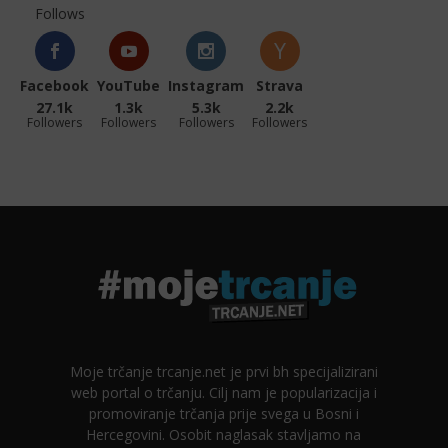
Follows
Facebook
YouTube
Instagram
Strava
27.1k
1.3k
5.3k
2.2k
Followers
Followers
Followers
Followers
Moje trčanje trcanje.net je prvi bh specijalizirani
web portal o trčanju. Cilj nam je popularizacija i
promoviranje trčanja prije svega u Bosni i
Hercegovini. Osobit naglasak stavljamo na