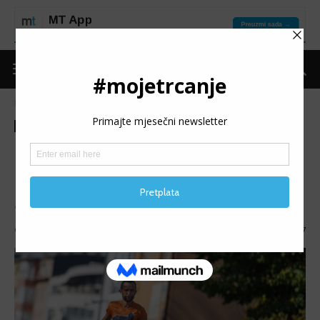
Naslovnica
Moje trčanje
Izdvojeno
Moje trčanje
Izdvojeno
MT reflektor
MT REFLEKTOR: Mihret
Delić
MT REFLEKTOR (101): Predstavljamo Mihreta Delića.
Objavio
mojetrčanje
-
26/06/2025
1327