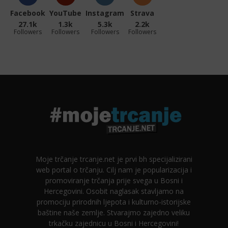
Facebook
YouTube
Instagram
Strava
27.1k
1.3k
5.3k
2.2k
Followers
Followers
Followers
Followers
Moje trčanje trcanje.net je prvi bh specijalizirani
web portal o trčanju. Cilj nam je popularizacija i
promoviranje trčanja prije svega u Bosni i
Hercegovini. Osobit naglasak stavljamo na
promociju prirodnih ljepota i kulturno-istorijske
baštine naše zemlje. Stvarajmo zajedno veliku
trkačku zajednicu u Bosni i Hercegovini!