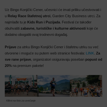
Uz Bingo Konjički Cener, učesnici će imati priliku učestvovati i
u
Relay Race štafetnoj utrci
, Garden City Business utrci. Za
najmlađe tu je
Kids Run i Puzijada
. Festival će također
obuhvatiti
zabavne, turističke i kulturne aktivnosti
koje će
dodatno obogatiti ovaj trodnevni događaj.
Prijave
za utrku Bingo Konjički Cener i štafetnu utrku su već
otvorene i moguće su putem web stranice festivala:
LINK
.
Za
sve rane prijave
, organizatori osiguravaju poseban
popust od
20%
na premium pakete!
Klikni na foto za uvećanje