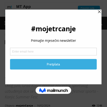
Naslovnica
Moje trčanje
Izdvojeno
Moje trčanje
Izdvojeno
Trke
Najave
Promo
6. KONJIC SUMMER FEST:
Popust za rane prijave pred
međunarodni skup zabave i
sporta
Ovog jula, Grad Konjic postaje epicentar sportskog
uzbuđenja dok se održava međunarodni festival sporta -
Konjic Summer Fest.
Objavio
mojetrčanje
-
16/02/2024
1348